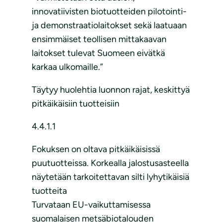
innovatiivisten biotuotteiden pilotointi-
ja demonstraatiolaitokset sekä laatuaan
ensimmäiset teollisen mittakaavan
laitokset tulevat Suomeen eivätkä
karkaa ulkomaille.”
Täytyy huolehtia luonnon rajat, keskittyä
pitkäikäisiin tuotteisiin
4.4.1.1
Fokuksen on oltava pitkäikäisissä
puutuotteissa. Korkealla jalostusasteella
näytetään tarkoitettavan silti lyhytikäisiä
tuotteita
Turvataan EU-vaikuttamisessa
suomalaisen metsäbiotalouden