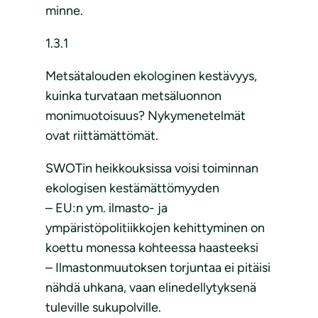
minne.
1.3.1
Metsätalouden ekologinen kestävyys,
kuinka turvataan metsäluonnon
monimuotoisuus? Nykymenetelmät
ovat riittämättömät.
SWOTin heikkouksissa voisi toiminnan
ekologisen kestämättömyyden
– EU:n ym. ilmasto- ja
ympäristöpolitiikkojen kehittyminen on
koettu monessa kohteessa haasteeksi
– Ilmastonmuutoksen torjuntaa ei pitäisi
nähdä uhkana, vaan elinedellytyksenä
tuleville sukupolville.