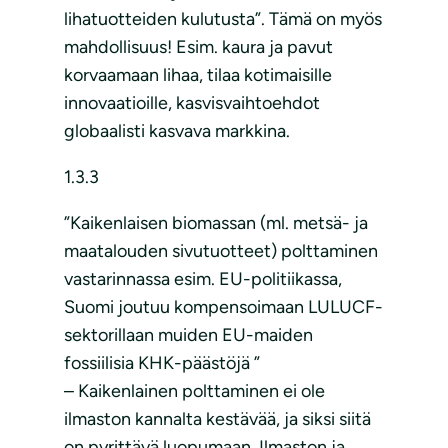
lihatuotteiden kulutusta”. Tämä on myös
mahdollisuus! Esim. kaura ja pavut
korvaamaan lihaa, tilaa kotimaisille
innovaatioille, kasvisvaihtoehdot
globaalisti kasvava markkina.
1.3.3
”Kaikenlaisen biomassan (ml. metsä- ja
maatalouden sivutuotteet) polttaminen
vastarinnassa esim. EU-politiikassa,
Suomi joutuu kompensoimaan LULUCF-
sektorillaan muiden EU-maiden
fossiilisia KHK-päästöjä ”
– Kaikenlainen polttaminen ei ole
ilmaston kannalta kestävää, ja siksi siitä
on pyrittävä luopumaan. Ilmaston ja