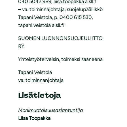
040 5042 989, liisa.toopakka a sll.fi
– va. toiminnajohtaja, suojelupäällikkö
Tapani Veistola, p. 0400 615 530,
tapani.veistola a sll.fi
SUOMEN LUONNONSUOJEULIITTO
RY
Yhteistyöterveisin, toimeksi saaneena
Tapani Veistola
va. toiminnanjohtaja
Lisätietoja
Monimuotoisuusasiantuntija
Liisa Toopakka