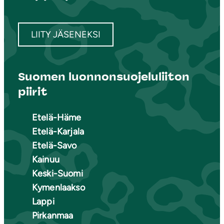
LIITY JÄSENEKSI
Suomen luonnonsuojeluliiton
piirit
Etelä-Häme
Etelä-Karjala
Etelä-Savo
Kainuu
Keski-Suomi
Kymenlaakso
Lappi
Pirkanmaa