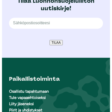
Tilaa Luonnonsuojeluliiton
uutiskirje!
TILAA
Paikallistoiminta
Osallistu tapahtumaan
Tule vapaaehtoiseksi
Liity jäseneksi
Piirit ja yhdistykset