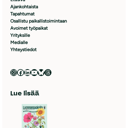
Ajankohtaista
Tapahtumat
Osallistu paikallistoimintaan
Avoimet työpaikat
Yrityksille
Medialle
Yhteystiedot
Luonnonsuojeluliitto Instagramissa
Luonnonsuojeluliitto Facebookissa
Luonnonsuojeluliitto LinkedInissä
Luonnonsuojeluliiton YouTube-kanava
Luonnonsuojeluliitto Blueskyssa
Luonnonsuojeluliitto Threadsissa
Lue lisää