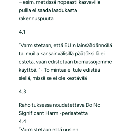
– esim. metsissä nopeasti kasvavilla
puilla ei saada laadukasta
rakennuspuuta
4.1
”Varmistetaan, että EU:n lainsäädännöllä
tai muilla kansainvälisillä päätöksillä ei
estetä, vaan edistetään biomassojemme
käyttöä. ”- Toimintaa ei tule edistää
siellä, missä se ei ole kestävää
4.3
Rahoituksessa noudatettava Do No
Significant Harm -periaatetta
4.4
”Varmistetaan että uusien,