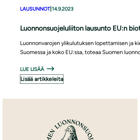
|
LAUSUNNOT
14.9.2023
Luon­non­suo­je­lu­lii­ton lausunto EU:n bio­
Luonnonvarojen ylikulutuksen lopettamisen ja kie
Suomessa ja koko EU:ssa, toteaa Suomen luonnon
LUE LISÄÄ
Lisää artikkeleita