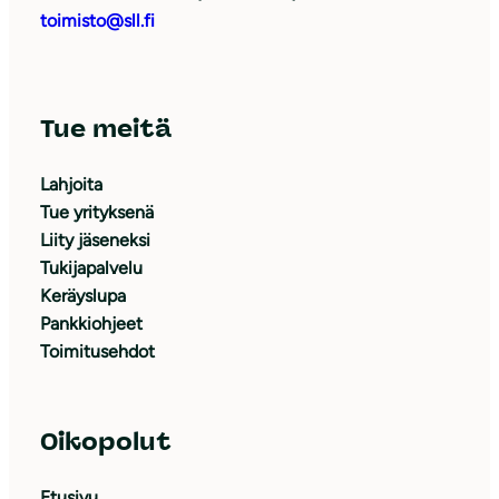
toimisto@sll.fi
Tue meitä
Lahjoita
Tue yrityksenä
Liity jäseneksi
Tukijapalvelu
Keräyslupa
Pankkiohjeet
Toimitusehdot
Oikopolut
Etusivu