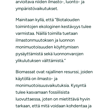
arvioitava niiden ilmasto-, luonto- ja
ympäristövaikutukset.
Mainitaan kyllä, että ”Biotalouden
toimintojen ekologinen kestävyys tulee
varmistaa. Näillä toimilla tuetaan
iImastonmuutoksen ja luonnon
monimuotoisuuden köyhtymisen
pysäyttämistä sekä luonnonvarojen
ylikulutuksen välttämistä.”
Biomassat ovat rajallinen resurssi, joiden
käytöllä on ilmasto- ja
monimuotoisuusvaikutuksia. Kysyntä
tulee kasvamaan fossiilisista
luovuttaessa, joten on mietittävä hyvin
tarkaan, että mitä voidaan kohdentaa ja