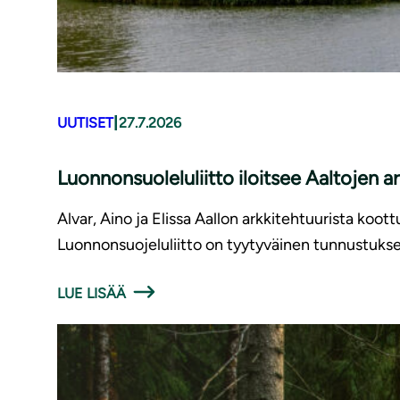
|
UUTISET
27.7.2026
Luonnonsuoleluliitto iloitsee Aaltojen 
Alvar, Aino ja Elissa Aallon arkkitehtuurista ko
Luonnonsuojeluliitto on tyytyväinen tunnustukses
LUE LISÄÄ