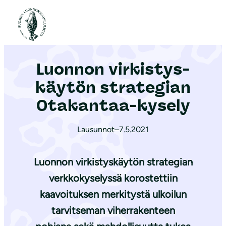
S
i
Etusivu
|
Ajankohtaista
|
Luonnon vir­kis­tys­käy­tön strategian Otakantaa-kysely
i
r
Luonnon vir­kis­tys­
r
y
käy­tön strategian
s
Otakantaa-kysely
i
s
Lausunnot
–
7.5.2021
ä
l
Luonnon virkistyskäytön strategian
t
verkkokyselyssä korostettiin
ö
kaavoituksen merkitystä ulkoilun
ö
n
tarvitseman viherrakenteen