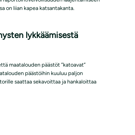
sa on liian kapea katsantakanta.
nysten lykkäämisestä
 että maatalouden päästöt ”katoavat”
Maatalouden päästöihin kuuluu paljon
rille saattaa sekavoittaa ja hankaloittaa