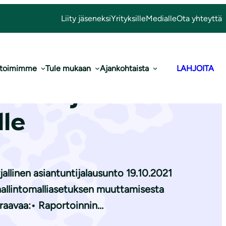
Liity jäseneksi
Yrityksille
Medialle
Ota yhteyttä
 toimimme
Tule mukaan
Ajankohtaista
LAHJOITA
maa- ja met­
­le
llinen asiantuntijalausunto 19.10.2021
allintomalliasetuksen muuttamisesta
uraavaa:• Raportoinnin…