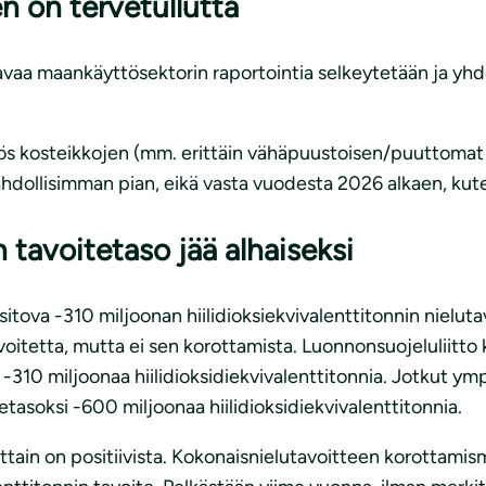
n on tervetullutta
kavaa maankäyttösektorin raportointia selkeytetään ja yh
 myös kosteikkojen (mm. erittäin vähäpuustoisen/puuttoma
hdollisimman pian, eikä vasta vuodesta 2026 alkaen, kute
 tavoitetaso jää alhaiseksi
sitova -310 miljoonan hiilidioksiekvivalenttitonnin nielu
oitetta, mutta ei sen korottamista. Luonnonsuojeluliitto k
-310 miljoonaa hiilidioksidiekvivalenttitonnia. Jotkut ymp
tasoksi -600 miljoonaa hiilidioksidiekvivalenttitonnia.
ttain on positiivista. Kokonaisnielutavoitteen korottam