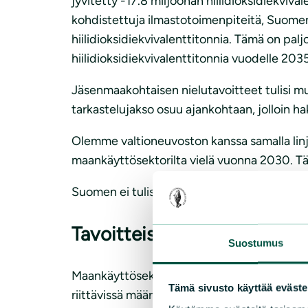
jyvitetty -17.8 miljoonan hiilidioksidiekviv
kohdistettuja ilmastotoimenpiteitä, Suomen
hiilidioksidiekvivalenttitonnia. Tämä on 
hiilidioksidiekvivalenttitonnia vuodelle 2035
Jäsenmaakohtaisen nielutavoitteet tulisi
tarkastelujakso osuu ajankohtaan, jolloin h
Olemme valtioneuvoston kanssa samalla linjal
maankäyttösektorilta vielä vuonna 2030. Tä
Suomen ei tulisi vastustaa korkeampaa yhtei
Tavoitteisiin ei päästä siirt
Suostumus
Maankäyttösektorin ja taakanjakosektorin väli
Tämä sivusto käyttää eväste
riittävissä määrin. Päästövähennyksiä tarvitaa