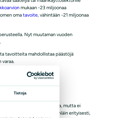
ttävää säätelyä tai maankäyttösektorille
kkoarvion
mukaan -23 miljoonaa
 Suomen oma
tavoite
, vähintään -21 miljoonaa
 perusteella. Nyt muutaman vuoden
.
ta tavoitteita mahdollistaa päästöjä
 varaa.
Tietoja
oihin tulee joitain rajoituksia, mutta ei
e mielekästä nykytilanteessa. Näin erityisesti,