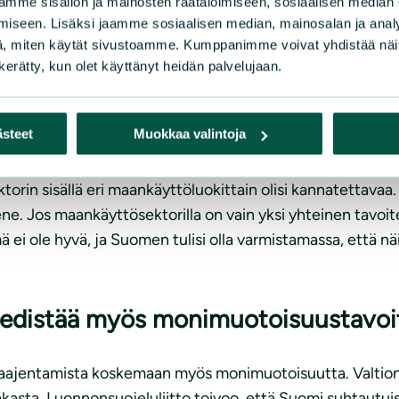
mme sisällön ja mainosten räätälöimiseen, sosiaalisen median
iseksi tai laskee entisestään. Päästöjen vähentäminen on 
iseen. Lisäksi jaamme sosiaalisen median, mainosalan ja analy
uopumista ja ottaa kriittinen kanta komission esittämää
, miten käytät sivustoamme. Kumppanimme voivat yhdistää näitä t
ssa. Maankäyttösektorin laskentaan liittyy enemmän epävar
n kerätty, kun olet käyttänyt heidän palvelujaan.
tu hiili ole välttämättä pysyvästi pois ilmakehästä. Esimer
jen vuoksi.
ästeet
Muokkaa valintoja
orin sisällä eri maankäyttöluokittain olisi kannatettavaa. 
ne. Jos maankäyttösektorilla on vain yksi yhteinen tavo
 ei ole hyvä, ja Suomen tulisi olla varmistamassa, että nä
i edistää myös monimuotoisuustavoi
n laajentamista koskemaan myös monimuotoisuutta. Valtio
akasta. Luonnonsuojeluliitto toivoo, että Suomi suhtautui