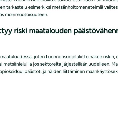
ien tarkastelu esimerkiksi metsänhoitomenetelmiä valites
yös monimuotoisuuteen.
ttyy riski maatalouden päästövähen
maataloudessa, joten Luonnonsuojeluliitto näkee riskin,
i metsänieluilla jos sektoreita järjestellään uudelleen. 
ppioksiduulipäästöt, ja näiden liittäminen maankäyttösekto