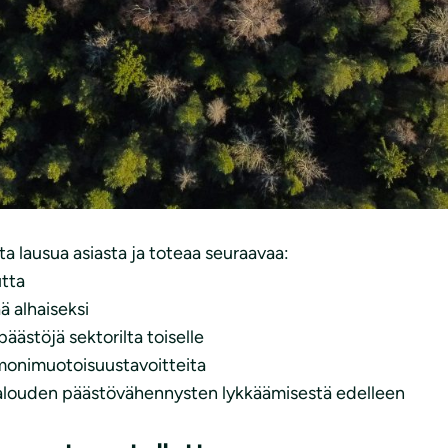
2021
rjelmä eduskunnalle komi
a hallintomalliasetukse
a lausua asiasta ja toteaa seuraavaa:
utta
ä alhaiseksi
päästöjä sektorilta toiselle
 monimuotoisuustavoitteita
atalouden päästövähennysten lykkäämisestä edelleen