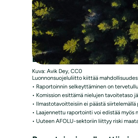
Suojeluasiantuntija Liisa Toopakka
Suomen luonnonsuojeluliitto ry
MmV kirjallinen asiantuntijalausunto 19.10.
Valtioneuvoston ki
LULUCF-asetuksen j
Kuva: Avik Dey, CC0
Luonnonsuojeluliitto kiittää mahdollisuudest
• Raportoinnin selkeyttäminen on tervetull
• Komission esittämä nielujen tavoitetaso jä
• Ilmastotavoitteisiin ei päästä siirtelemällä 
• Laajennettu raportointi voi edistää myös
• Uuteen AFOLU-sektoriin liittyy riski ma