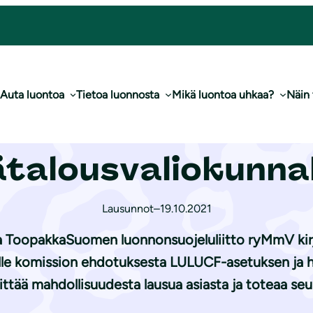
 ja met­sä­ta­lous­va­lio­kun­nal­le
Auta luontoa
Tietoa luonnosta
Mikä luontoa uhkaa?
Näin
uksen kommentit 
­ta­lous­va­lio­kun­nal
Lausunnot
–
19.10.2021
sa ToopakkaSuomen luonnonsuojeluliitto ryMmV kirja
lle komission ehdotuksesta LULUCF-asetuksen ja h
iittää mahdollisuudesta lausua asiasta ja toteaa se