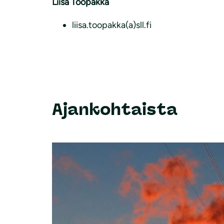
Liisa Toopakka
liisa.toopakka(a)sll.fi
Ajankohtaista