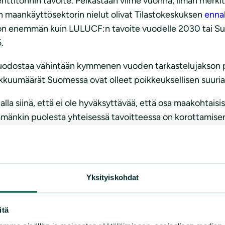
alenttitonnin tavoite. Pelkästään viime vuonna, ilman merki
 maankäyttösektorin nielut olivat Tilastokeskuksen
enna
paljon enemmän kuin LULUCF:n tavoite vuodelle 2030 tai
.
 muodostaa vähintään kymmenen vuoden tarkastelujakson
akkuumäärät Suomessa ovat olleet poikkeuksellisen suuria
la siinä, että ei ole hyväksyttävää, että osa maakohtaisis
mänkin puolesta yhteisessä tavoitteessa on korottamisen
stä tavoitetta.
elemällä päästöjä sektorilta toiselle
Yksityiskohdat
sistä joustoista tulisi luopua. Komission esityksessä joust
itä
n joka sektorilla, eikä siirteleminen sektorilta toiselle ol