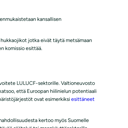
denmukaistetaan kansallisen
t hukkaojikot jotka eivät täytä metsämaan
n komissio esittää.
tavoitete LULUCF-sektorille. Valtioneuvosto
atsoo, että Euroopan hiilinielun potentiaali
äristöjärjestöt ovat esimerkiksi
esittäneet
ismahdollisuudesta kertoo myös Suomelle