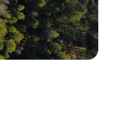
ssion ehdotuksesta
n muuttamisesta