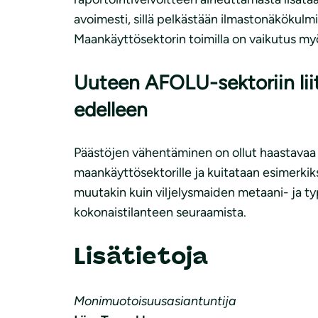
avoimesti, sillä pelkästään ilmastonäkökulm
Maankäyttösektorin toimilla on vaikutus m
Uuteen AFOLU-sektoriin lii
edelleen
Päästöjen vähentäminen on ollut haastavaa 
maankäyttösektorille ja kuitataan esimerkiks
muutakin kuin viljelysmaiden metaani- ja ty
kokonaistilanteen seuraamista.
Lisätietoja
Monimuotoisuusasiantuntija