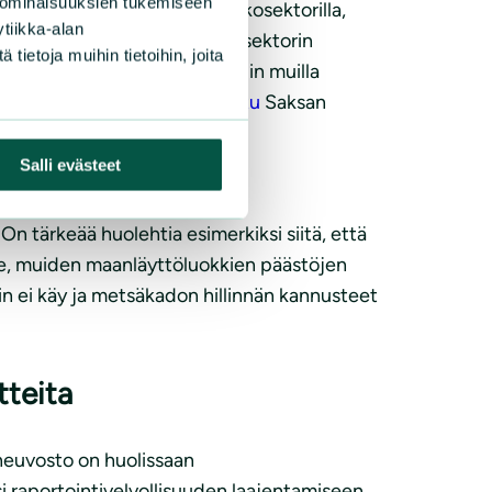
 ominaisuuksien tukemiseen
välttämätöntä myös taakanjakosektorilla,
tiikka-alan
n mahdollisuuteen maankäyttösektorin
ietoja muihin tietoihin, joita
muuksia ja epätarkkuuksia kuin muilla
kiksi Suomessa asti on
uutisoitu
Saksan
Salli evästeet
On tärkeää huolehtia esimerkiksi siitä, että
ite, muiden maanläyttöluokkien päästöjen
in ei käy ja metsäkadon hillinnän kannusteet
tteita
neuvosto on huolissaan
si raportointivelvollisuuden laajentamiseen