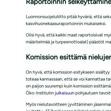
Raportoinnin selkeyttämine
Luonnonsuojeluliitto pitää hyvänä, että se
kasvihuonekaasuraportoinnin mukaiseksi.
Olisi hyvä, että kaikki maat raportoisivat
määritelmää ja turpeenottoalat) päästöt ma
Komission esittämä nielujen
On hyvä, että komission esitykseen sisältyy 
toteaa kannassaan, että se voi kannattaa tav
on paljon suurempi kuin komission esittämä 
Öko-Institutin
julkaisuun
pohjautuen tavoite
Myös nielutavoitteen jyvittäminen jäsenmai