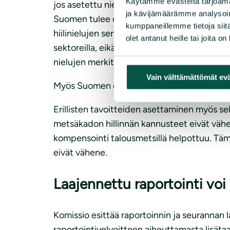
Käytämme evästeitä tarjoama
jos asetettu nielutavoite jää esitetyn muka
ja kävijämäärämme analysoim
Suomen tulee olla edistämässä joustoista l
kumppaneillemme tietoja siitä
hiilinielujen sertifioimisesta tulevaisuude
olet antanut heille tai joita o
sektoreilla, eikä maankäyttäsektorille sidot
nielujen merkittävästä pienenemisestä tuho
Vain välttämättömät ev
Myös Suomen erillisjoustosta tulee luopua.
Erillisten tavoitteiden asettaminen myös sekt
metsäkadon hillinnän kannusteet eivät vähe
kompensointi talousmetsillä helpottuu. Tämä
eivät vähene.
Laajennettu raportointi vo
Komissio esittää raportoinnin ja seuranna
raportointivelvoitteen aiheuttamasta lisäta