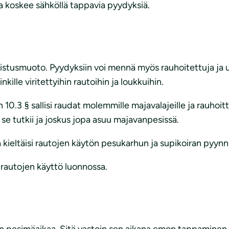
ama koskee sähköllä tappavia pyydyksiä.
stusmuoto. Pyydyksiin voi mennä myös rauhoitettuja ja uha
kille viritettyihin rautoihin ja loukkuihin.
 § sallisi raudat molemmille majavalajeille ja rauhoittam
se tutkii ja joskus jopa asuu majavanpesissä.
 kieltäisi rautojen käytön pesukarhun ja supikoiran pyynn
n rautojen käyttö luonnossa.
en pesimäaikaa. Sitä vastoin sen aikana emon tappaminen