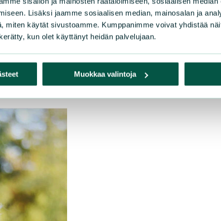
mme sisällön ja mainosten räätälöimiseen, sosiaalisen median
iseen. Lisäksi jaamme sosiaalisen median, mainosalan ja analy
, miten käytät sivustoamme. Kumppanimme voivat yhdistää näitä t
tija FM Riku Lumiaro, puhelin 050 5859 857
n kerätty, kun olet käyttänyt heidän palvelujaan.
lin 0400 615 530
ästeet
Muokkaa valintoja