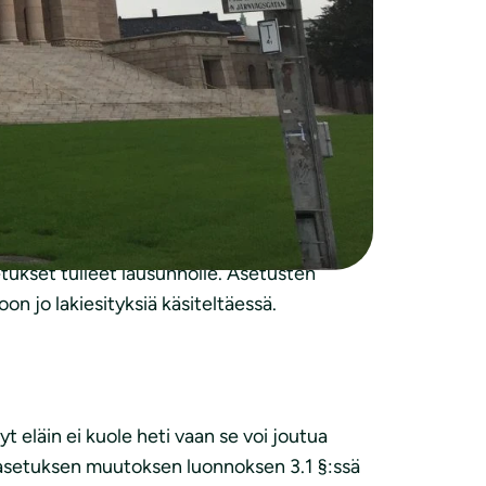
tukset tulleet lausunnolle. Asetusten
on jo lakiesityksiä käsiteltäessä.
 eläin ei kuole heti vaan se voi joutua
lajiasetuksen muutoksen luonnoksen 3.1 §:ssä