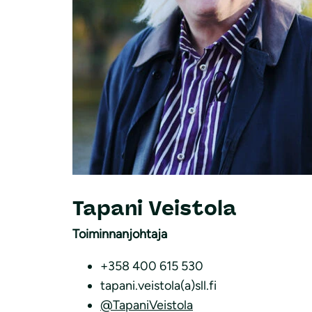
Tapani Veistola
Toiminnanjohtaja
+358 400 615 530
tapani.veistola(a)sll.fi
@TapaniVeistola