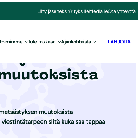
Liity jäseneksi
Yrityksille
Medialle
Ota yhteyttä
 toimimme
Tule mukaan
Ajankohtaista
LAHJOITA
esityksestä
n muutoksista
tä metsästyksen muutoksista
ä viestintätarpeen siitä kuka saa tappaa