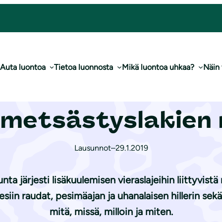
ä vieraslaji- ja metsästyslakien muutoksista
Auta luontoa
Tietoa luonnosta
Mikä luontoa uhkaa?
Näin
inen hallituksen 
ja metsästyslakie
Lausunnot
–
29.1.2019
nta järjesti lisäkuulemisen vieraslajeihin liittyvis
esiin raudat, pesimäajan ja uhanalaisen hillerin sek
mitä, missä, milloin ja miten.