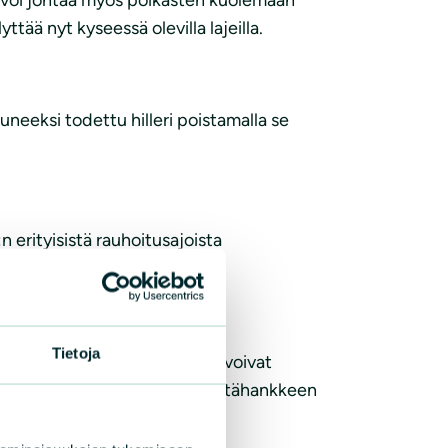
ttää nyt kyseessä olevilla lajeilla.
eeksi todettu hilleri poistamalla se
n erityisistä rauhoitusajoista
Tietoja
tausten viidakon. Muutokset voivat
lla. Tämä lisää erillisen viestintähankkeen