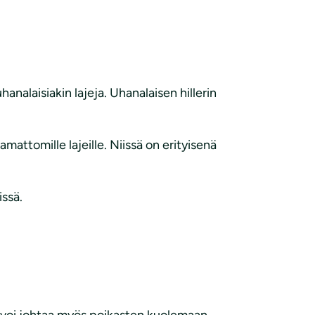
nalaisiakin lajeja. Uhanalaisen hillerin
attomille lajeille. Niissä on erityisenä
issä.
 voi johtaa myös poikasten kuolemaan