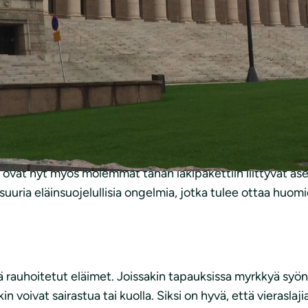
akien muutoksista
ovat nyt myös molemmat tähän lakipakettiin liittyvät ase
uria eläinsuojelullisia ongelmia, jotka tulee ottaa huomio
rauhoitetut eläimet. Joissakin tapauksissa myrkkyä syönyt
kin voivat sairastua tai kuolla. Siksi on hyvä, että vieras