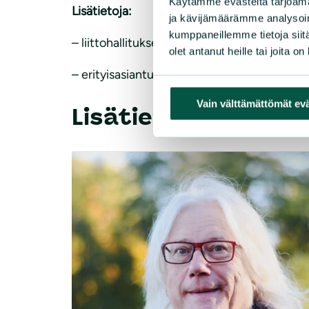
Käytämme evästeitä tarjoama
Lisätietoja:
ja kävijämäärämme analysoim
kumppaneillemme tietoja siitä
– liittohallituksen jäsen, suurpetoasiantun
olet antanut heille tai joita o
– erityisasiantuntija Tapani Veistola, puhe
Vain välttämättömät ev
Lisätietoja