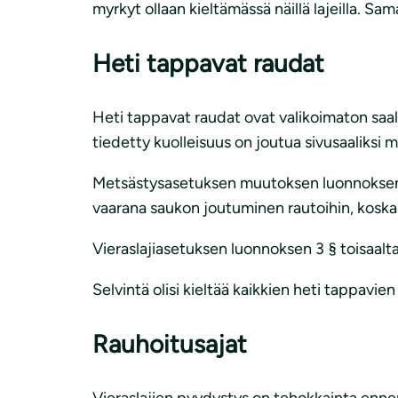
myrkyt ollaan kieltämässä näillä lajeilla. S
Heti tappavat raudat
Heti tappavat raudat ovat valikoimaton saali
tiedetty kuolleisuus on joutua sivusaaliksi min
Metsästysasetuksen muutoksen luonnoksen 10.3
vaarana saukon joutuminen rautoihin, koska 
Vieraslajiasetuksen luonnoksen 3 § toisaalta
Selvintä olisi kieltää kaikkien heti tappavie
Rauhoitusajat
Vieraslajien pyydystys on tehokkainta enn