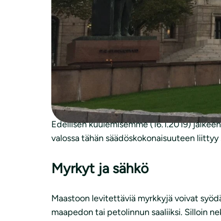
HE 286/2018 vp.
FM Riku Lumiaro
Suomen luonnonsuojeluliitto
MmV 29.1.2019
Hallituksen esitys vieraslaji- ja metsästysl
Edellisen kuulemisemme (16.1.2019) jälkeen 
valossa tähän säädöskokonaisuuteen liittyy su
Myrkyt ja sähkö
Maastoon levitettäviä myrkkyjä voivat syödä 
maapedon tai petolinnun saaliiksi. Silloin ne