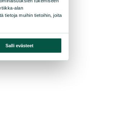
 ominaisuuksien tukemiseen
tiikka-alan
ietoja muihin tietoihin, joita
Salli evästeet