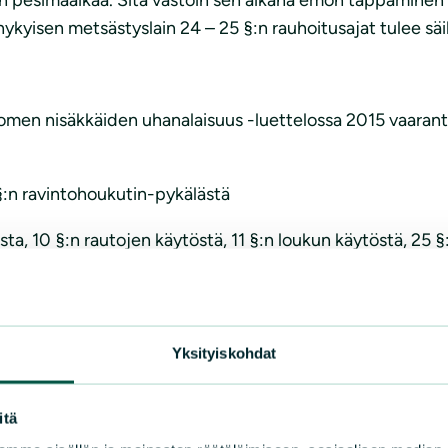
i nykyisen metsästyslain 24 – 25 §:n rauhoitusajat tulee säily
men nisäkkäiden uhanalaisuus -luettelossa 2015 vaarantun
a §:n ravintohoukutin-pykälästä
a, 10 §:n rautojen käytöstä, 11 §:n loukun käytöstä, 25 §:
Yksityiskohdat
arvinaisen sekavan lakien ja asetusten keskinäisten viit
 siitä, kuka saa tappaa mitäkin lajia missä ja millä keinoi
itä