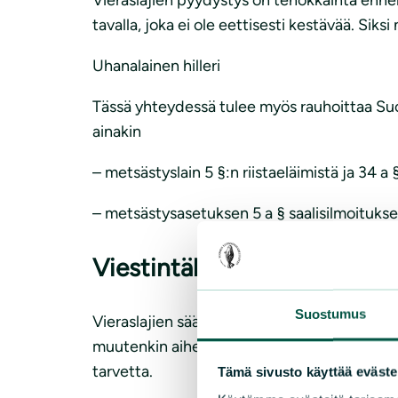
tavalla, joka ei ole eettisesti kestävää. Siks
Uhanalainen hilleri
Tässä yhteydessä tulee myös rauhoittaa Suo
ainakin
– metsästyslain 5 §:n riistaeläimistä ja 34 
– metsästysasetuksen 5 a § saalisilmoituksest
Viestintähaaste
Suostumus
Vieraslajien säädösmuutokset muodostavat h
muutenkin aiheuttaa yleisössä epätietoisuutta
tarvetta.
Tämä sivusto käyttää eväste