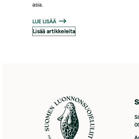
asia.
LUE LISÄÄ
Lisää artikkeleita
S
Sö
0
As