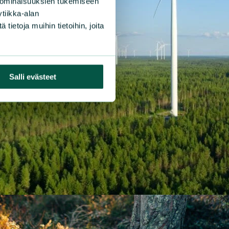
 ominaisuuksien tukemiseen
tiikka-alan
ietoja muihin tietoihin, joita
Salli evästeet
|
SUNNOT
2.4.2026