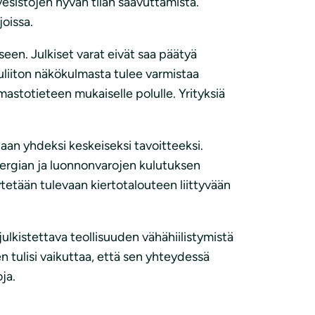
esistöjen hyvän tilan saavuttamista.
joissa.
een. Julkiset varat eivät saa päätyä
uliiton näkökulmasta tulee varmistaa
mastotieteen mukaiselle polulle. Yrityksiä
aan yhdeksi keskeiseksi tavoitteeksi.
Energian ja luonnonvarojen kulutuksen
tetään tulevaan kiertotalouteen liittyvään
lkistettava teollisuuden vähähiilistymistä
 tulisi vaikuttaa, että sen yhteydessä
ja.