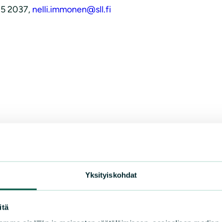
85 2037,
nelli.immonen@sll.fi
Yksityiskohdat
itä