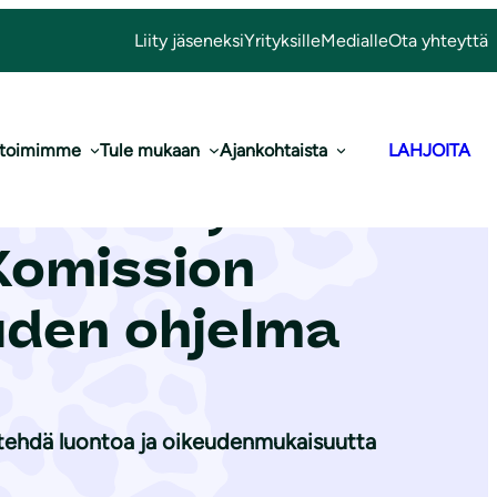
Liity jäseneksi
Yrityksille
Medialle
Ota yhteyttä
 toimimme
Tule mukaan
Ajankohtaista
LAHJOITA
unnalle;
Komission
uden ohjelma
e tehdä luontoa ja oikeudenmukaisuutta