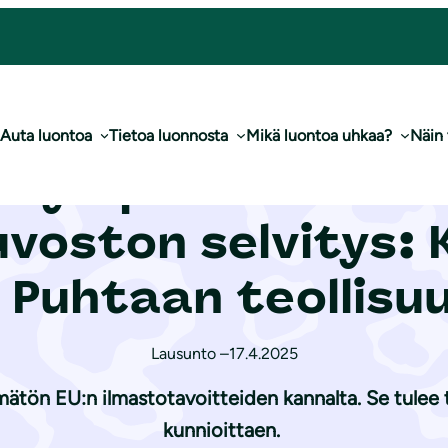
elvitys: Komission tiedonanto: Puhtaan teollisuuden ohjelma
Auta luontoa
Tietoa luonnosta
Mikä luontoa uhkaa?
Näin
o ympäristövaliok
uvoston selvitys: 
 Puhtaan teollisu
Lausunto –
17.4.2025
ämätön EU:n ilmastotavoitteiden kannalta. Se tule
kunnioittaen.