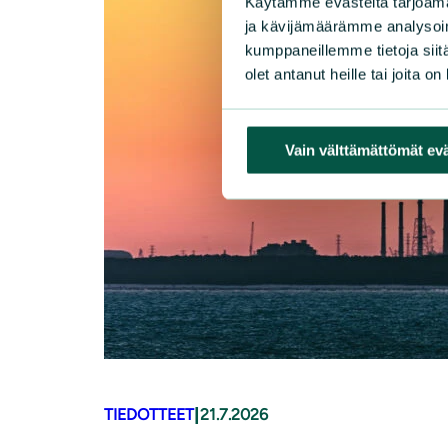
Käytämme evästeitä tarjoama
ja kävijämäärämme analysoim
kumppaneillemme tietoja siitä
olet antanut heille tai joita o
Vain välttämättömät ev
|
TIEDOTTEET
21.7.2026