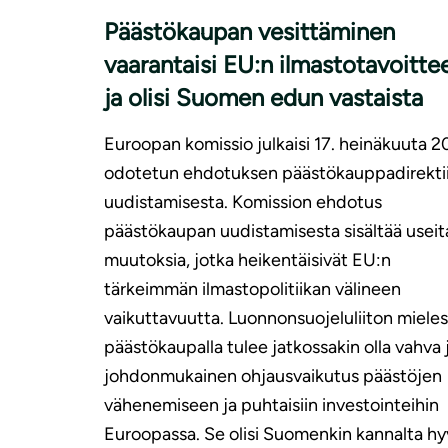
Päästökaupan vesittäminen
vaarantaisi EU:n ilmastotavoitte
ja olisi Suomen edun vastaista
Euroopan komissio julkaisi 17. heinäkuuta 
odotetun ehdotuksen päästökauppadirektii
uudistamisesta. Komission ehdotus
päästökaupan uudistamisesta sisältää useit
muutoksia, jotka heikentäisivät EU:n
tärkeimmän ilmastopolitiikan välineen
vaikuttavuutta. Luonnonsuojeluliiton mieles
päästökaupalla tulee jatkossakin olla vahva 
johdonmukainen ohjausvaikutus päästöjen
vähenemiseen ja puhtaisiin investointeihin
Euroopassa. Se olisi Suomenkin kannalta hy