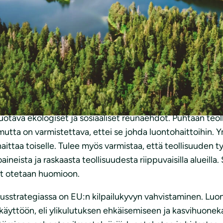
isuudesta lausua. Teollisuuden vihreä siirtymä on välttä
a kunnioittaen.
lma perustuu EU:n ilmastolakiin, joka ohjaa siten Euroop
antoa. Johdonmukainen ja pitkäjänteinen EU:n ilmastopol
le sekä teknologioiden kehittämiselle. EU:n ilmastotavoit
Suomen tulisi korostaa, että EU:n ilmastotavoitteessa on 
tekniset nielut erillisin tavoittein.
luotava ekologiset ja sosiaaliset reunaehdot. Puhtaan te
mutta on varmistettava, ettei se johda luontohaittoihin. 
haittaa toiselle. Tulee myös varmistaa, että teollisuuden
ttoaineista ja raskaasta teollisuudesta riippuvaisilla alueil
ot otetaan huomioon.
sstrategiassa on EU:n kilpailukyvyn vahvistaminen. Luonn
käyttöön, eli ylikulutuksen ehkäisemiseen ja kasvihuone