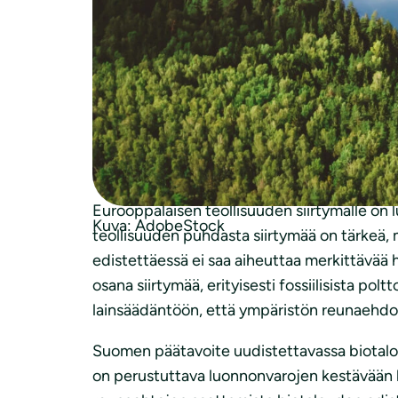
Suomen luonnonsuojeluliitto kiittää mahdoll
tulee tehdä luontoa ja oikeudenmukaisuutt
On tärkeää, että puhtaan teollisuuden ohje
vauhdittaa siirtymää kohti puhtaampaa tuot
saavuttamiseksi tarvittaville investoinneil
teollisuuden kehitykselle, ei toisin päin. 
maankäyttösektorin nettonielut, sekä pysyvät 
Eurooppalaisen teollisuuden siirtymälle on 
Kuva: AdobeStock
teollisuuden puhdasta siirtymää on tärkeä, 
edistettäessä ei saa aiheuttaa merkittävää 
osana siirtymää, erityisesti fossiilisista pol
lainsäädäntöön, että ympäristön reunaehd
Suomen päätavoite uudistettavassa biotalou
on perustuttava luonnonvarojen kestävään 