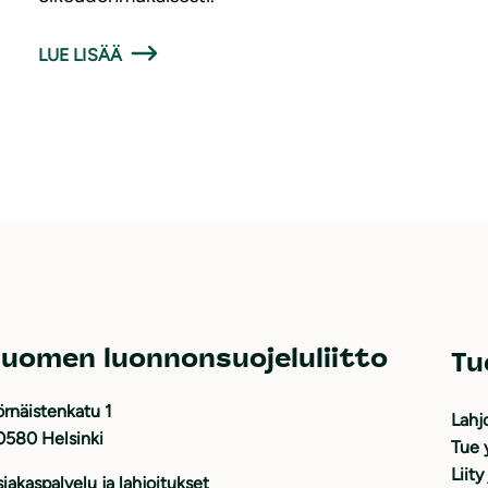
LUE LISÄÄ
uomen luonnonsuojeluliitto
Tu
rnäistenkatu 1
Lahj
0580 Helsinki
Tue 
Liity
iakaspalvelu ja lahjoitukset