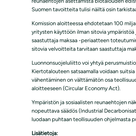
reunaehtojen asettamista biotalouden edistä
Suomen tavoitteita tulisi näiltä osin tarkis
Komission aloitteessa ehdotetaan 100 miljar
yritysten käyttöön ilman sitovia ympäristö
saastuttaja maksaa -periaatteen toteutuminen
sitovia velvoitteita tarvitaan saastuttaja m
Luonnonsuojeluliitto voi yhtyä perusmuistio
Kiertotalouteen satsaamalla voidaan suitsia
vähentäminen on välttämätön osa teollisuude
aloitteeseen (Circular Economy Act).
Ympäristön ja sosiaalisten reunaehtojen nä
nopeuttava säädös (Industrial Decarbonisati
luodaan puhtaan teollisuuden ohjelmasta puu
Lisätietoja: