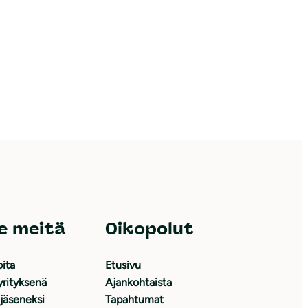
e meitä
Oikopolut
oita
Etusivu
yrityksenä
Ajankohtaista
 jäseneksi
Tapahtumat