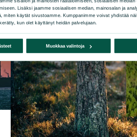
mme sisällön ja mainosten räätälöimiseen, sosiaalisen median
iseen. Lisäksi jaamme sosiaalisen median, mainosalan ja analy
, miten käytät sivustoamme. Kumppanimme voivat yhdistää näitä t
n kerätty, kun olet käyttänyt heidän palvelujaan.
ästeet
Muokkaa valintoja
LAU