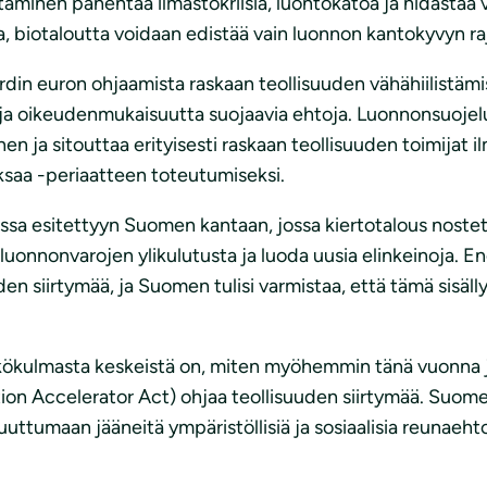
minen pahentaa ilmastokriisiä, luontokatoa ja hidastaa v
taa, biotaloutta voidaan edistää vain luonnon kantokyvyn ra
din euron ohjaamista raskaan teollisuuden vähähiilistämis
ä ja oikeudenmukaisuutta suojaavia ehtoja. Luonnonsuojel
 ja sitouttaa erityisesti raskaan teollisuuden toimijat il
aksaa -periaatteen toteutumiseksi.
ssa esitettyyn Suomen kantaan, jossa kiertotalous nostet
 luonnonvarojen ylikulutusta ja luoda uusia elinkeinoja. 
n siirtymää, ja Suomen tulisi varmistaa, että tämä sisälly
kökulmasta keskeistä on, miten myöhemmin tänä vuonna ju
on Accelerator Act) ohjaa teollisuuden siirtymää. Suomen
ttumaan jääneitä ympäristöllisiä ja sosiaalisia reunaehto