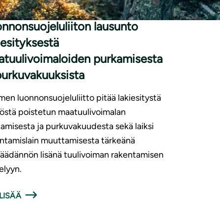
nnonsuojeluliiton lausunto
iesityksestä
tuulivoimaloiden purkamisesta
purkuvakuuksista
en luonnonsuojeluliitto pitää lakiesitystä
östä poistetun maatuulivoimalan
amisesta ja purkuvakuudesta sekä laiksi
ntamislain muuttamisesta tärkeänä
säädännön lisänä tuulivoiman rakentamisen
elyyn.
LISÄÄ