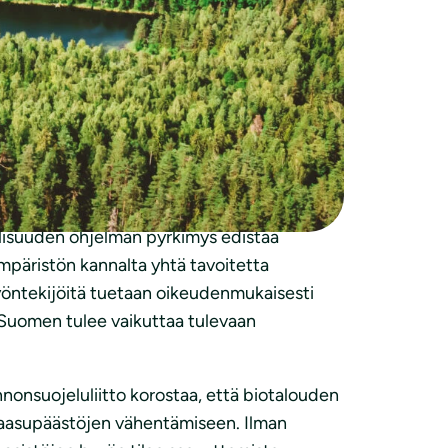
mätön EU:n ilmastotavoitteiden kannalta. Se
an teollisuuden päästövähennyksiä ja
itiikka luo pohjan tavoitteiden
teiden tulee luoda suuntaa eurooppalaisen
tärkeää huomioida päästövähennykset,
ollisuuden ohjelman pyrkimys edistää
Ympäristön kannalta yhtä tavoitetta
 työntekijöitä tuetaan oikeudenmukaisesti
la. Suomen tulee vaikuttaa tulevaan
onsuojeluliitto korostaa, että biotalouden
kaasupäästöjen vähentämiseen. Ilman