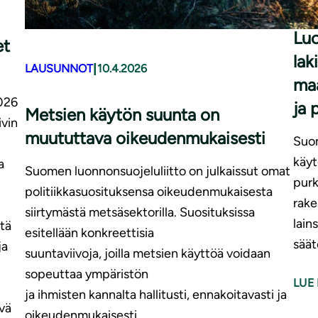
Luo
et
lak
|
LAUSUNNOT
10.4.2026
maa
2026
ja 
Metsien käytön suunta on
vin
muututtava oikeudenmukaisesti
Suom
käyt
a
Suomen luonnonsuojeluliitto on julkaissut omat
purk
politiikkasuosituksensa oikeudenmukaisesta
rake
siirtymästä metsäsektorilla. Suosituksissa
lain
tä
esitellään konkreettisia
säät
ja
suuntaviivoja, joilla metsien käyttöä voidaan
sopeuttaa ympäristön
LUE 
ja ihmisten kannalta hallitusti, ennakoitavasti ja
vä
oikeudenmukaisesti.