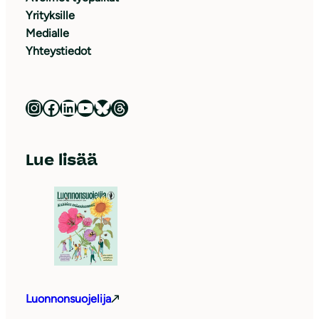
Yrityksille
Medialle
Yhteystiedot
Luonnonsuojeluliitto Instagramissa
Luonnonsuojeluliitto Facebookissa
Luonnonsuojeluliitto LinkedInissä
Luonnonsuojeluliiton YouTube-kanava
Luonnonsuojeluliitto Blueskyssa
Luonnonsuojeluliitto Threadsissa
Lue lisää
Luonnonsuojelija