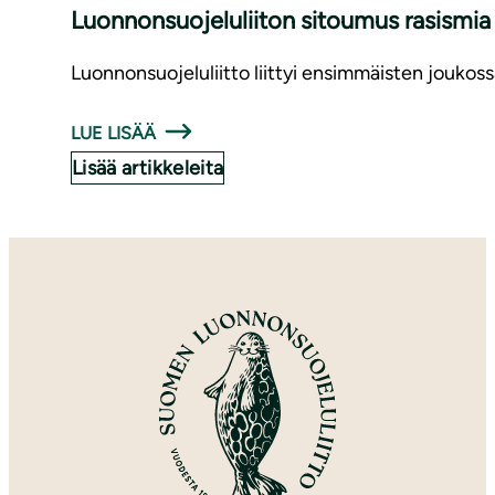
Luon­non­suo­je­lu­lii­ton sitoumus rasismi
Luonnonsuojeluliitto liittyi ensimmäisten jouko
LUE LISÄÄ
Lisää artikkeleita