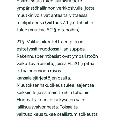
päätöksestä tulee julkaista tieto
ympäristöhallinnon verkkosivulla, jotta
muutkin voisivat antaa tarvittaessa
mielipiteensä (viittaus 7.1 §:n tahoihin
tulee muuttaa 5.2 §:n tahoihin).
21 §. Valitusoikeutettujen piiri on
esitetyssä muodossa liian suppea.
Rakennusperintöasiat ovat ympäristöön
vaikuttavia asioita, joissa PL 20 § pitää
ottaa huomioon myös
kansalaisjärjestöjen osalta.
Muutoksenhakuoikeus tulee laajentaa
kaikkiin 5 §:ssä mainittuihin tahoihin.
Huomattakoon, että kyse on vain
laillisuusvalvonnasta. Toisaalta
valitusoikeus tukee osallistumisoikeutta