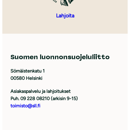
Lahjoita
Suomen luonnonsuojeluliitto
Sörnäistenkatu 1
00580 Helsinki
Asiakaspalvelu ja lahjoitukset
Puh. 09 228 08210 (arkisin 9-15)
toimisto@sll.fi