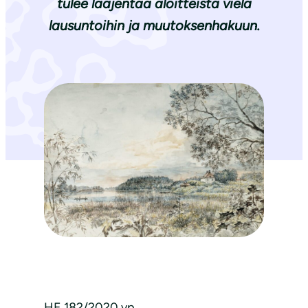
tulee laajentaa aloitteista vielä
lausuntoihin ja muutoksenhakuun.
HE 182/2020 vp