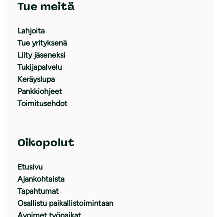
Tue meitä
Lahjoita
Tue yrityksenä
Liity jäseneksi
Tukijapalvelu
Keräyslupa
Pankkiohjeet
Toimitusehdot
Oikopolut
Etusivu
Ajankohtaista
Tapahtumat
Osallistu paikallistoimintaan
Avoimet työpaikat