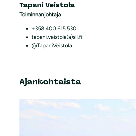
Tapani Veistola
Toiminnanjohtaja
+358 400 615 530
tapani.veistola(a)sll.fi
@TapaniVeistola
Ajankohtaista