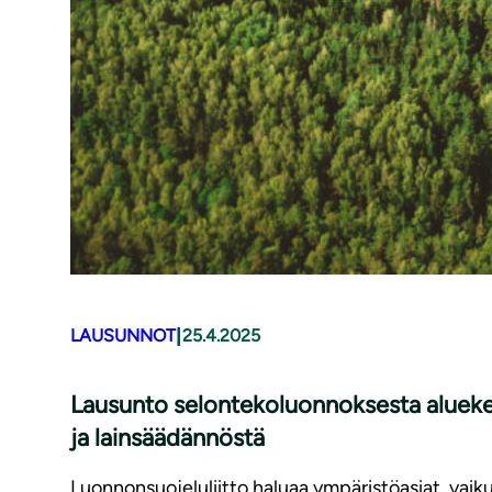
|
LAUSUNNOT
25.4.2025
Lausunto selontekoluonnoksesta aluekeh
ja lainsäädännöstä
Luonnonsuojeluliitto haluaa ympäristöasiat, vaik