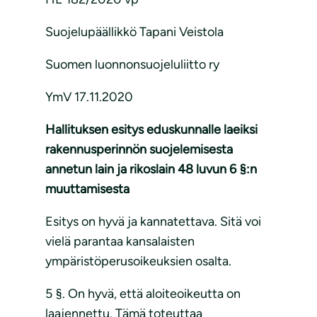
Suojelupäällikkö Tapani Veistola
Suomen luonnonsuojeluliitto ry
YmV 17.11.2020
Hallituksen esitys eduskunnalle laeiksi
rakennusperinnön suojelemisesta
annetun lain ja rikoslain 48 luvun 6 §:n
muuttamisesta
Esitys on hyvä ja kannatettava. Sitä voi
vielä parantaa kansalaisten
ympäristöperusoikeuksien osalta.
5 §. On hyvä, että aloiteoikeutta on
laajennettu. Tämä toteuttaa