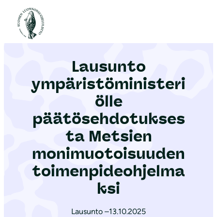
S
i
Etusivu
|
Ajankohtaista
|
Lausunto ympäristöministeriölle päätösehdotuksesta Metsien monimuotoisuuden toimenpideohjelmaksi
i
r
Lausunto
r
y
ympäristöministeri
s
ölle
i
päätösehdotukses
s
ä
ta Metsien
l
monimuotoisuuden
t
toimenpideohjelma
ö
ksi
ö
n
Lausunto –
13.10.2025