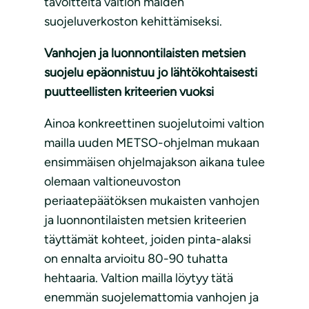
tavoitteita valtion maiden
suojeluverkoston kehittämiseksi.
Vanhojen ja luonnontilaisten metsien
suojelu epäonnistuu jo lähtökohtaisesti
puutteellisten kriteerien vuoksi
Ainoa konkreettinen suojelutoimi valtion
mailla uuden METSO-ohjelman mukaan
ensimmäisen ohjelmajakson aikana tulee
olemaan valtioneuvoston
periaatepäätöksen mukaisten vanhojen
ja luonnontilaisten metsien kriteerien
täyttämät kohteet, joiden pinta-alaksi
on ennalta arvioitu 80-90 tuhatta
hehtaaria. Valtion mailla löytyy tätä
enemmän suojelemattomia vanhojen ja