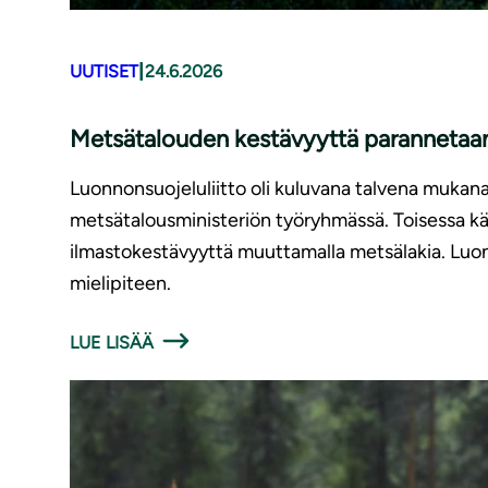
|
UUTISET
24.6.2026
Metsätalouden kestävyyttä parannetaan,
Luonnonsuojeluliitto oli kuluvana talvena mukan
metsätalousministeriön työryhmässä. Toisessa käs
ilmastokestävyyttä muuttamalla metsälakia. Luon
mielipiteen.
LUE LISÄÄ