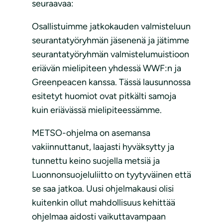
seuraavaa:
Osallistuimme jatkokauden valmisteluun
seurantatyöryhmän jäsenenä ja jätimme
seurantatyöryhmän valmistelumuistioon
eriävän mielipiteen yhdessä WWF:n ja
Greenpeacen kanssa. Tässä lausunnossa
esitetyt huomiot ovat pitkälti samoja
kuin eriävässä mielipiteessämme.
METSO-ohjelma on asemansa
vakiinnuttanut, laajasti hyväksytty ja
tunnettu keino suojella metsiä ja
Luonnonsuojeluliitto on tyytyväinen että
se saa jatkoa. Uusi ohjelmakausi olisi
kuitenkin ollut mahdollisuus kehittää
ohjelmaa aidosti vaikuttavampaan