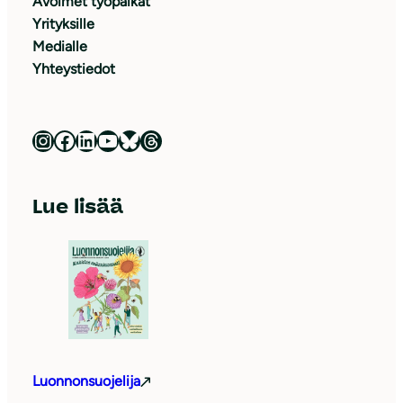
Avoimet työpaikat
Yrityksille
Medialle
Yhteystiedot
Luonnonsuojeluliitto Instagramissa
Luonnonsuojeluliitto Facebookissa
Luonnonsuojeluliitto LinkedInissä
Luonnonsuojeluliiton YouTube-kanava
Luonnonsuojeluliitto Blueskyssa
Luonnonsuojeluliitto Threadsissa
Lue lisää
Luonnonsuojelija