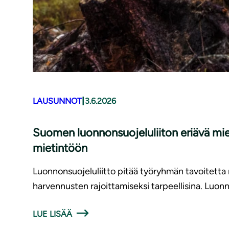
|
LAUSUNNOT
3.6.2026
Suomen luonnonsuojeluliiton eriävä mi
mietintöön
Luonnonsuojeluliitto pitää työryhmän tavoitett
harvennusten rajoittamiseksi tarpeellisina. Luonno
LUE LISÄÄ