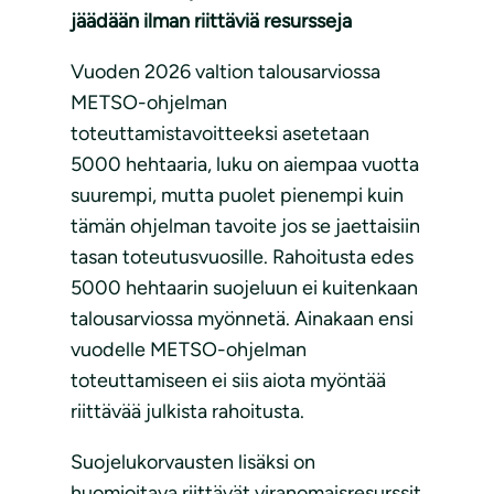
jäädään ilman riittäviä resursseja
Vuoden 2026 valtion talousarviossa
METSO-ohjelman
toteuttamistavoitteeksi asetetaan
5000 hehtaaria, luku on aiempaa vuotta
suurempi, mutta puolet pienempi kuin
tämän ohjelman tavoite jos se jaettaisiin
tasan toteutusvuosille. Rahoitusta edes
5000 hehtaarin suojeluun ei kuitenkaan
talousarviossa myönnetä. Ainakaan ensi
vuodelle METSO-ohjelman
toteuttamiseen ei siis aiota myöntää
riittävää julkista rahoitusta.
Suojelukorvausten lisäksi on
huomioitava riittävät viranomaisresurssit