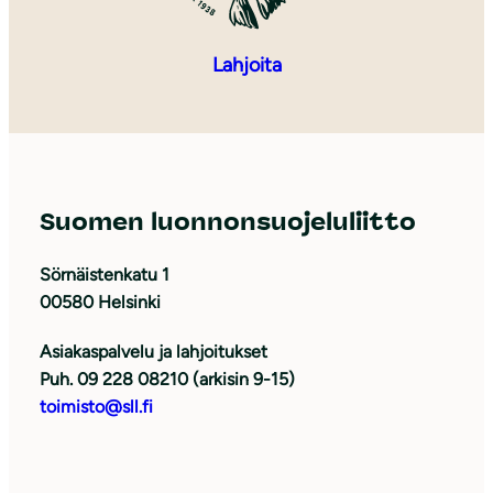
Lahjoita
Suomen luonnonsuojeluliitto
Sörnäistenkatu 1
00580 Helsinki
Asiakaspalvelu ja lahjoitukset
Puh. 09 228 08210 (arkisin 9-15)
toimisto@sll.fi