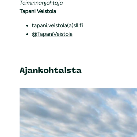
Toiminnanjohtaja
Tapani Veistola
tapani.veistola(a)sll.fi
@TapaniVeistola
Ajankohtaista