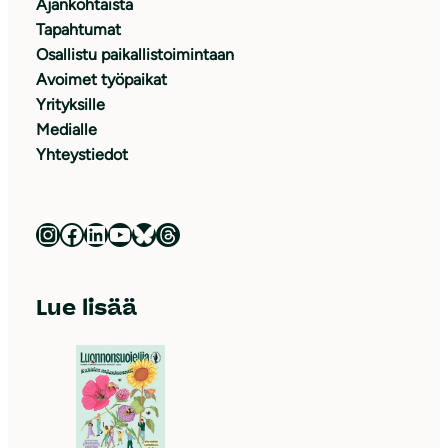
Ajankohtaista
Tapahtumat
Osallistu paikallistoimintaan
Avoimet työpaikat
Yrityksille
Medialle
Yhteystiedot
Luonnonsuojeluliitto Instagramissa
Luonnonsuojeluliitto Facebookissa
Luonnonsuojeluliitto LinkedInissä
Luonnonsuojeluliiton YouTube-kanava
Luonnonsuojeluliitto Blueskyssa
Luonnonsuojeluliitto Threadsissa
Lue lisää