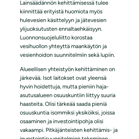
Lainsäädännön kehittämisessä tulee
kiinnittää erityistä huomiota myös
hulevesien käsittelyyn ja jätevesien
ylijuoksutusten ennaltaehkäisyyn.
Luonnonsuojeluliitto korostaa
vesihuollon yhteyttä maankäytön ja
vesienhoidon suunnitelmiin sekä lupiin.
Alueellisen yhteistyön kehittäminen on
järkevää. Isot laitokset ovat yleensä
hyvin hoidettuja, mutta pieniin haja-
asutusalueen osuuskuntiin liittyy suuria
haasteita. Olisi tärkeää saada pieniä
osuuskuntia isommiksi yksiköiksi, joissa
osaaminen ja investointipohja olisi
vakaampi. Pitkäjänteisten kehittämis- ja
investointisuunnitelmien tekeminen