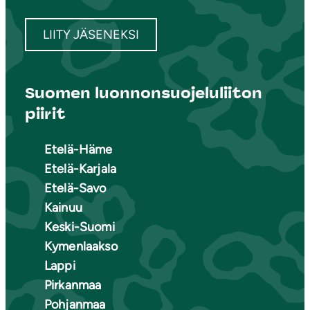
LIITY JÄSENEKSI
Suomen luonnonsuojeluliiton
piirit
Etelä-Häme
Etelä-Karjala
Etelä-Savo
Kainuu
Keski-Suomi
Kymenlaakso
Lappi
Pirkanmaa
Pohjanmaa