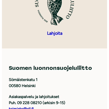
Lahjoita
Suomen luonnonsuojeluliitto
Sörnäistenkatu 1
00580 Helsinki
Asiakaspalvelu ja lahjoitukset
Puh. 09 228 08210 (arkisin 9-15)
toimisto@sll.fi