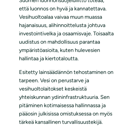
Suomen luonnonsuojeluliitto toteaa,
että luonnos on hyvä ja kannatettava.
Vesihuoltoalaa vaivaa muun muassa
hajanaisuus, alihinnoittelusta johtuva
investointivelka ja osaamisvaje. Toisaalta
uudistus on mahdollisuus parantaa
ympäristöasioita, kuten hulevesien
hallintaa ja kiertotaloutta.
Esitetty lainsäädännön tehostaminen on
tarpeen. Vesi on perustarve ja
vesihuoltolaitokset keskeistä
yhteiskunnan ydininfrastruktuuria. Sen
pitäminen kotimaisessa hallinnassa ja
pääosin julkisissa omistuksessa on myös
tärkeä kansallinen turvallisuustekijä.