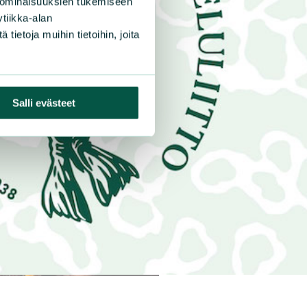
 ominaisuuksien tukemiseen
tiikka-alan
ietoja muihin tietoihin, joita
Salli evästeet