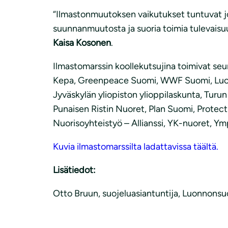
“Ilmastonmuutoksen vaikutukset tuntuvat jo e
suunnanmuutosta ja suoria toimia tulevaisuu
Kaisa Kosonen
.
Ilmastomarssin koollekutsujina toimivat seu
Kepa, Greenpeace Suomi, WWF Suomi, Luonto-
Jyväskylän yliopiston ylioppilaskunta, Turun
Punaisen Ristin Nuoret, Plan Suomi, Prot
Nuorisoyhteistyö – Allianssi, YK-nuoret, Y
Kuvia ilmastomarssilta ladattavissa täältä.
Lisätiedot:
Otto Bruun, suojeluasiantuntija, Luonnonsuoj