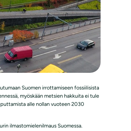
a linjauksia kuultiin etenkin sisäministeri
seuraavalla eduskuntakaudella ja SDP:n
lkeen ja kivihiilestä luopumisen ohella
timukset juuri mielenosoituksen alla.
ä paljon. Tarvitaan paljon nykyisiä kantoja
untavaaleista tulee ilmastovaalit”,
outumaan Suomen irrottamiseen fossiilisista
ennessä, myöskään metsien hakkuita ei tule
iputtamista alle nollan vuoteen 2030
suurin ilmastomielenilmaus Suomessa.