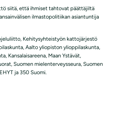
 siitä, että ihmiset tahtovat päättäjiltä
sainvälisen ilmastopolitiikan asiantuntija
eluliitto, Kehitysyhteistyön kattojärjestö
askunta, Aalto yliopiston ylioppilaskunta,
unta, Kansalaisareena, Maan Ystävät,
Nuorat, Suomen mielenterveysseura, Suomen
ö EHYT ja 350 Suomi.