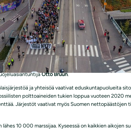
n saapui edustajia kahdeksasta eduskuntapuolueesta. Uusi
toutuvan fossiilisten polttoaineiden tuista luopumiseen 
 puolueen sitoutuvan hiilinegatiivisuuteen vuoden 2035 jä
en 2029 mennessä.
at vihreät, jotka allekirjoittivat mielenosoituksen päävaa
ena vahvistaneet ilmastolinjauksiaan, mutta eroja on viel
asteen polulle. Näyttää vahvasti siltä, että kevään edusk
ojeluasiantuntija
Otto Bruun
.
laisjärjestöä ja yhteisöä vaativat eduskuntapuolueita sit
ossiilisten polttoaineiden tukien loppua vuoteen 2020 m
enttää. Järjestöt vaativat myös Suomen nettopäästöjen t
kaan lähes 10 000 marssijaa. Kyseessä on kaikkien aikojen 