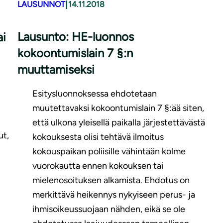
|
LAUSUNNOT
14.11.2018
Lausunto: HE-luonnos
ai
kokoontumislain 7 §:n
muuttamiseksi
Esitysluonnoksessa ehdotetaan
muutettavaksi kokoontumislain 7 §:ää siten,
että ulkona yleisellä paikalla järjestettävästä
ut,
kokouksesta olisi tehtävä ilmoitus
kokouspaikan poliisille vähintään kolme
vuorokautta ennen kokouksen tai
mielenosoituksen alkamista. Ehdotus on
merkittävä heikennys nykyiseen perus- ja
ihmisoikeussuojaan nähden, eikä se ole