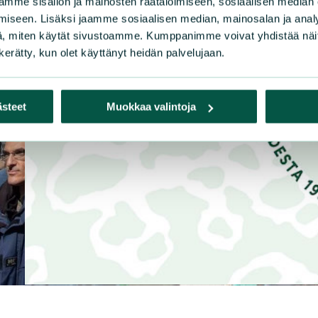
mme sisällön ja mainosten räätälöimiseen, sosiaalisen median
iseen. Lisäksi jaamme sosiaalisen median, mainosalan ja analy
, miten käytät sivustoamme. Kumppanimme voivat yhdistää näitä t
n kerätty, kun olet käyttänyt heidän palvelujaan.
ästeet
Muokkaa valintoja