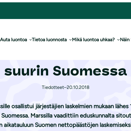
kaikkien aikojen suurin Suomessa
Auta luontoa
Tietoa luonnosta
Mikä luontoa uhkaa?
Näin
astomarssi oli ka
suurin Suomessa
Tiedotteet
–
20.10.2018
ille osallistui järjestäjien laskelmien mukaan lähes
Suomessa. Marssilla vaadittiin eduskunnalta sitout
 aikatauluun Suomen nettopäästöjen laskemiseksi a