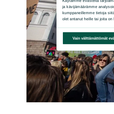
Käytämme evästeitä tarjoama
ja kävijämäärämme analysoim
kumppaneillemme tietoja siitä
olet antanut heille tai joita o
Vain välttämättömät ev