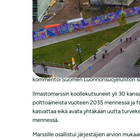
Eduskuntatalolle marssijoita vastaanottamaa
Kai Mykkäseltä, joka lupasi kokoomuksen si
puheenjohtaja Antti Rinteeltä, joka vahvisti
turpeen energiakäytön loppumiseen vuote
Järjestöjen vaatimuksiin vahvimmin sitoutuiv
”Puolueet ovat kansalaisten paineen seurauks
vahvempaa sitoutumista, jotta pääsemme 1,5 
kommentoi Suomen Luonnonsuojeluliiton su
Ilmastomarssin koollekutsuneet yli 30 kansa
polttoaineista vuoteen 2035 mennessä ja f
kasvattaa eikä avata yhtäkään uutta turvek
mennessä.
Marssille osallistui järjestäjien arvion mu