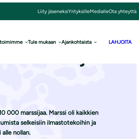
Liity jäseneksi
Yrityksille
Medialle
Ota yhteyttä
 toimimme
Tule mukaan
Ajankohtaista
LAHJOITA
ikkien aikojen
 10 000 marssijaa. Marssi oli kaikkien
umista selkeisiin ilmastotekoihin ja
lle nollan.