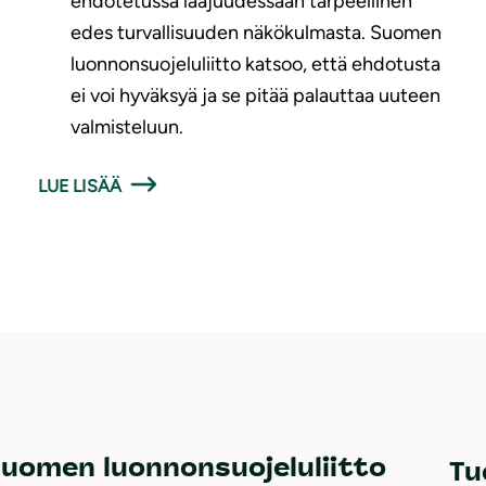
ehdotetussa laajuudessaan tarpeellinen
edes turvallisuuden näkökulmasta. Suomen
luonnonsuojeluliitto katsoo, että ehdotusta
ei voi hyväksyä ja se pitää palauttaa uuteen
valmisteluun.
LUE LISÄÄ
uomen luonnonsuojeluliitto
Tu