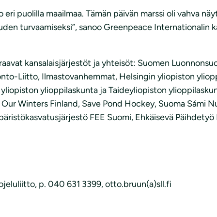
ri puolilla maailmaa. Tämän päivän marssi oli vahva näyttö
den turvaamiseksi”, sanoo Greenpeace Internationalin kan
raavat kansalaisjärjestöt ja yhteisöt: Suomen Luonnonsuoj
Liitto, Ilmastovanhemmat, Helsingin yliopiston ylioppil
 yliopiston ylioppilaskunta ja Taideyliopiston ylioppilask
ect Our Winters Finland, Save Pond Hockey, Suoma Sámi 
mpäristökasvatusjärjestö FEE Suomi, Ehkäisevä Päihdety
eluliitto, p. 040 631 3399, otto.bruun(a)sll.fi