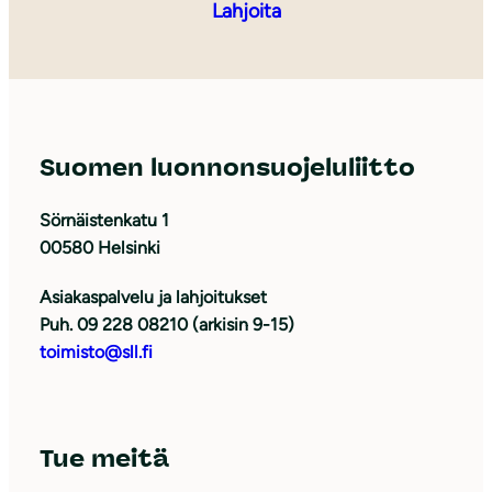
Lahjoita
Suomen luonnonsuojeluliitto
Sörnäistenkatu 1
00580 Helsinki
Asiakaspalvelu ja lahjoitukset
Puh. 09 228 08210 (arkisin 9-15)
toimisto@sll.fi
Tue meitä