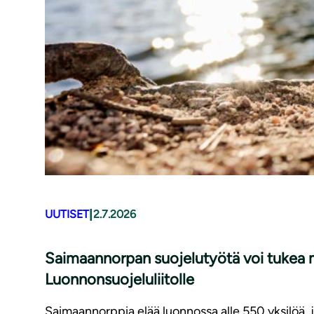
|
UUTISET
2.7.2026
Saimaannorpan suojelutyötä voi tukea m
Luonnonsuojeluliitolle
Saimaannorppia elää luonnossa alle 550 yksilöä,