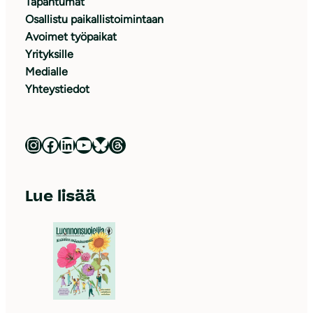
Tapahtumat
Osallistu paikallistoimintaan
Avoimet työpaikat
Yrityksille
Medialle
Yhteystiedot
Luonnonsuojeluliitto Instagramissa
Luonnonsuojeluliitto Facebookissa
Luonnonsuojeluliitto LinkedInissä
Luonnonsuojeluliiton YouTube-kanava
Luonnonsuojeluliitto Blueskyssa
Luonnonsuojeluliitto Threadsissa
Lue lisää