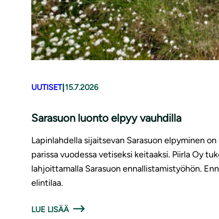
|
UUTISET
15.7.2026
Sarasuon luonto elpyy vauhdilla
Lapinlahdella sijaitsevan Sarasuon elpyminen on o
parissa vuodessa vetiseksi keitaaksi. Piirla Oy
lahjoittamalla Sarasuon ennallistamistyöhön. Enn
elintilaa.
LUE LISÄÄ