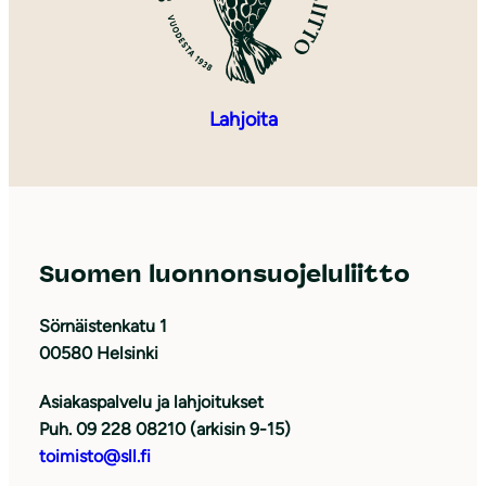
Lahjoita
Suomen luonnonsuojeluliitto
Sörnäistenkatu 1
00580 Helsinki
Asiakaspalvelu ja lahjoitukset
Puh. 09 228 08210 (arkisin 9-15)
toimisto@sll.fi