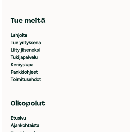
Tue meitä
Lahjoita
Tue yrityksenä
Liity jäseneksi
Tukijapalvelu
Keräyslupa
Pankkiohjeet
Toimitusehdot
Oikopolut
Etusivu
Ajankohtaista