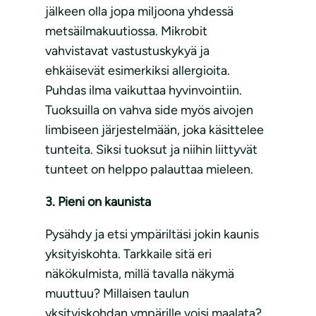
jälkeen olla jopa miljoona yhdessä
metsäilmakuutiossa. Mikrobit
vahvistavat vastustuskykyä ja
ehkäisevät esimerkiksi allergioita.
Puhdas ilma vaikuttaa hyvinvointiin.
Tuoksuilla on vahva side myös aivojen
limbiseen järjestelmään, joka käsittelee
tunteita. Siksi tuoksut ja niihin liittyvät
tunteet on helppo palauttaa mieleen.
3. Pieni on kaunista
Pysähdy ja etsi ympäriltäsi jokin kaunis
yksityiskohta. Tarkkaile sitä eri
näkökulmista, millä tavalla näkymä
muuttuu? Millaisen taulun
yksityiskohdan ympärille voisi maalata?