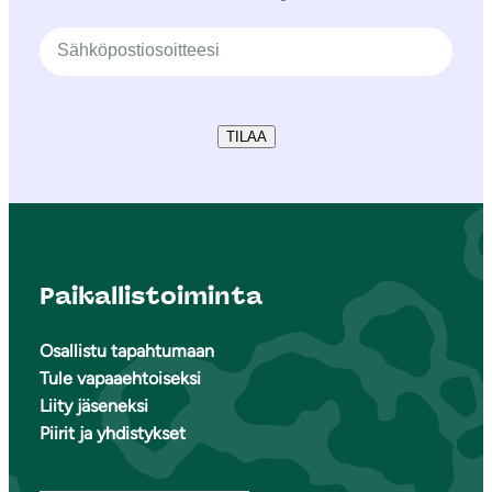
TILAA
Paikallistoiminta
Osallistu tapahtumaan
Tule vapaaehtoiseksi
Liity jäseneksi
Piirit ja yhdistykset