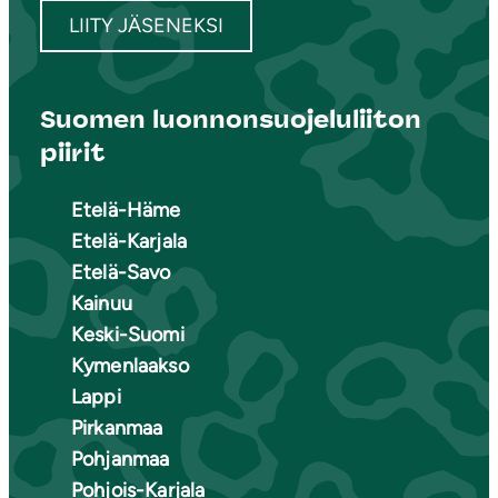
LIITY JÄSENEKSI
Suomen luonnonsuojeluliiton
piirit
Etelä-Häme
Etelä-Karjala
Etelä-Savo
Kainuu
Keski-Suomi
Kymenlaakso
Lappi
Pirkanmaa
Pohjanmaa
Pohjois-Karjala