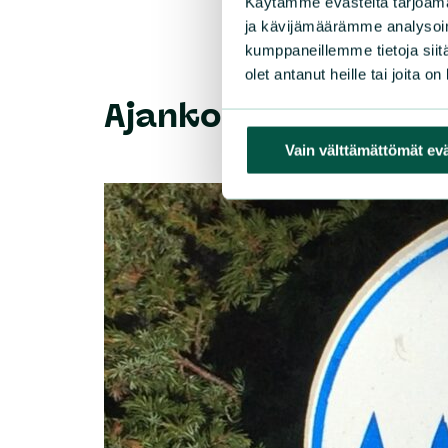
Käytämme evästeitä tarjoama
ja kävijämäärämme analysoim
kumppaneillemme tietoja siitä
olet antanut heille tai joita o
Ajankohtaista
Vain välttämättömät ev