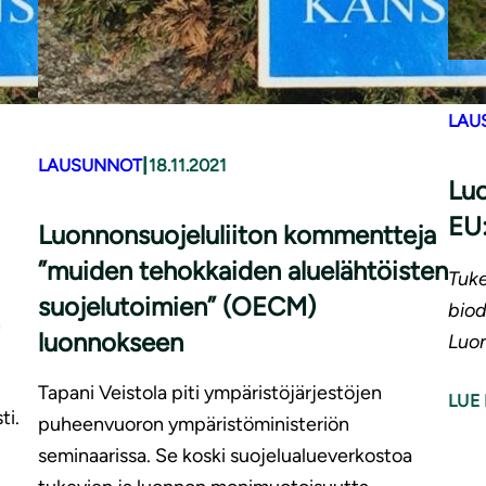
LAU
|
LAUSUNNOT
18.11.2021
Luo
EU:n
Luon­non­suo­je­lu­lii­ton kommentteja
”muiden tehokkaiden aluelähtöisten
Tuke
suo­je­lu­toi­mien” (OECM)
biod
n
luonnokseen
Luon
Tapani Veistola piti ympäristöjärjestöjen
LUE 
ti.
puheenvuoron ympäristöministeriön
seminaarissa. Se koski suojelualueverkostoa