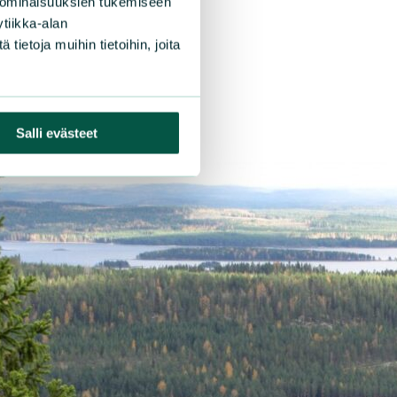
 ominaisuuksien tukemiseen
tiikka-alan
ietoja muihin tietoihin, joita
Salli evästeet