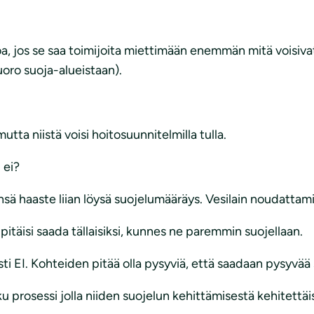
rvoa, jos se saa toimijoita miettimään enemmän mitä voisiv
ro suoja-alueistaan).
mutta niistä voisi hoitosuunnitelmilla tulla.
 ei?
nsä haaste liian löysä suojelumääräys. Vesilain noudattamine
äisi saada tällaisiksi, kunnes ne paremmin suojellaan.
ti EI. Kohteiden pitää olla pysyviä, että saadaan pysyvää
oku prosessi jolla niiden suojelun kehittämisestä kehitett