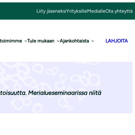
Liity jäseneksi
Yrityksille
Medialle
Ota yhteyttä
 toimimme
Tule mukaan
Ajankohtaista
LAHJOITA
-alueisiin
toisuutta. Merialueseminaarissa niitä