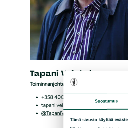
Tapani Veistola
Toiminnanjohtaja
+358 400 615 530
Suostumus
tapani.veistola(a)sll.fi
@TapaniVeistola
Tämä sivusto käyttää eväste