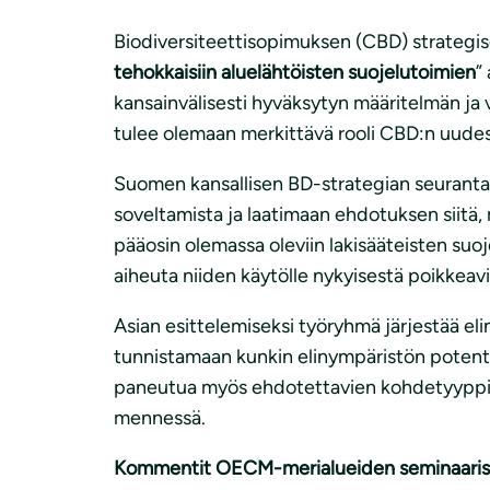
i
Biodiversiteettisopimuksen (CBD) strategise
tehokkaisiin aluelähtöisten suojelutoimien
”
kansainvälisesti hyväksytyn määritelmän ja
tulee olemaan merkittävä rooli CBD:n uudes
Suomen kansallisen BD-strategian seuranta
soveltamista ja laatimaan ehdotuksen siitä, 
pääosin olemassa oleviin lakisääteisten suo
aiheuta niiden käytölle nykyisestä poikkeavia
Asian esittelemiseksi työryhmä järjestää eli
tunnistamaan kunkin elinympäristön potent
paneutua myös ehdotettavien kohdetyyppi
mennessä.
Kommentit OECM-merialueiden seminaaris