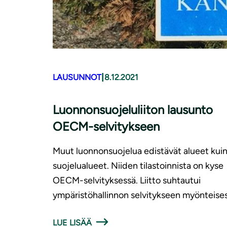
|
LAUSUNNOT
8.12.2021
Luon­non­suo­je­lu­lii­ton lausunto
OECM-selvitykseen
Muut luonnonsuojelua edistävät alueet kui
suojelualueet. Niiden tilastoinnista on kyse
OECM-selvityksessä. Liitto suhtautui
ympäristöhallinnon selvitykseen myönteises
LUE LISÄÄ