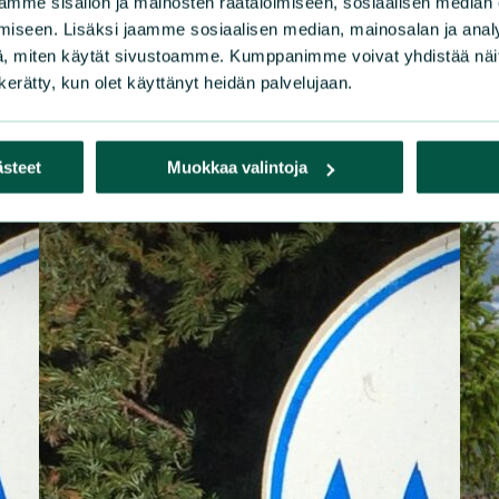
mme sisällön ja mainosten räätälöimiseen, sosiaalisen median
iseen. Lisäksi jaamme sosiaalisen median, mainosalan ja analy
, miten käytät sivustoamme. Kumppanimme voivat yhdistää näitä t
n kerätty, kun olet käyttänyt heidän palvelujaan.
ästeet
Muokkaa valintoja