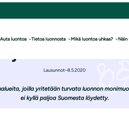
eisiin OECM-alueisiin
Auta luontoa
Tietoa luonnosta
Mikä luontoa uhkaa?
Näin
ja mereisiin OECM
Lausunnot
–
8.5.2020
lueita, joilla yritetään turvata luonnon monimuo
ei kyllä paljoa Suomesta löydetty.