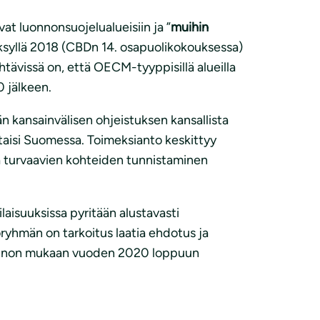
t luonnonsuojelualueisiin ja ”
muihin
yllä 2018 (CBDn 14. osapuolikokouksessa)
tävissä on, että OECM-tyyppisillä alueilla
 jälkeen.
kansainvälisen ohjeistuksen kansallista
attaisi Suomessa. Toimeksianto keskittyy
ta turvaavien kohteiden tunnistaminen
laisuuksissa pyritään alustavasti
yhmän on tarkoitus laatia ehdotus ja
iannon mukaan vuoden 2020 loppuun