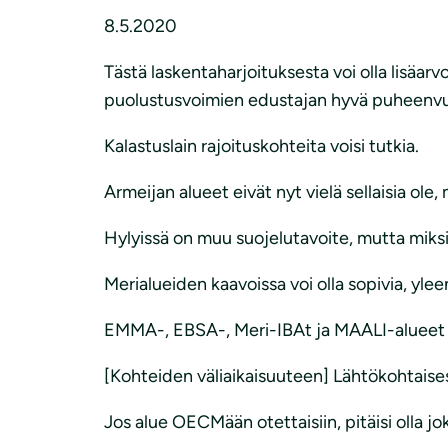
8.5.2020
Tästä laskentaharjoituksesta voi olla lisäa
puolustusvoimien edustajan hyvä puheenvuo
Kalastuslain rajoituskohteita voisi tutkia.
Armeijan alueet eivät nyt vielä sellaisia ole, 
Hylyissä on muu suojelutavoite, mutta miksi
Merialueiden kaavoissa voi olla sopivia, ylee
EMMA-, EBSA-, Meri-IBAt ja MAALI-alueet pit
[Kohteiden väliaikaisuuteen] Lähtökohtaises
Jos alue OECMään otettaisiin, pitäisi olla j