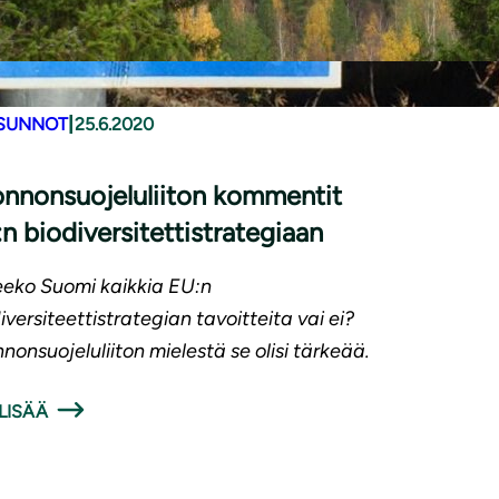
|
SUNNOT
25.6.2020
n­non­suo­je­lu­lii­ton kommentit
 bio­di­ver­si­tet­ti­stra­te­gi­aan
eko Suomi kaikkia EU:n
iversiteettistrategian tavoitteita vai ei?
nonsuojeluliiton mielestä se olisi tärkeää.
LISÄÄ