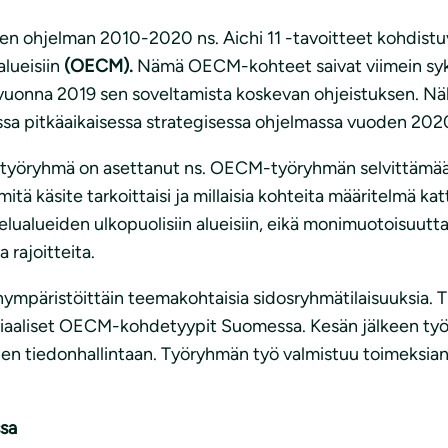
n ohjelman 2010-2020 ns. Aichi 11 -tavoitteet kohdistuva
 alueisiin
(OECM).
Nämä OECM-kohteet saivat viimein syks
 vuonna 2019 sen soveltamista koskevan ohjeistuksen. Näh
sa pitkäaikaisessa strategisessa ohjelmassa vuoden 2020
työryhmä on asettanut ns. OECM-työryhmän selvittämään 
mitä käsite tarkoittaisi ja millaisia kohteita määritelmä k
jelualueiden ulkopuolisiin alueisiin, eikä monimuotoisuut
 rajoitteita.
nympäristöittäin teemakohtaisia sidosryhmätilaisuuksia. Ti
iaaliset OECM-kohdetyypit Suomessa. Kesän jälkeen työr
en tiedonhallintaan. Työryhmän työ valmistuu toimeks
sa