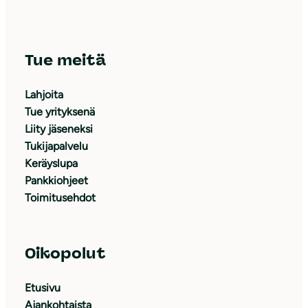
Tue meitä
Lahjoita
Tue yrityksenä
Liity jäseneksi
Tukijapalvelu
Keräyslupa
Pankkiohjeet
Toimitusehdot
Oikopolut
Etusivu
Ajankohtaista