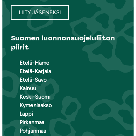
LIITY JÄSENEKSI
Suomen luonnonsuojeluliiton
piirit
Etelä-Häme
Etelä-Karjala
Etelä-Savo
Kainuu
Keski-Suomi
Kymenlaakso
Lappi
Pirkanmaa
Pohjanmaa