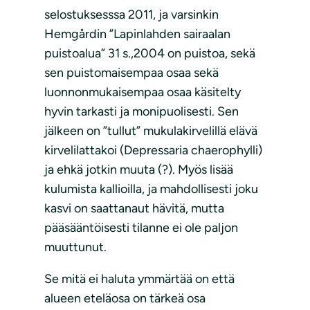
selostuksesssa 2011, ja varsinkin
Hemgårdin ”Lapinlahden sairaalan
puistoalua” 31 s.,2004 on puistoa, sekä
sen puistomaisempaa osaa sekä
luonnonmukaisempaa osaa käsitelty
hyvin tarkasti ja monipuolisesti. Sen
jälkeen on ”tullut” mukulakirvelillä elävä
kirvelilattakoi (Depressaria chaerophylli)
ja ehkä jotkin muuta (?). Myös lisää
kulumista kallioilla, ja mahdollisesti joku
kasvi on saattanaut hävitä, mutta
pääsääntöisesti tilanne ei ole paljon
muuttunut.
Se mitä ei haluta ymmärtää on että
alueen eteläosa on tärkeä osa