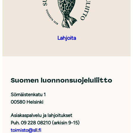
Lahjoita
Suomen luonnonsuojeluliitto
Sörnäistenkatu 1
00580 Helsinki
Asiakaspalvelu ja lahjoitukset
Puh. 09 228 08210 (arkisin 9-15)
toimisto@sll.fi