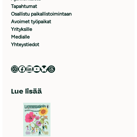
Tapahtumat
Osallistu paikallistoimintaan
Avoimet työpaikat
Yrityksille
Medialle
Yhteystiedot
Luonnonsuojeluliitto Instagramissa
Luonnonsuojeluliitto Facebookissa
Luonnonsuojeluliitto LinkedInissä
Luonnonsuojeluliiton YouTube-kanava
Luonnonsuojeluliitto Blueskyssa
Luonnonsuojeluliitto Threadsissa
Lue lisää