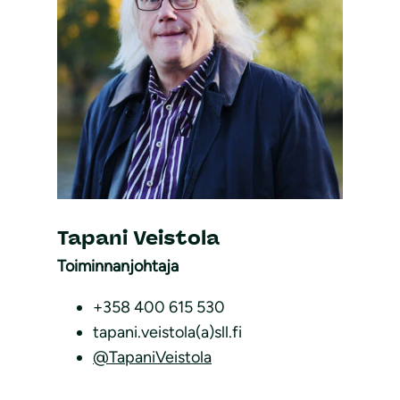
Tapani Veistola
Toiminnanjohtaja
+358 400 615 530
tapani.veistola(a)sll.fi
@TapaniVeistola