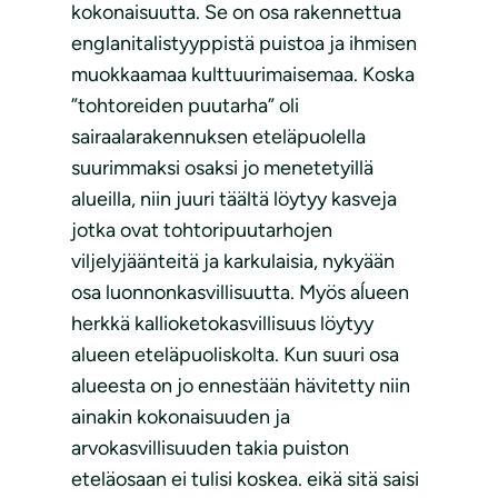
kokonaisuutta. Se on osa rakennettua
englanitalistyyppistä puistoa ja ihmisen
muokkaamaa kulttuurimaisemaa. Koska
”tohtoreiden puutarha” oli
sairaalarakennuksen eteläpuolella
suurimmaksi osaksi jo menetetyillä
alueilla, niin juuri täältä löytyy kasveja
jotka ovat tohtoripuutarhojen
viljelyjäänteitä ja karkulaisia, nykyään
osa luonnonkasvillisuutta. Myös aĺueen
herkkä kallioketokasvillisuus löytyy
alueen eteläpuoliskolta. Kun suuri osa
alueesta on jo ennestään hävitetty niin
ainakin kokonaisuuden ja
arvokasvillisuuden takia puiston
eteläosaan ei tulisi koskea. eikä sitä saisi