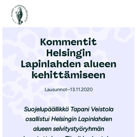
S
i
Etusivu
|
Ajankohtaista
|
Kommentit Helsingin Lapinlahden alueen kehittämiseen
i
r
Kommentit
r
y
Helsingin
s
Lapinlahden alueen
i
kehittämiseen
s
ä
Lausunnot
–
13.11.2020
l
t
Suojelupäällikkö Tapani Veistola
ö
ö
osallistui Helsingin Lapinlahden
n
alueen selvitystyöryhmän