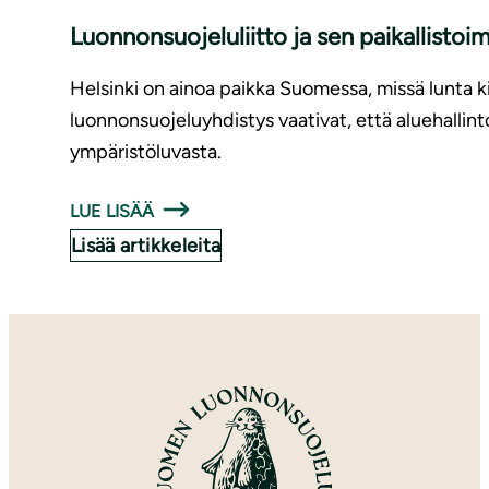
Luon­non­suo­je­lu­liit­to ja sen pai­kal­l
Helsinki on ainoa paikka Suomessa, missä lunta 
luonnonsuojeluyhdistys vaativat, että aluehall
ympäristöluvasta.
LUE LISÄÄ
Lisää artikkeleita