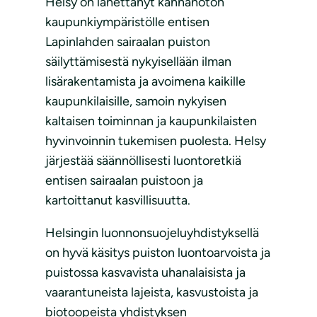
Helsy on lähettänyt kannanoton
kaupunkiympäristölle entisen
Lapinlahden sairaalan puiston
säilyttämisestä nykyisellään ilman
lisärakentamista ja avoimena kaikille
kaupunkilaisille, samoin nykyisen
kaltaisen toiminnan ja kaupunkilaisten
hyvinvoinnin tukemisen puolesta. Helsy
järjestää säännöllisesti luontoretkiä
entisen sairaalan puistoon ja
kartoittanut kasvillisuutta.
Helsingin luonnonsuojeluyhdistyksellä
on hyvä käsitys puiston luontoarvoista ja
puistossa kasvavista uhanalaisista ja
vaarantuneista lajeista, kasvustoista ja
biotoopeista yhdistyksen