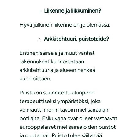
Liikenne ja liikkuminen?
Hyvä julkinen liikenne on jo olemassa.
Arkkitehtuuri, puistotaide?
Entinen sairaala ja muut vanhat
rakennukset kunnostetaan
arkkitehtuuria ja alueen henkeä
kunnioittaen.
Puisto on suunniteltu alunperin
terapeuttiseksi ympäristöksi, joka
voimautti monin tavoin mielisairaalan
potilaita. Esikuvana ovat olleet vastaavat
eurooppalaiset mielisairaaloiden puistot
ja puutarhat. Puisto tulee säilyttää