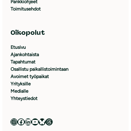
Pankkiohjeet
Toimitusehdot
Oikopolut
Etusivu
Ajankohtaista
Tapahtumat
Osallistu paikallistoimintaan
Avoimet työpaikat
Yrityksille
Medialle
Yhteystiedot
Luonnonsuojeluliitto Instagramissa
Luonnonsuojeluliitto Facebookissa
Luonnonsuojeluliitto LinkedInissä
Luonnonsuojeluliiton YouTube-kanava
Luonnonsuojeluliitto Blueskyssa
Luonnonsuojeluliitto Threadsissa