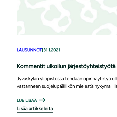
|
LAUSUNNOT
31.1.2021
Kommentit ulkoilun jär­jes­töyh­teis­työ­
Jyväskylän yliopistossa tehdään opinnäytetyö ulk
vastanneen suojelupäällikön mielestä nykymallilla
LUE LISÄÄ
Lisää artikkeleita