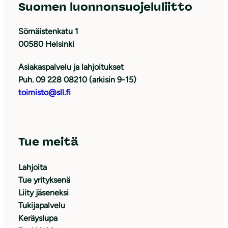
Suomen luonnonsuojeluliitto
Sörnäistenkatu 1
00580 Helsinki
Asiakaspalvelu ja lahjoitukset
Puh. 09 228 08210 (arkisin 9-15)
toimisto@sll.fi
Tue meitä
Lahjoita
Tue yrityksenä
Liity jäseneksi
Tukijapalvelu
Keräyslupa