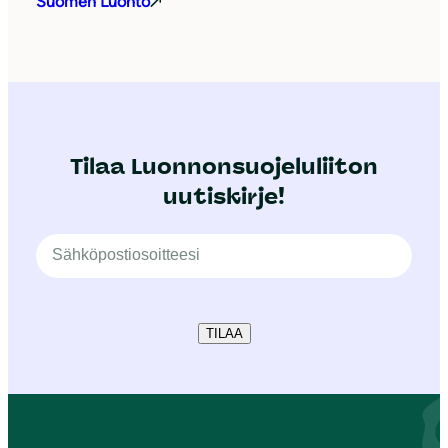
Suomen Luonto
Tilaa Luonnonsuojeluliiton
uutiskirje!
TILAA