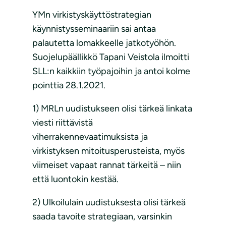
YMn virkistyskäyttöstrategian
käynnistysseminaariin sai antaa
palautetta lomakkeelle jatkotyöhön.
Suojelupäällikkö Tapani Veistola ilmoitti
SLL:n kaikkiin työpajoihin ja antoi kolme
pointtia 28.1.2021.
1) MRLn uudistukseen olisi tärkeä linkata
viesti riittävistä
viherrakennevaatimuksista ja
virkistyksen mitoitusperusteista, myös
viimeiset vapaat rannat tärkeitä – niin
että luontokin kestää.
2) Ulkoilulain uudistuksesta olisi tärkeä
saada tavoite strategiaan, varsinkin