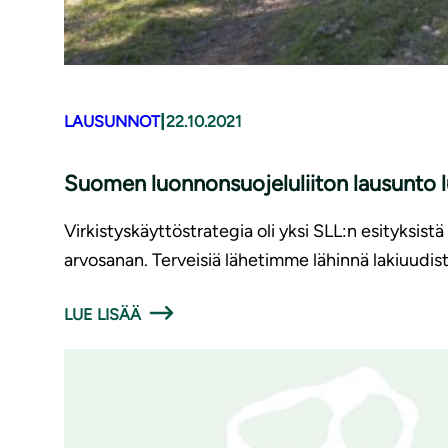
|
LAUSUNNOT
22.10.2021
Suomen luon­non­suo­je­lu­lii­ton lausunto 
Virkistyskäyttöstrategia oli yksi SLL:n esityksist
arvosanan. Terveisiä lähetimme lähinnä lakiuudist
LUE LISÄÄ