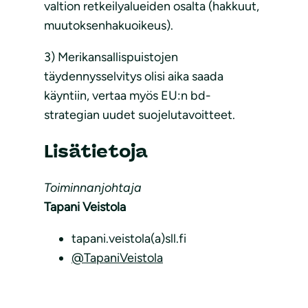
valtion retkeilyalueiden osalta (hakkuut,
muutoksenhakuoikeus).
3) Merikansallispuistojen
täydennysselvitys olisi aika saada
käyntiin, vertaa myös EU:n bd-
strategian uudet suojelutavoitteet.
Lisätietoja
Toiminnanjohtaja
Tapani Veistola
tapani.veistola(a)sll.fi
@TapaniVeistola