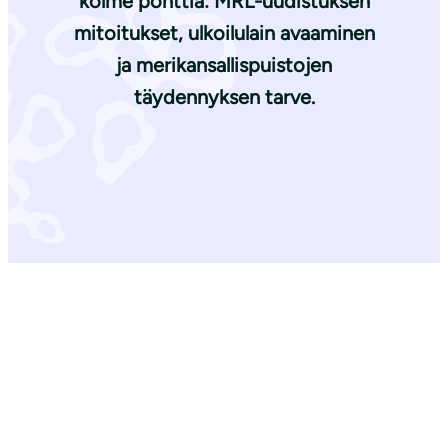
kolme ponttia: MRL-uudistuksen
mitoitukset, ulkoilulain avaaminen
ja merikansallispuistojen
täydennyksen tarve.