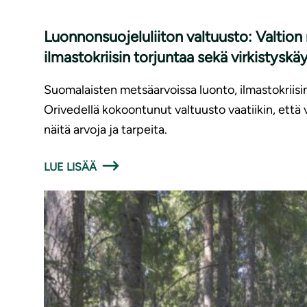
Luon­non­suo­je­lu­lii­ton valtuusto: Va
ilmastokriisin torjuntaa sekä vir­kis­tys­käy
Suomalaisten metsäarvoissa luonto, ilmastokriisi
Orivedellä kokoontunut valtuusto vaatiikin, ett
näitä arvoja ja tarpeita.
LUE LISÄÄ