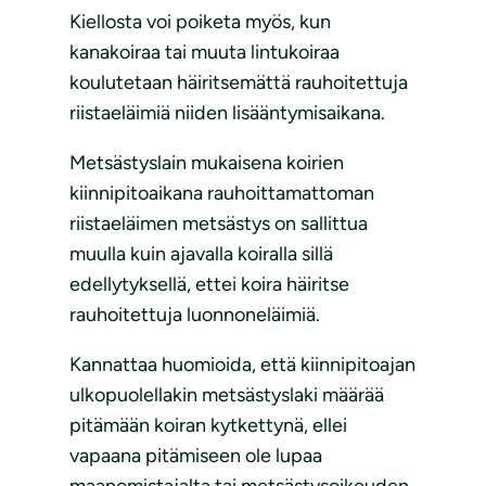
Kiellosta voi poiketa myös, kun
kanakoiraa tai muuta lintukoiraa
koulutetaan häiritsemättä rauhoitettuja
riistaeläimiä niiden lisääntymisaikana.
Metsästyslain mukaisena koirien
kiinnipitoaikana rauhoittamattoman
riistaeläimen metsästys on sallittua
muulla kuin ajavalla koiralla sillä
edellytyksellä, ettei koira häiritse
rauhoitettuja luonnoneläimiä.
Kannattaa huomioida, että kiinnipitoajan
ulkopuolellakin metsästyslaki määrää
pitämään koiran kytkettynä, ellei
vapaana pitämiseen ole lupaa