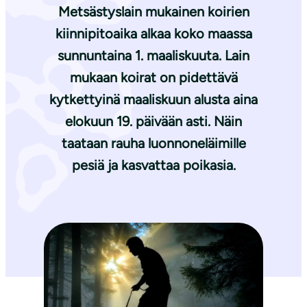
Metsästyslain mukainen koirien
kiinnipitoaika alkaa koko maassa
sunnuntaina 1. maaliskuuta. Lain
mukaan koirat on pidettävä
kytkettyinä maaliskuun alusta aina
elokuun 19. päivään asti. Näin
taataan rauha luonnoneläimille
pesiä ja kasvattaa poikasia.