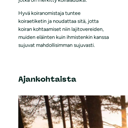
jotka on merkitty koiraladuiksi.
Hyvä koiranomistaja tuntee
koiraetiketin ja noudattaa sitä, jotta
koiran kohtaamiset niin lajitovereiden,
muiden eläinten kuin ihmistenkin kanssa
sujuvat mahdollisimman sujuvasti.
Ajankohtaista