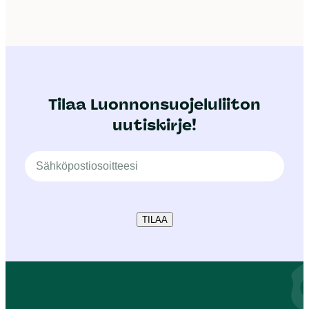
Tilaa Luonnonsuojeluliiton
uutiskirje!
TILAA