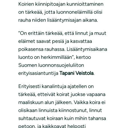
Koirien kiinnipitoajan kunnioittaminen
on tärkeää, jotta luonnoneläimillä olisi
rauha niiden lisääntymisajan aikana.
”On erittäin tärkeää, että linnut ja muut
eläimet saavat pesiä ja kasvattaa
poikasensa rauhassa. Lisääntymisaikana
luonto on herkimmillään”, kertoo
Suomen luonnonsuojeluliiton
erityisasiantuntija
Tapani Veistola
.
Erityisesti kanalintuja ajatellen on
tärkeää, etteivät koirat juokse vapaana
maaliskuun alun jälkeen. Vaikka koira ei
olisikaan linnuista kiinnostunut, linnut
suhtautuvat koiraan kuin mihin tahansa
petoon, ja kaikkoavat helposti