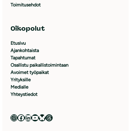
Toimitusehdot
Oikopolut
Etusivu
Ajankohtaista
Tapahtumat
Osallistu paikallistoimintaan
Avoimet työpaikat
Yrityksille
Medialle
Yhteystiedot
Luonnonsuojeluliitto Instagramissa
Luonnonsuojeluliitto Facebookissa
Luonnonsuojeluliitto LinkedInissä
Luonnonsuojeluliiton YouTube-kanava
Luonnonsuojeluliitto Blueskyssa
Luonnonsuojeluliitto Threadsissa