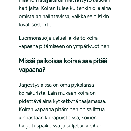
maanomistajalta tai metsästysoikeuden
haltijalta. Koiran tulee kuitenkin olla aina
omistajan hallittavissa, vaikka se olisikin
luvallisesti irti.
Luonnonsuojelualueilla kielto koira
vapaana pitämiseen on ympärivuotinen.
Missä paikoissa koiraa saa pitää
vapaana?
Järjestyslaissa on oma pykälänsä
koirakurista. Lain mukaan koira on
pidettävä aina kytkettynä taajamassa.
Koiran vapaana pitäminen on sallittua
ainoastaan koirapuistoissa, koirien
harjoituspaikoissa ja suljetuilla piha-