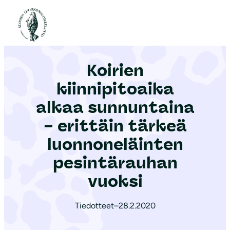
S
i
Etusivu
|
Ajankohtaista
|
Koirien kiinnipitoaika alkaa sunnuntaina – erittäin tärkeä luonnoneläinten pesintärauhan vuoksi
i
r
Koirien
r
y
kiinnipitoaika
s
alkaa sunnuntaina
i
– erittäin tärkeä
s
ä
luonnoneläinten
l
pesintärauhan
t
vuoksi
ö
ö
Tiedotteet
–
28.2.2020
n