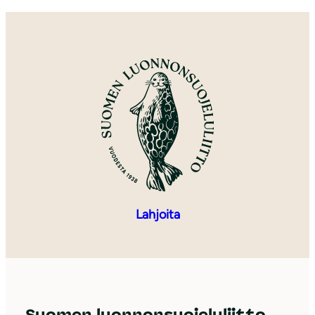
Lahjoita
Suomen luonnonsuojeluliitto