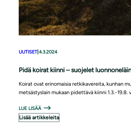
|
UUTISET
4.3.2024
Pidä koirat kiinni – suojelet luonnonelä
Koirat ovat erinomaisia retkikavereita, kunhan 
metsästyslain mukaan pidettävä kiinni 1.3.-19.8. vä
LUE LISÄÄ
Lisää artikkeleita