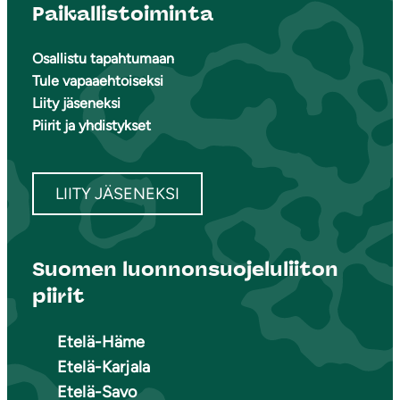
Paikallistoiminta
Osallistu tapahtumaan
Tule vapaaehtoiseksi
Liity jäseneksi
Piirit ja yhdistykset
LIITY JÄSENEKSI
Suomen luonnonsuojeluliiton
piirit
Etelä-Häme
Etelä-Karjala
Etelä-Savo