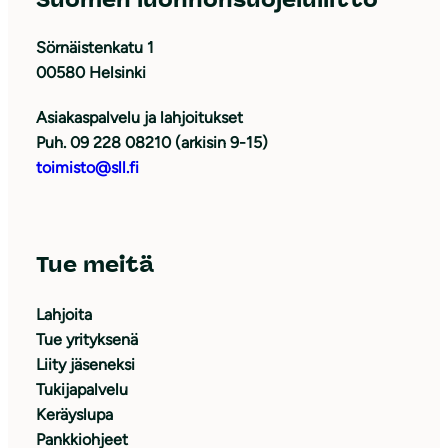
Sörnäistenkatu 1
00580 Helsinki
Asiakaspalvelu ja lahjoitukset
Puh. 09 228 08210 (arkisin 9-15)
toimisto@sll.fi
Tue meitä
Lahjoita
Tue yrityksenä
Liity jäseneksi
Tukijapalvelu
Keräyslupa
Pankkiohjeet