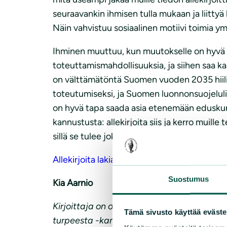
seuraavankin ihmisen tulla mukaan ja liitty
Näin vahvistuu sosiaalinen motiivi toimia ymp
Ihminen muuttuu, kun muutokselle on hyvä sy
toteuttamismahdollisuuksia, ja siihen saa 
on välttämätöntä Suomen vuoden 2035 hiili
toteutumiseksi, ja Suomen luonnonsuojelulii
on hyvä tapa saada asia etenemään eduskun
kannustusta: allekirjoita siis ja kerro muille
sillä se tulee joka tapauksessa.
Allekirjoita lakialoite turpeen energiakäytö
Suostumus
Kia Aarnio
Kirjoittaja on oppikirjailija ja Psykologien i
Tämä sivusto käyttää eväste
turpeesta -kampanjatiedottaja