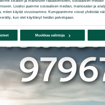
mme sisällön ja mainosten räätälöimiseen, sosiaalisen median
iseen. Lisäksi jaamme sosiaalisen median, mainosalan ja analy
Kia Aarnio
, miten käytät sivustoamme. Kumppanimme voivat yhdistää näitä t
n kerätty, kun olet käyttänyt heidän palvelujaan.
ästeet
Muokkaa valintoja