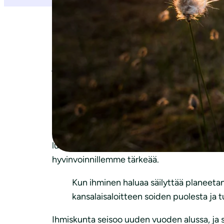
Miten me muutumme? Suomalaisten elämä on t
housuja, kodeissamme on juokseva vesi ja in
jatkuu aina vain parempaan. Ihmiskunnan t
kuninkaita! Ja järven ja metsän ja suon ku
kasvulla on rajat. Planeetalla on rajat.
Ihmismieli haluaa lisää ja enemmän, koska täl
tarjolla, niitä on kannattanut haalia niin p
luonnonresurssien ylikäyttö ympäristöongel
hyvinvoinnillemme tärkeää.
Kun ihminen haluaa säilyttää planeetan 
kansalaisaloitteen soiden puolesta ja 
Ihmiskunta seisoo uuden vuoden alussa, ja s