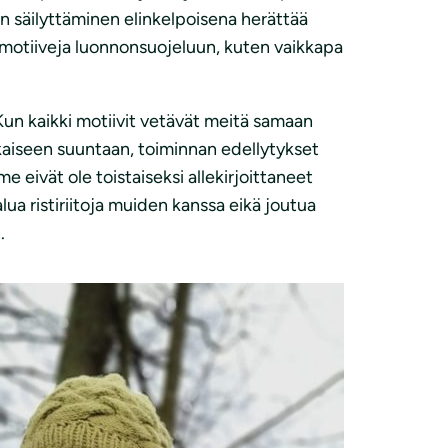
n säilyttäminen elinkelpoisena herättää
siä motiiveja luonnonsuojeluun, kuten vaikkapa
 Kun kaikki motiivit vetävät meitä samaan
kaiseen suuntaan, toiminnan edellytykset
 eivät ole toistaiseksi allekirjoittaneet
alua ristiriitoja muiden kanssa eikä joutua
.