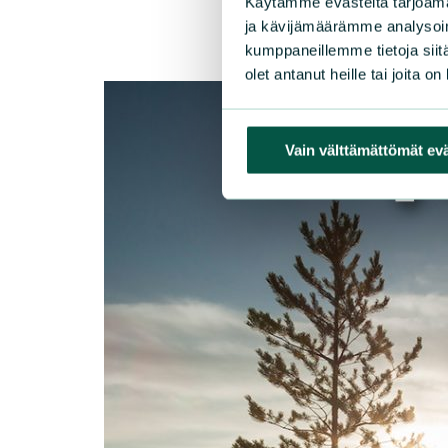
Käytämme evästeitä tarjoama
ja kävijämäärämme analysoim
kumppaneillemme tietoja siitä
olet antanut heille tai joita o
Vain välttämättömät ev