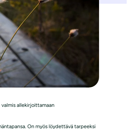
tai 2001. Naiset saavat nykyään käyttää
tkään kollektiivisesti uskoneet, että suunta
ät riemuitsemaan: Olemme kukkulan
 kiinnittämättä huomiota siihen, että
kaa ja muita resursseja on ollut rajallisesti
euttaa kuitenkin ylipaino-ongelmia ja
 siten jäämme vaille jotain
 valmis allekirjoittamaan
elämäntapansa. On myös löydettävä tarpeeksi