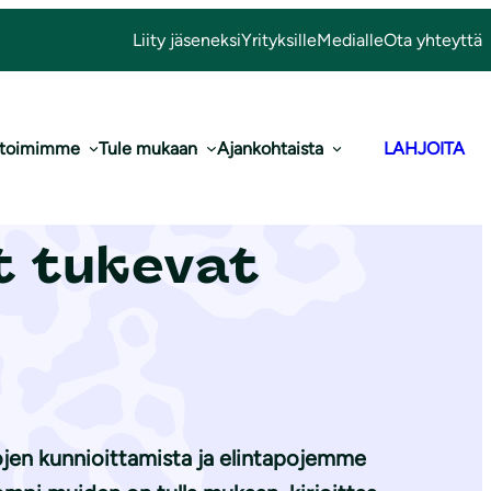
Liity jäseneksi
Yrityksille
Medialle
Ota yhteyttä
 toimimme
Tule mukaan
Ajankohtaista
LAHJOITA
astorintama:
t tukevat
jojen kunnioittamista ja elintapojemme