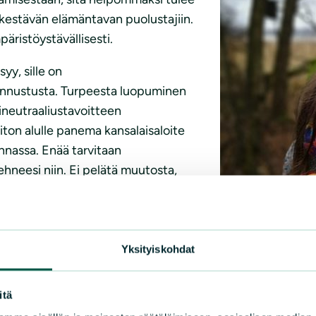
ä kestävän elämäntavan puolustajiin.
äristöystävällisesti.
y, sille on
kannustusta. Turpeesta luopuminen
neutraaliustavoitteen
ton alulle panema kansalaisaloite
nassa. Enää tarvitaan
 tehneesi niin. Ei pelätä muutosta,
n lopettamiseksi!
Yksityiskohdat
lmastorintaman aktiivi ja Irti
itä