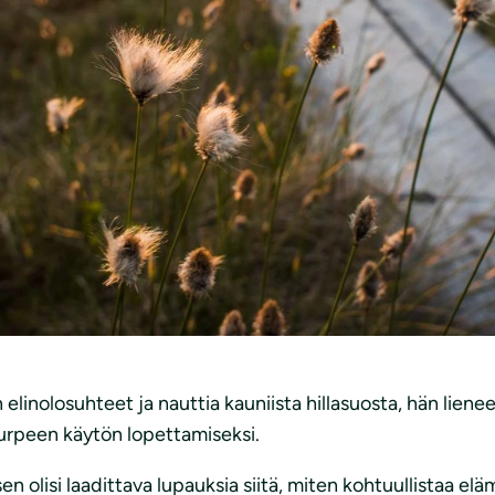
änään erilaista kuin se oli vaikkapa vuosina 1821, 1921 
ternet. Asiat ovat edistyneet ja kehittyneet, ja olemme pi
eknologinen ja taloudellinen voittokulku on saanut meid
ninkaita! Olemme ottaneet luonnosta enemmän ja enemmän
lainen haluaminen on ollut evolutiivisesti järkevää. Kun ruo
aljon kuin mahdollista. Nykyään ruokatarjonnan runsaus aih
mia. Kohtuullistaminen on vaikeaa, koska pelkäämme, että
elinolosuhteet ja nauttia kauniista hillasuosta, hän lienee
turpeen käytön lopettamiseksi.
en olisi laadittava lupauksia siitä, miten kohtuullistaa 