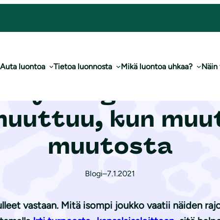
a: Ihminen muuttuu, kun muut tukevat muutosta
Auta luontoa
Tietoa luonnosta
Mikä luontoa uhkaa?
Näin
/ Psykologien ilm
muuttuu, kun muu
muutosta
Blogi
–
7.1.2021
ulleet vastaan. Mitä isompi joukko vaatii näiden ra