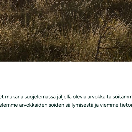
et mukana suojelemassa jäljellä olevia arvokkaita soitam
emme arvokkaiden soiden säilymisestä ja viemme tietoa soi