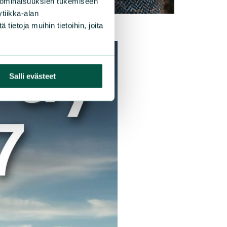
 ominaisuuksien tukemiseen
tiikka-alan
ietoja muihin tietoihin, joita
Salli evästeet