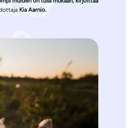
pompi muiden on tulla mukaan, kirjoittaa
edottaja
Kia Aarnio
.