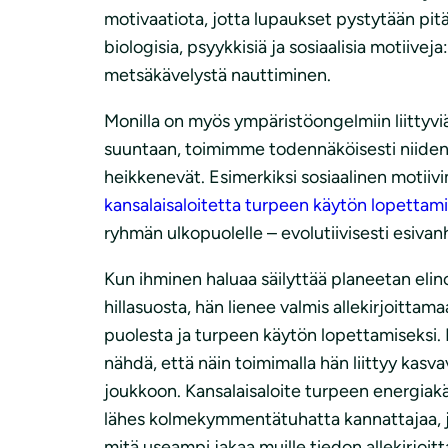
motivaatiota, jotta lupaukset pystytään pit
biologisia, psyykkisiä ja sosiaalisia motiive
metsäkävelystä nauttiminen.
Monilla on myös ympäristöongelmiin liittyviä
suuntaan, toimimme todennäköisesti niiden m
heikkenevät. Esimerkiksi sosiaalinen motiivi
kansalaisaloitetta turpeen käytön lopettami
ryhmän ulkopuolelle – evolutiivisesti esiva
Kun ihminen haluaa säilyttää planeetan elino
hillasuosta, hän lienee valmis allekirjoittam
puolesta ja turpeen käytön lopettamiseksi. 
nähdä, että näin toimimalla hän liittyy kasv
joukkoon. Kansalaisaloite turpeen energiak
lähes kolmekymmentätuhatta kannattajaa, j
mitä useampi jakaa muille tiedon allekirjoi