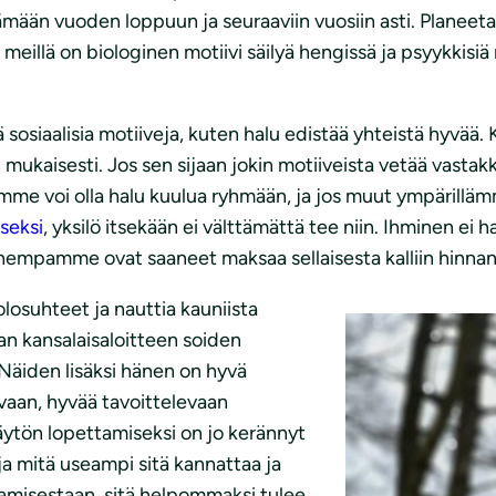
ämään vuoden loppuun ja seuraaviin vuosiin asti. Planeeta
ja: meillä on biologinen motiivi säilyä hengissä ja psyykki
 sosiaalisia motiiveja, kuten halu edistää yhteistä hyvää.
ukaisesti. Jos sen sijaan jokin motiiveista vetää vastak
mme voi olla halu kuulua ryhmään, ja jos muut ympärillämme
seksi
, yksilö itsekään ei välttämättä tee niin. Ihminen ei h
nhempamme ovat saaneet maksaa sellaisesta kalliin hinnan
losuhteet ja nauttia kauniista
aan kansalaisaloitteen soiden
Näiden lisäksi hänen on hyvä
avaan, hyvää tavoittelevaan
äytön lopettamiseksi on jo kerännyt
a mitä useampi sitä kannattaa ja
ttamisestaan, sitä helpommaksi tulee