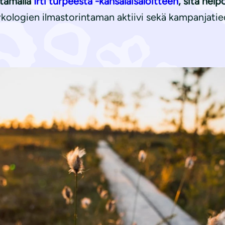
ttamalla
Irti turpeesta -kansalaisaloitteen
, sitä hel
kologien ilmastorintaman aktiivi sekä kampanjati