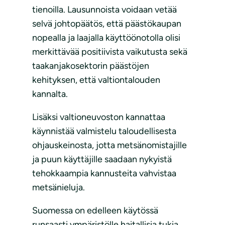
tienoilla. Lausunnoista voidaan vetää
selvä johtopäätös, että päästökaupan
nopealla ja laajalla käyttöönotolla olisi
merkittävää positiivista vaikutusta sekä
taakanjakosektorin päästöjen
kehityksen, että valtiontalouden
kannalta.
Lisäksi valtioneuvoston kannattaa
käynnistää valmistelu taloudellisesta
ohjauskeinosta, jotta metsänomistajille
ja puun käyttäjille saadaan nykyistä
tehokkaampia kannusteita vahvistaa
metsänieluja.
Suomessa on edelleen käytössä
runsaasti ympäristölle haitallisia tukia,