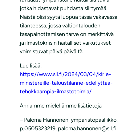
jotka hidastavat puhdasta siirtymää.
Näistä olisi syytä luopua tässä vakavassa
tilanteessa, jossa valtiontalouden
tasapainottamisen tarve on merkittävä
ja ilmastokriisin haitalliset vaikutukset
voimistuvat päivä päivältä.
Lue lisää:
https://www.sll.fi/2024/03/04/kirje-
ministereille-taloustilanne-edellyttaa-
tehokkaampia-ilmastotoimia/
Annamme mielellämme lisätietoja
– Paloma Hannonen, ympäristöpäällikkö.
p.0505323219, paloma.hannonen@sll.fi