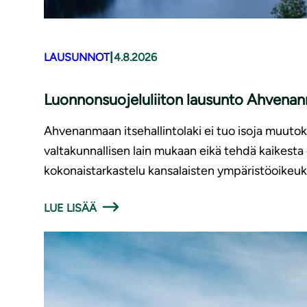
|
LAUSUNNOT
4.8.2026
Luonnonsuojeluliiton lausunto Ahvenanm
Ahvenanmaan itsehallintolaki ei tuo isoja muutoks
valtakunnallisen lain mukaan eikä tehdä kaikest
kokonaistarkastelu kansalaisten ympäristöoikeu
LUE LISÄÄ