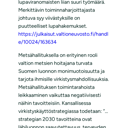
lupaviranomaisten liian suuri työmäärä.
Merkittävin toiminnaharjoittajasta
johtuva syy viivästyksille on
puutteelliset lupahakemukset.
https://julkaisut.valtioneuvosto.fi/handl
e/10024/163634
Metsähallituksella on erityinen rooli
valtion metsien hoitajana turvata
Suomen luonnon monimuotoisuutta ja
tarjota ihmisille virkistysmahdollisuuksia.
Metsähallituksen toimintarahoista
leikkaaminen vaikuttaa negatiivisesti
näihin tavoitteisiin. Kansallisessa
virkistyskäyttöstrategiassa todetaan: “…
strategian 2030 tavoitteina ovat
lähiluonnon saavutettavuus, terveyden