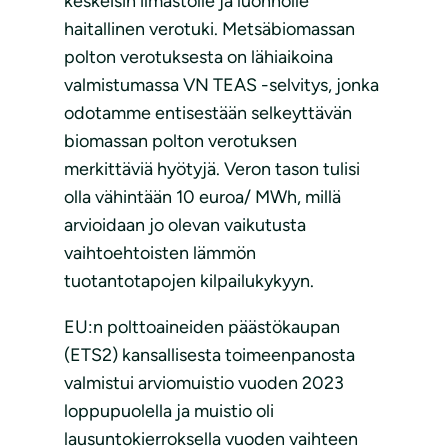
keskeisin ilmastolle ja luonnolle
haitallinen verotuki. Metsäbiomassan
polton verotuksesta on lähiaikoina
valmistumassa VN TEAS -selvitys, jonka
odotamme entisestään selkeyttävän
biomassan polton verotuksen
merkittäviä hyötyjä. Veron tason tulisi
olla vähintään 10 euroa/ MWh, millä
arvioidaan jo olevan vaikutusta
vaihtoehtoisten lämmön
tuotantotapojen kilpailukykyyn.
EU:n polttoaineiden päästökaupan
(ETS2) kansallisesta toimeenpanosta
valmistui arviomuistio vuoden 2023
loppupuolella ja muistio oli
lausuntokierroksella vuoden vaihteen