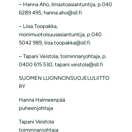
– Hanna Aho, ilmastoasiantuntija, p.040
6289 495, hanna.aho@sll.fi
– Liisa Toopakka,
monimuotoisuusasiantuntija, p.040
5042 989, liisa.toopakka@sll.fi
– Tapani Veistola, toiminnanjohtaja, p.
0400 615 530, tapani.veistola@sll.fi
SUOMEN LUONNONSUOJELULIITTO
RY
Hanna Halmeenpää
puheenjohtaja
Tapani Veistola
toiminnanjohtaja