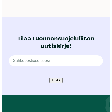
Tilaa Luonnonsuojeluliiton
uutiskirje!
TILAA