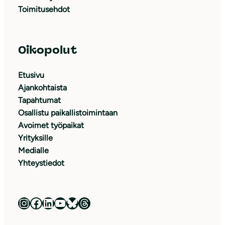
Toimitusehdot
Oikopolut
Etusivu
Ajankohtaista
Tapahtumat
Osallistu paikallistoimintaan
Avoimet työpaikat
Yrityksille
Medialle
Yhteystiedot
Luonnonsuojeluliitto Instagramissa
Luonnonsuojeluliitto Facebookissa
Luonnonsuojeluliitto LinkedInissä
Luonnonsuojeluliiton YouTube-kanava
Luonnonsuojeluliitto Blueskyssa
Luonnonsuojeluliitto Threadsissa