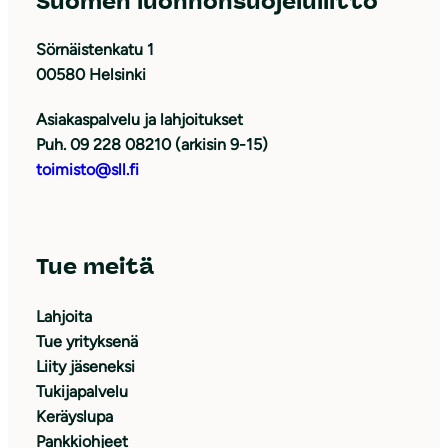
Suomen luonnonsuojeluliitto
Sörnäistenkatu 1
00580 Helsinki
Asiakaspalvelu ja lahjoitukset
Puh. 09 228 08210 (arkisin 9-15)
toimisto@sll.fi
Tue meitä
Lahjoita
Tue yrityksenä
Liity jäseneksi
Tukijapalvelu
Keräyslupa
Pankkiohjeet