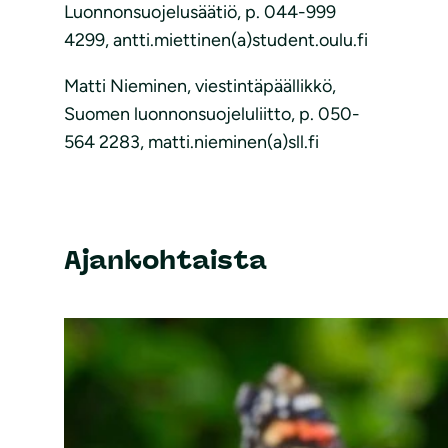
Luonnonsuojelusäätiö, p. 044-999
4299, antti.miettinen(a)student.oulu.fi
Matti Nieminen, viestintäpäällikkö,
Suomen luonnonsuojeluliitto, p. 050-
564 2283, matti.nieminen(a)sll.fi
Ajankohtaista