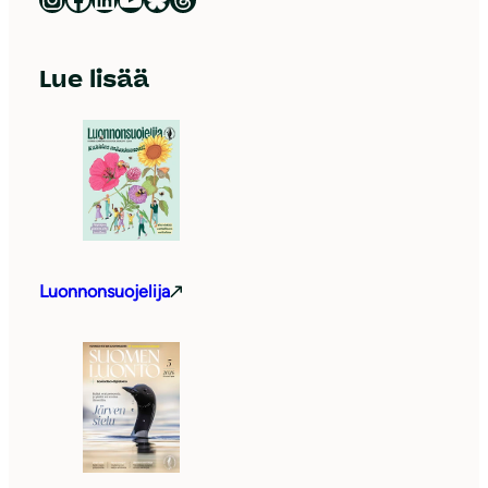
Lue lisää
Luonnonsuojelija