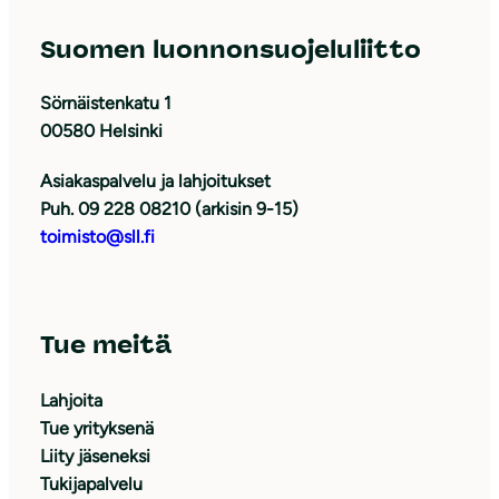
Suomen luonnonsuojeluliitto
Sörnäistenkatu 1
00580 Helsinki
Asiakaspalvelu ja lahjoitukset
Puh. 09 228 08210 (arkisin 9-15)
toimisto@sll.fi
Tue meitä
Lahjoita
Tue yrityksenä
Liity jäseneksi
Tukijapalvelu