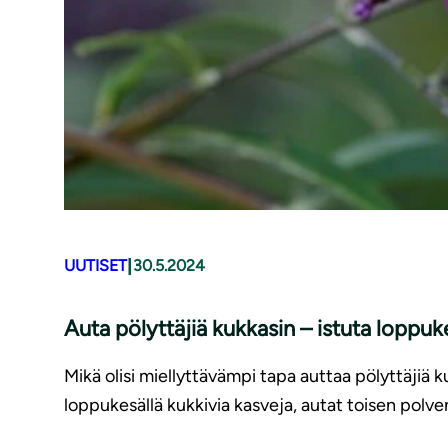
|
UUTISET
30.5.2024
Auta pölyttäjiä kukkasin – istuta lop­pu­ke
Mikä olisi miellyttävämpi tapa auttaa pölyttäjiä k
loppukesällä kukkivia kasveja, autat toisen polve