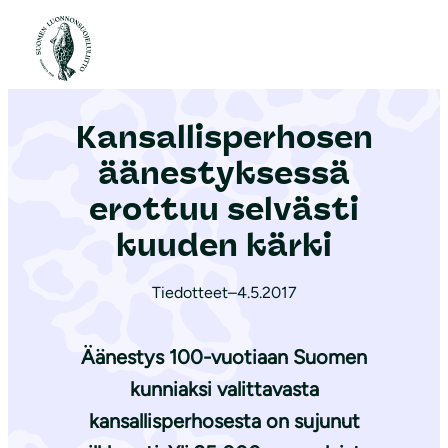
S
i
Etusivu
|
Ajankohtaista
|
Kan­sal­lis­per­ho­sen äänestyksessä erottuu selvästi kuuden kärki
i
r
Kan­sal­lis­per­ho­sen
r
y
äänestyksessä
s
erottuu selvästi
i
kuuden kärki
s
ä
Tiedotteet
–
4.5.2017
l
t
Äänestys 100-vuotiaan Suomen
ö
ö
kunniaksi valittavasta
n
kansallisperhosesta on sujunut