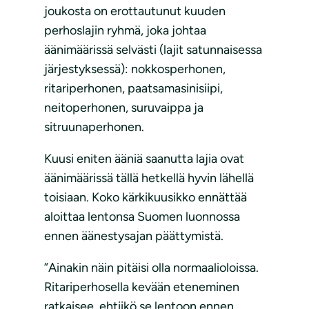
joukosta on erottautunut kuuden
perhoslajin ryhmä, joka johtaa
äänimäärissä selvästi (lajit satunnaisessa
järjestyksessä): nokkosperhonen,
ritariperhonen, paatsamasinisiipi,
neitoperhonen, suruvaippa ja
sitruunaperhonen.
Kuusi eniten ääniä saanutta lajia ovat
äänimäärissä tällä hetkellä hyvin lähellä
toisiaan. Koko kärkikuusikko ennättää
aloittaa lentonsa Suomen luonnossa
ennen äänestysajan päättymistä.
”Ainakin näin pitäisi olla normaalioloissa.
Ritariperhosella kevään eteneminen
ratkaisee, ehtiikö se lentoon ennen