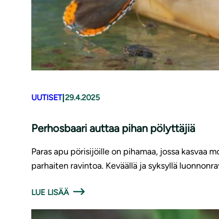
|
UUTISET
29.4.2025
Perhosbaari auttaa pihan pölyttäjiä
Paras apu pörisijöille on pihamaa, jossa kasvaa mo
parhaiten ravintoa. Keväällä ja syksyllä luonnonrav
LUE LISÄÄ