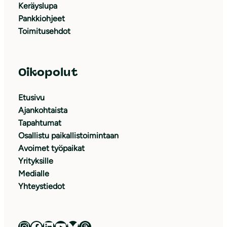
Keräyslupa
Pankkiohjeet
Toimitusehdot
Oikopolut
Etusivu
Ajankohtaista
Tapahtumat
Osallistu paikallistoimintaan
Avoimet työpaikat
Yrityksille
Medialle
Yhteystiedot
Luonnonsuojeluliitto Instagramissa
Luonnonsuojeluliitto Facebookissa
Luonnonsuojeluliitto LinkedInissä
Luonnonsuojeluliiton YouTube-kanava
Luonnonsuojeluliitto Blueskyssa
Luonnonsuojeluliitto Threadsissa