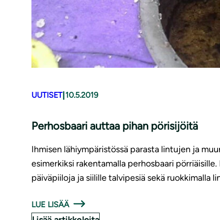
|
UUTISET
10.5.2019
Perhosbaari auttaa pihan pörisijöitä
Ihmisen lähiympäristössä parasta lintujen ja mu
esimerkiksi rakentamalla perhosbaari pörriäisille
päiväpiiloja ja siilille talvipesiä sekä ruokkimalla lin
LUE LISÄÄ
Lisää artikkeleita