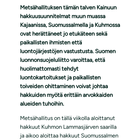
Metsähallituksen tämän talven Kainuun
hakkuusuunnitelmat muun muassa
Kajaanissa, Suomussalmella ja Kuhmossa
ovat herättäneet jo etukäteen sekä
paikallisten ihmisten että
luontojärjestöjen vastustusta. Suomen
luonnonsuojeluliitto varoittaa, että
huolimattomasti tehdyt
luontokartoitukset ja paikallisten
toiveiden ohittaminen voivat johtaa
hakkuiden myötä erittäin arvokkaiden
alueiden tuhoihin.
Metsähallitus on tällä viikolla aloittanut
hakkuut Kuhmon Lammasjärven saarilla
ja aikoo aloittaa hakkuut Suomussalmen