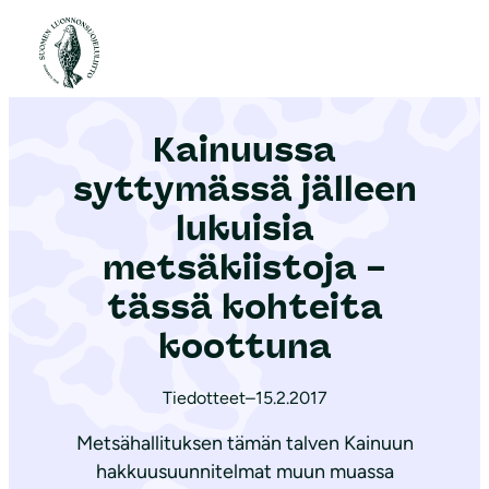
S
i
Etusivu
|
Ajankohtaista
|
Kainuussa syttymässä jälleen lukuisia metsäkiistoja – tässä kohteita koottuna
i
r
Kainuussa
r
y
syttymässä jälleen
s
lukuisia
i
metsäkiistoja –
s
ä
tässä kohteita
l
koottuna
t
ö
Tiedotteet
–
15.2.2017
ö
Metsähallituksen tämän talven Kainuun
n
hakkuusuunnitelmat muun muassa