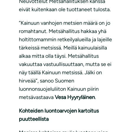
Neuvottelut Metsähallituksen kanssa
eivät kuitenkaan ole tuottaneet tulosta.
”Kainuun vanhojen metsien määrä on jo
romahtanut. Metsähallitus hakkaa yhä
holtittomammin retkeilyalueilla ja lajeille
tärkeissä metsissä. Meillä kainuulaisilla
alkaa mitta olla täysi. Metsähallitus
vakuuttaa vastuullisuuttaan, mutta se ei
näy täällä Kainuun metsissä. Jälki on
hirveää”, sanoo Suomen
luonnonsuojeluliiton Kainuun piirin
metsävastaava
Vesa Hyyryläinen
.
Kohteiden luontoarvojen kartoitus
puutteellista