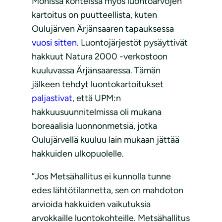
Monissa kohteissa myös luontoarvojen
kartoitus on puutteellista, kuten
Oulujärven Ärjänsaaren tapauksessa
vuosi sitten
. Luontojärjestöt pysäyttivät
hakkuut Natura 2000 -verkostoon
kuuluvassa Ärjänsaaressa. Tämän
jälkeen tehdyt luontokartoitukset
paljastivat
, että UPM:n
hakkuusuunnitelmissa oli mukana
boreaalisia luonnonmetsiä, jotka
Oulujärvellä kuuluu lain mukaan jättää
hakkuiden ulkopuolelle.
”Jos Metsähallitus ei kunnolla tunne
edes lähtötilannetta, sen on mahdoton
arvioida hakkuiden vaikutuksia
arvokkaille luontokohteille. Metsähallitus