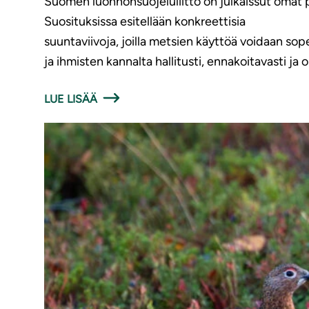
Suomen luonnonsuojeluliitto on julkaissut omat 
Suosituksissa esitellään konkreettisia
suuntaviivoja, joilla metsien käyttöä voidaan so
ja ihmisten kannalta hallitusti, ennakoitavasti ja
LUE LISÄÄ