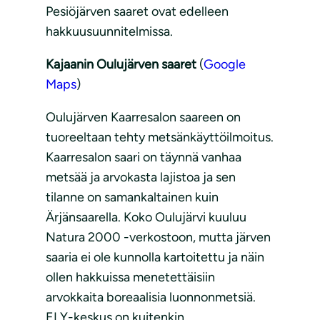
Pesiöjärven saaret ovat edelleen
hakkuusuunnitelmissa.
Kajaanin Oulujärven saaret
(
Google
Maps
)
Oulujärven Kaarresalon saareen on
tuoreeltaan tehty metsänkäyttöilmoitus.
Kaarresalon saari on täynnä vanhaa
metsää ja arvokasta lajistoa ja sen
tilanne on samankaltainen kuin
Ärjänsaarella. Koko Oulujärvi kuuluu
Natura 2000 -verkostoon, mutta järven
saaria ei ole kunnolla kartoitettu ja näin
ollen hakkuissa menetettäisiin
arvokkaita boreaalisia luonnonmetsiä.
ELY-keskus on kuitenkin