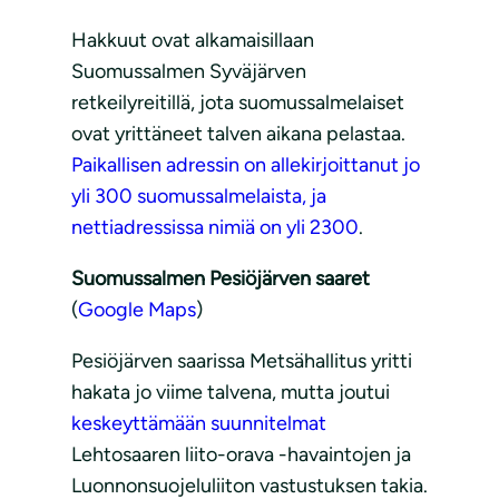
Hakkuut ovat alkamaisillaan
Suomussalmen Syväjärven
retkeilyreitillä, jota suomussalmelaiset
ovat yrittäneet talven aikana pelastaa.
Paikallisen adressin on allekirjoittanut jo
yli 300 suomussalmelaista, ja
nettiadressissa nimiä on yli 2300
.
Suomussalmen Pesiöjärven saaret
(
Google Maps
)
Pesiöjärven saarissa Metsähallitus yritti
hakata jo viime talvena, mutta joutui
keskeyttämään suunnitelmat
Lehtosaaren liito-orava -havaintojen ja
Luonnonsuojeluliiton vastustuksen takia.