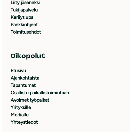
Liity jäseneksi
Tukijapalvelu
Keräyslupa
Pankkiohjeet
Toimitusehdot
Oikopolut
Etusivu
Ajankohtaista
Tapahtumat
Osallistu paikallistoimintaan
Avoimet työpaikat
Yrityksille
Medialle
Yhteystiedot