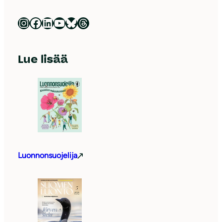
Luonnonsuojeluliitto Instagramissa
Luonnonsuojeluliitto Facebookissa
Luonnonsuojeluliitto LinkedInissä
Luonnonsuojeluliiton YouTube-kanava
Luonnonsuojeluliitto Blueskyssa
Luonnonsuojeluliitto Threadsissa
Lue lisää
Luonnonsuojelija