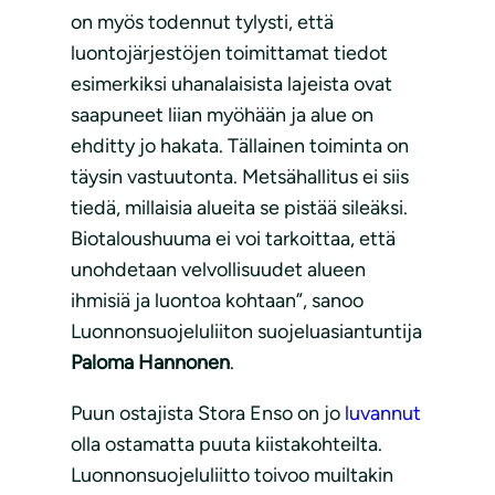
on myös todennut tylysti, että
luontojärjestöjen toimittamat tiedot
esimerkiksi uhanalaisista lajeista ovat
saapuneet liian myöhään ja alue on
ehditty jo hakata. Tällainen toiminta on
täysin vastuutonta. Metsähallitus ei siis
tiedä, millaisia alueita se pistää sileäksi.
Biotaloushuuma ei voi tarkoittaa, että
unohdetaan velvollisuudet alueen
ihmisiä ja luontoa kohtaan”, sanoo
Luonnonsuojeluliiton suojeluasiantuntija
Paloma Hannonen
.
Puun ostajista Stora Enso on jo
luvannut
olla ostamatta puuta kiistakohteilta.
Luonnonsuojeluliitto toivoo muiltakin