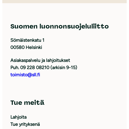
Suomen luonnonsuojeluliitto
Sörnäistenkatu 1
00580 Helsinki
Asiakaspalvelu ja lahjoitukset
Puh. 09 228 08210 (arkisin 9-15)
toimisto@sll.fi
Tue meitä
Lahjoita
Tue yrityksenä