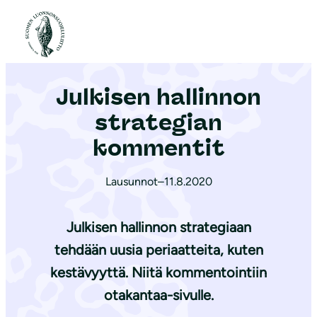
S
i
Etusivu
|
Ajankohtaista
|
Julkisen hallinnon strategian kommentit
i
r
Julkisen hallinnon
r
y
strategian
s
kommentit
i
s
Lausunnot
–
11.8.2020
ä
l
Julkisen hallinnon strategiaan
t
tehdään uusia periaatteita, kuten
ö
kestävyyttä. Niitä kommentointiin
ö
n
otakantaa-sivulle.