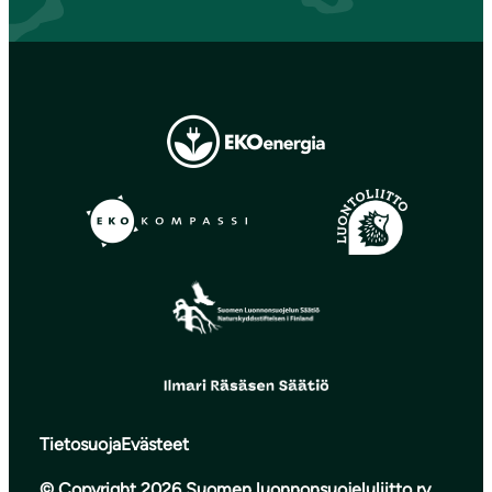
Tietosuoja
Evästeet
© Copyright 2026 Suomen luonnonsuojeluliitto ry