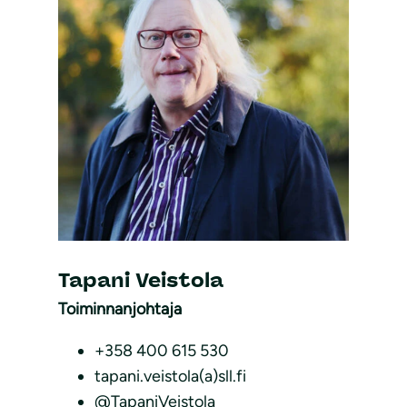
Tapani Veistola
Toiminnanjohtaja
+358 400 615 530
tapani.veistola(a)sll.fi
@TapaniVeistola