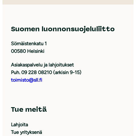
Suomen luonnonsuojeluliitto
Sörnäistenkatu 1
00580 Helsinki
Asiakaspalvelu ja lahjoitukset
Puh. 09 228 08210 (arkisin 9-15)
toimisto@sll.fi
Tue meitä
Lahjoita
Tue yrityksenä