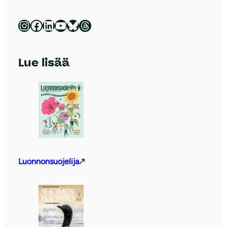
Luonnonsuojeluliitto Instagramissa
Luonnonsuojeluliitto Facebookissa
Luonnonsuojeluliitto LinkedInissä
Luonnonsuojeluliiton YouTube-kanava
Luonnonsuojeluliitto Blueskyssa
Luonnonsuojeluliitto Threadsissa
Lue lisää
Luonnonsuojelija