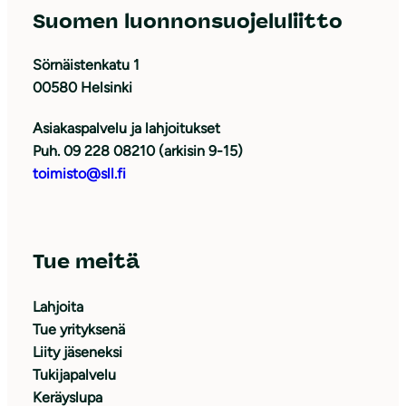
Suomen luonnonsuojeluliitto
Sörnäistenkatu 1
00580 Helsinki
Asiakaspalvelu ja lahjoitukset
Puh. 09 228 08210 (arkisin 9-15)
toimisto@sll.fi
Tue meitä
Lahjoita
Tue yrityksenä
Liity jäseneksi
Tukijapalvelu
Keräyslupa