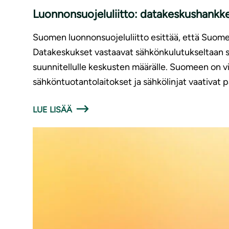
Luonnonsuojeluliitto: datakeskushankke
Suomen luonnonsuojeluliitto esittää, että Suome
Datakeskukset vastaavat sähkönkulutukseltaan suu
suunnitellulle keskusten määrälle. Suomeen on vi
sähköntuotantolaitokset ja sähkölinjat vaativat p
LUE LISÄÄ