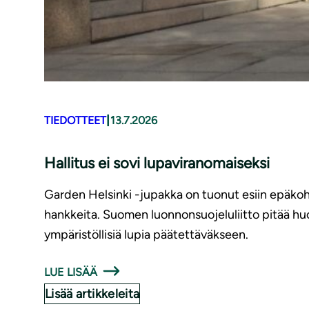
|
TIEDOTTEET
13.7.2026
Hallitus ei sovi lupaviranomaiseksi
Garden Helsinki -jupakka on tuonut esiin epäkohti
hankkeita. Suomen luonnonsuojeluliitto pitää hu
ympäristöllisiä lupia päätettäväkseen.
LUE LISÄÄ
Lisää artikkeleita