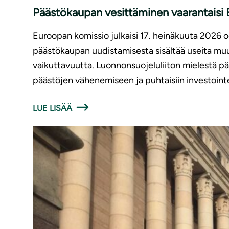
Päästökaupan vesittäminen vaarantaisi E
Euroopan komissio julkaisi 17. heinäkuuta 2026
päästökaupan uudistamisesta sisältää useita muut
vaikuttavuutta. Luonnonsuojeluliiton mielestä p
päästöjen vähenemiseen ja puhtaisiin investointe
LUE LISÄÄ