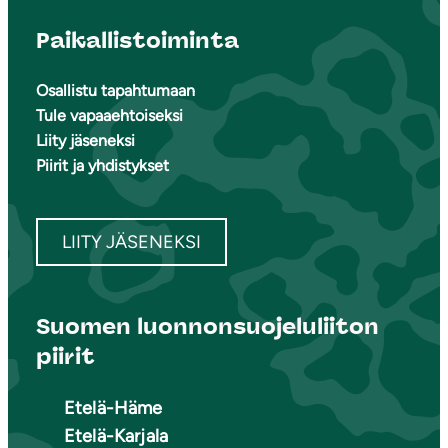
Paikallistoiminta
Osallistu tapahtumaan
Tule vapaaehtoiseksi
Liity jäseneksi
Piirit ja yhdistykset
LIITY JÄSENEKSI
Suomen luonnonsuojeluliiton
piirit
Etelä-Häme
Etelä-Karjala