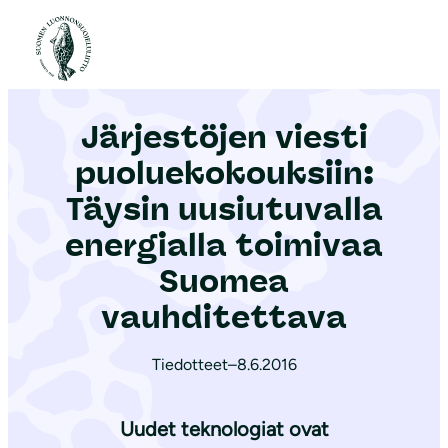
S
i
Etusivu
|
Ajankohtaista
|
Järjestöjen viesti puo­lue­ko­kouk­siin: Täysin uusiutuvalla energialla toimivaa Suomea vauhditettava
i
r
Järjestöjen viesti
r
y
puo­lue­ko­kouk­siin:
s
Täysin uusiutuvalla
i
energialla toimivaa
s
ä
Suomea
l
vauhditettava
t
ö
Tiedotteet
–
8.6.2016
ö
n
Uudet teknologiat ovat