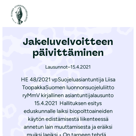
S
i
Etusivu
|
Ajankohtaista
|
Ja­ke­lu­vel­voit­teen päivittäminen
i
r
Ja­ke­lu­vel­voit­teen
r
y
päivittäminen
s
i
Lausunnot
–
15.4.2021
s
HE 48/2021 vpSuojeluasiantuntija Liisa
ä
ToopakkaSuomen luonnonsuojeluliitto
l
ryMmV kirjallinen asiantuntijalausunto
t
15.4.2021 ​ Hallituksen esitys
ö
eduskunnalle laiksi biopolttoaineiden
ö
käytön edistämisestä liikenteessä
n
annetun lain muuttamisesta ja eräiksi
muiksi laeiksi • On tarpeen tehdä…