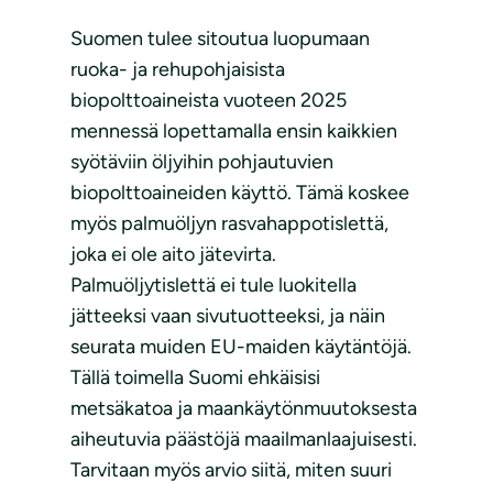
Suomen tulee sitoutua luopumaan
ruoka- ja rehupohjaisista
biopolttoaineista vuoteen 2025
mennessä lopettamalla ensin kaikkien
syötäviin öljyihin pohjautuvien
biopolttoaineiden käyttö. Tämä koskee
myös palmuöljyn rasvahappotislettä,
joka ei ole aito jätevirta.
Palmuöljytislettä ei tule luokitella
jätteeksi vaan sivutuotteeksi, ja näin
seurata muiden EU-maiden käytäntöjä.
Tällä toimella Suomi ehkäisisi
metsäkatoa ja maankäytönmuutoksesta
aiheutuvia päästöjä maailmanlaajuisesti.
Tarvitaan myös arvio siitä, miten suuri