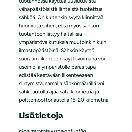
tuotannossa käyttää uusiutuvista
vähäpäästöisistä lähteistä tuotettua
sähköä. On kuitenkin syytä kiinnittää
huomiota siihen, että myös sähkön
tuotantoon liittyy haitallisia
ympäristövaikutuksia muutoinkin kuin
ilmastopäästöinä. Sähkön käyttö
suoraan liikenteen käyttövoimana voi
usein olla ympäristölle paras tapa
edistää kestävään liikenteeseen
siirtymistä, samalla sähkömäärällä voi
sähköautolla ajaa sata kilometriä ja
polttomoottoriautolla 15-20 kilometriä.
Lisätietoja
Monimuotoisuusasiantuntija