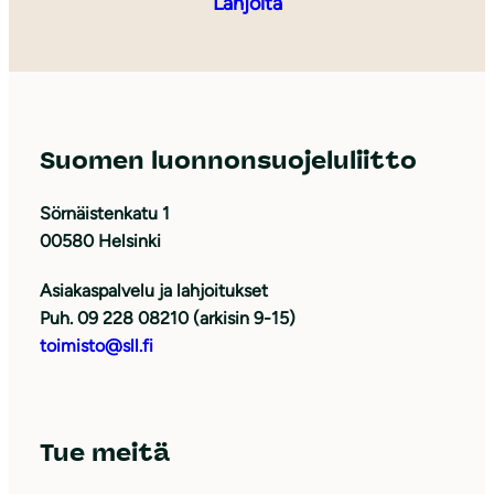
Lahjoita
Suomen luonnonsuojeluliitto
Sörnäistenkatu 1
00580 Helsinki
Asiakaspalvelu ja lahjoitukset
Puh. 09 228 08210 (arkisin 9-15)
toimisto@sll.fi
Tue meitä