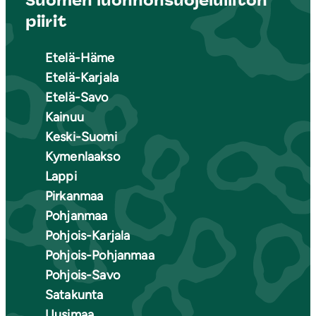
Suomen luonnonsuojeluliiton
piirit
Etelä-Häme
Etelä-Karjala
Etelä-Savo
Kainuu
Keski-Suomi
Kymenlaakso
Lappi
Pirkanmaa
Pohjanmaa
Pohjois-Karjala
Pohjois-Pohjanmaa
Pohjois-Savo
Satakunta
Uusimaa