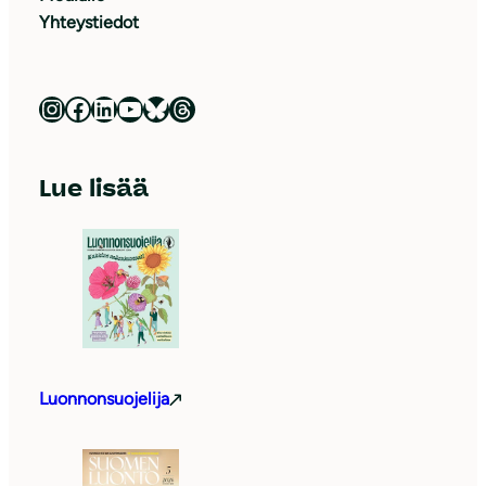
Yhteystiedot
Luonnonsuojeluliitto Instagramissa
Luonnonsuojeluliitto Facebookissa
Luonnonsuojeluliitto LinkedInissä
Luonnonsuojeluliiton YouTube-kanava
Luonnonsuojeluliitto Blueskyssa
Luonnonsuojeluliitto Threadsissa
Lue lisää
Luonnonsuojelija