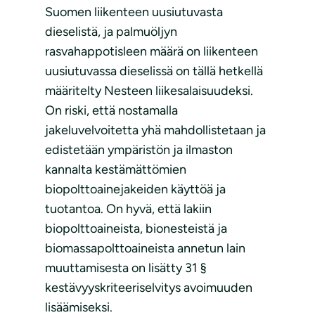
Suomen liikenteen uusiutuvasta
dieselistä, ja palmuöljyn
rasvahappotisleen määrä on liikenteen
uusiutuvassa dieselissä on tällä hetkellä
määritelty Nesteen liikesalaisuudeksi.
On riski, että nostamalla
jakeluvelvoitetta yhä mahdollistetaan ja
edistetään ympäristön ja ilmaston
kannalta kestämättömien
biopolttoainejakeiden käyttöä ja
tuotantoa. On hyvä, että lakiin
biopolttoaineista, bionesteistä ja
biomassapolttoaineista annetun lain
muuttamisesta on lisätty 31 §
kestävyyskriteeriselvitys avoimuuden
lisäämiseksi.