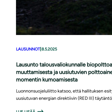
|
LAUSUNNOT
8.5.2025
Lausunto talousvaliokunnalle biopolttoa
muuttamisesta ja uusiutuvien polttoaine
momentin kumoamisesta
Luonnonsuojeluliitto katsoo, että hallituksen esi
uusiutuvan energian direktiivin (RED III) täytä
LUE LISÄÄ