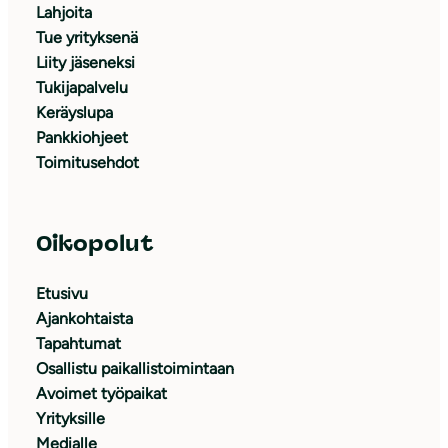
Lahjoita
Tue yrityksenä
Liity jäseneksi
Tukijapalvelu
Keräyslupa
Pankkiohjeet
Toimitusehdot
Oikopolut
Etusivu
Ajankohtaista
Tapahtumat
Osallistu paikallistoimintaan
Avoimet työpaikat
Yrityksille
Medialle