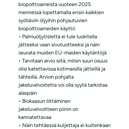
biopolttoaineista vuoteen 2025
mennessä lopettamalla ensin kaikkien
syötäviin öljyihin pohjautuvien
biopolttoaineiden käyttö
• Palmuöljytislettä ei tule luokitella
jätteeksi vaan sivutuotteeksi ja näin
seurata muiden EU-maiden käytäntöjä
• Tarvitaan arvio siitä, miten suuri osuus
olisi katettavissa kotimaisilla jätteillä ja
tähteillä. Arvion pohjalta
jakeluvelvoitetta voi olla syytä tarkistaa
alaspäin
• Biokaasun liittäminen
jakeluvelvoitteen piiriin on
kannatettavaa
• Näin tehtäessä kuljettaja ei kuitenkaan