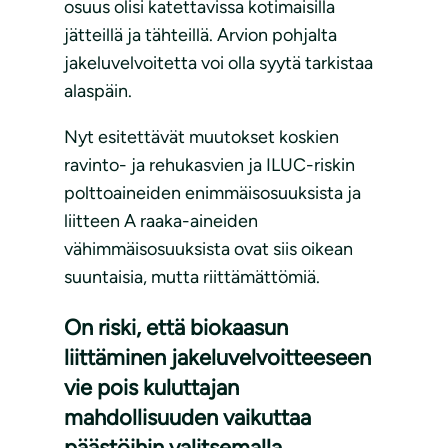
osuus olisi katettavissa kotimaisilla
jätteillä ja tähteillä. Arvion pohjalta
jakeluvelvoitetta voi olla syytä tarkistaa
alaspäin.
Nyt esitettävät muutokset koskien
ravinto- ja rehukasvien ja ILUC-riskin
polttoaineiden enimmäisosuuksista ja
liitteen A raaka-aineiden
vähimmäisosuuksista ovat siis oikean
suuntaisia, mutta riittämättömiä.
On riski, että biokaasun
liittäminen jakeluvelvoitteeseen
vie pois kuluttajan
mahdollisuuden vaikuttaa
päästöihin valitsemalla