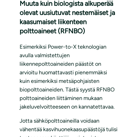
Muuta kuin biologista alkuperää
olevat uusiutuvat nestemäiset ja
kaasumaiset liikenteen
polttoaineet (RFNBO)
Esimerkiksi Power-to-X teknologian
avulla valmistettujen
liikennepolttoaineiden päästöt on
arvioitu huomattavasti pienemmäksi
kuin esimerkiksi metsäpohjaisten
biopolttoaineiden. Tästä syystä RFNBO
polttoaineiden liittäminen mukaan
jakeluvelvoitteeseen on kannatettavaa.
Jotta sähköpolttoaineilla voidaan
vähentää kasvihuonekaasupäästöjä tulisi