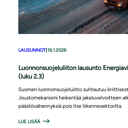
|
LAUSUNNOT
16.1.2026
Luonnonsuojeluliiton lausunto Energiav
(luku 2.3)
Suomen luonnonsuojeluiitto suhtautuu kriittisest
Joustomekanismi heikentää jakeluvelvoitteen alkupe
päästövähennyksiä pois itse liikennesektorilta.
LUE LISÄÄ