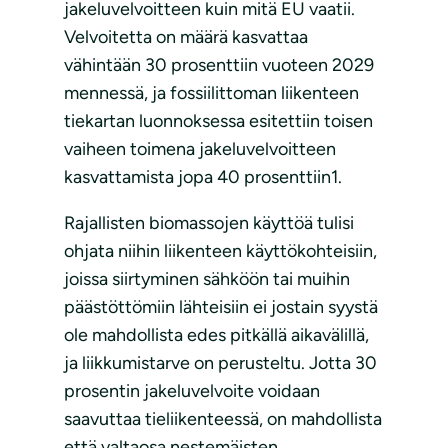
jakeluvelvoitteen kuin mitä EU vaatii.
Velvoitetta on määrä kasvattaa
vähintään 30 prosenttiin vuoteen 2029
mennessä, ja fossiilittoman liikenteen
tiekartan luonnoksessa esitettiin toisen
vaiheen toimena jakeluvelvoitteen
kasvattamista jopa 40 prosenttiin1.
Rajallisten biomassojen käyttöä tulisi
ohjata niihin liikenteen käyttökohteisiin,
joissa siirtyminen sähköön tai muihin
päästöttömiin lähteisiin ei jostain syystä
ole mahdollista edes pitkällä aikavälillä,
ja liikkumistarve on perusteltu. Jotta 30
prosentin jakeluvelvoite voidaan
saavuttaa tieliikenteessä, on mahdollista
että valtaosa nestemäisten