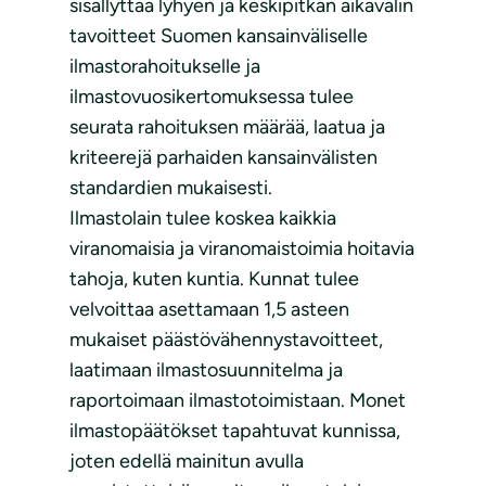
sisällyttää lyhyen ja keskipitkän aikavälin
tavoitteet Suomen kansainväliselle
ilmastorahoitukselle ja
ilmastovuosikertomuksessa tulee
seurata rahoituksen määrää, laatua ja
kriteerejä parhaiden kansainvälisten
standardien mukaisesti.
Ilmastolain tulee koskea kaikkia
viranomaisia ja viranomaistoimia hoitavia
tahoja, kuten kuntia. Kunnat tulee
velvoittaa asettamaan 1,5 asteen
mukaiset päästövähennystavoitteet,
laatimaan ilmastosuunnitelma ja
raportoimaan ilmastotoimistaan. Monet
ilmastopäätökset tapahtuvat kunnissa,
joten edellä mainitun avulla