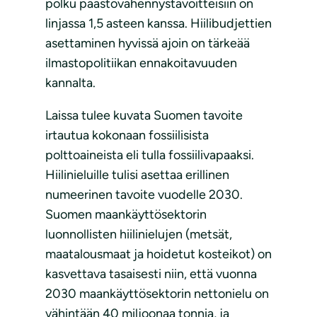
polku päästövähennystavoitteisiin on
linjassa 1,5 asteen kanssa. Hiilibudjettien
asettaminen hyvissä ajoin on tärkeää
ilmastopolitiikan ennakoitavuuden
kannalta.
Laissa tulee kuvata Suomen tavoite
irtautua kokonaan fossiilisista
polttoaineista eli tulla fossiilivapaaksi.
Hiilinieluille tulisi asettaa erillinen
numeerinen tavoite vuodelle 2030.
Suomen maankäyttösektorin
luonnollisten hiilinielujen (metsät,
maatalousmaat ja hoidetut kosteikot) on
kasvettava tasaisesti niin, että vuonna
2030 maankäyttösektorin nettonielu on
vähintään 40 miljoonaa tonnia, ja