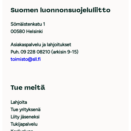
Suomen luonnonsuojeluliitto
Sörnäistenkatu 1
00580 Helsinki
Asiakaspalvelu ja lahjoitukset
Puh. 09 228 08210 (arkisin 9-15)
toimisto@sll.fi
Tue meitä
Lahjoita
Tue yrityksenä
Liity jäseneksi
Tukijapalvelu