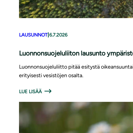
|
LAUSUNNOT
6.7.2026
Luonnonsuojeluliiton lausunto ympäris
Luonnonsuojeluliitto pitää esitystä oikeansuunt
erityisesti vesistöjen osalta.
LUE LISÄÄ