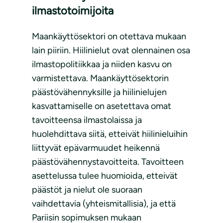
ilmastotoimijoita
Maankäyttösektori on otettava mukaan
lain piiriin. Hiilinielut ovat olennainen osa
ilmastopolitiikkaa ja niiden kasvu on
varmistettava. Maankäyttösektorin
päästövähennyksille ja hiilinielujen
kasvattamiselle on asetettava omat
tavoitteensa ilmastolaissa ja
huolehdittava siitä, etteivät hiilinieluihin
liittyvät epävarmuudet heikennä
päästövähennystavoitteita. Tavoitteen
asettelussa tulee huomioida, etteivät
päästöt ja nielut ole suoraan
vaihdettavia (yhteismitallisia), ja että
Pariisin sopimuksen mukaan