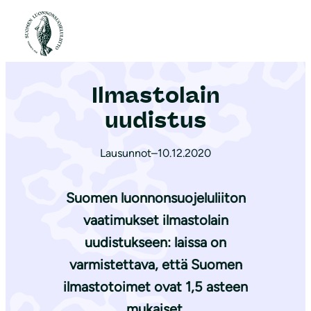
S
i
Etusivu
|
Ajankohtaista
|
Ilmastolain uudistus
i
r
Ilmastolain
r
y
uudistus
s
i
Lausunnot
–
10.12.2020
s
ä
Suomen luonnonsuojeluliiton
l
vaatimukset ilmastolain
t
uudistukseen: laissa on
ö
varmistettava, että Suomen
ö
ilmastotoimet ovat 1,5 asteen
n
mukaiset.