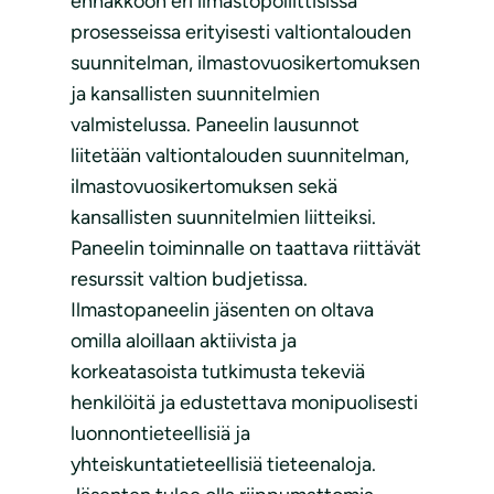
ennakkoon eri ilmastopoliittisissa
prosesseissa erityisesti valtiontalouden
suunnitelman, ilmastovuosikertomuksen
ja kansallisten suunnitelmien
valmistelussa. Paneelin lausunnot
liitetään valtiontalouden suunnitelman,
ilmastovuosikertomuksen sekä
kansallisten suunnitelmien liitteiksi.
Paneelin toiminnalle on taattava riittävät
resurssit valtion budjetissa.
Ilmastopaneelin jäsenten on oltava
omilla aloillaan aktiivista ja
korkeatasoista tutkimusta tekeviä
henkilöitä ja edustettava monipuolisesti
luonnontieteellisiä ja
yhteiskuntatieteellisiä tieteenaloja.