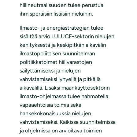
hiilineutraalisuuden tulee perustua
ihmisperäisiin lisäisiin nieluihin.
Ilmasto- ja energiastrategian tulee
sisältää arvio LULUCF-sektorin nielujen
kehityksestä ja keskipitkän aikavälin
ilmastopoliittisen suunnitelman
politiikkatoimet hiilivarastojen
säilyttämiseksi ja nielujen
vahvistamiseksi lyhyellä ja pitkällä
aikavälillä. Lisäksi maankäyttösektorin
ilmasto-ohjelmassa tulee hahmotella
vapaaehtoisia toimia sekä
hankekokonaisuuksia nielujen
vahvistamiseksi. Kaikissa suunnitelmissa
ja ohjelmissa on arvioitava toimien