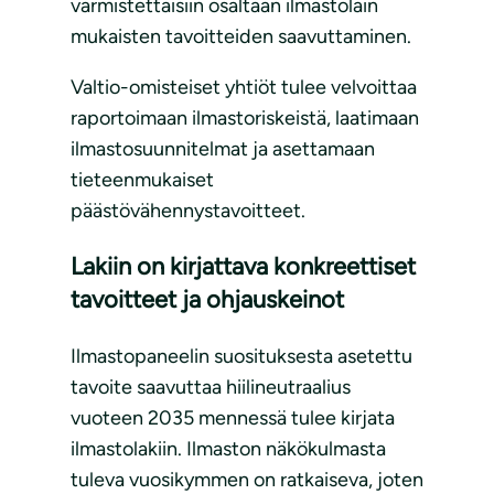
varmistettaisiin osaltaan ilmastolain
mukaisten tavoitteiden saavuttaminen.
Valtio-omisteiset yhtiöt tulee velvoittaa
raportoimaan ilmastoriskeistä, laatimaan
ilmastosuunnitelmat ja asettamaan
tieteenmukaiset
päästövähennystavoitteet.
Lakiin on kirjattava konkreettiset
tavoitteet ja ohjauskeinot
Ilmastopaneelin suosituksesta asetettu
tavoite saavuttaa hiilineutraalius
vuoteen 2035 mennessä tulee kirjata
ilmastolakiin. Ilmaston näkökulmasta
tuleva vuosikymmen on ratkaiseva, joten