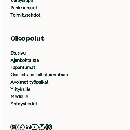
Keräyslupa
Pankkiohjeet
Toimitusehdot
Oikopolut
Etusivu
Ajankohtaista
Tapahtumat
Osallistu paikallistoimintaan
Avoimet työpaikat
Yrityksille
Medialle
Yhteystiedot
Luonnonsuojeluliitto Instagramissa
Luonnonsuojeluliitto Facebookissa
Luonnonsuojeluliitto LinkedInissä
Luonnonsuojeluliiton YouTube-kanava
Luonnonsuojeluliitto Blueskyssa
Luonnonsuojeluliitto Threadsissa