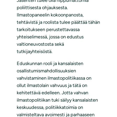
Jäsenten tulee olla riippumattomia
poliittisesta ohjauksesta.
Ilmastopaneelin kokoonpanosta,
tehtävistä ja roolista tulee päättää tähän
tarkoitukseen perustettavassa
yhteiselimessä, jossa on edustus
valtioneuvostosta sekä
tutkijayhteisöstä.
Eduskunnan rooli ja kansalaisten
osallistumismahdollisuuksien
vahvistaminen ilmastopolitiikassa on
ollut ilmastolain vahvuus ja tätä on
kehitettävä edelleen. Jotta vahvan
ilmastopolitiikan tuki säilyy kansalaisten
keskuudessa, politiikkatoimia on
valmisteltava avoimesti ja parhaaseen