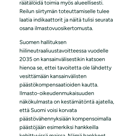
räätälöidä toimia myös alueellisesti.
Reilun siirtymän toteuttamiselle tulee
laatia indikaattorit ja näitä tulisi seurata
osana ilmastovuosikertomusta.
Suomen hallituksen
hiilineutraaliuustavoitteessa vuodelle
2035 on kansainvälisestikin katsoen
hienoa se, ettei tavoitetta ole lähdetty
vesittämään kansainvälisten
päästökompensaatioiden kautta.
Ilmasto-oikeudenmukaisuuden
näkökulmasta on kestämätöntä ajatella,
että Suomi voisi korvata
päästövähennyksiään kompensoimalla
päästöjään esimerkiksi hankkeilla
kehittyvissä maissa. Nämä hankkeet