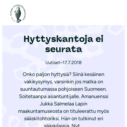
S
i
Etusivu
|
Ajankohtaista
|
Hyttyskantoja ei seurata
i
r
Hyttyskantoja ei
r
y
seurata
s
i
Uutiset
–
17.7.2018
s
Onko paljon hyttysiä? Siinä kesäinen
ä
vakikysymys, varsinkin jos matka on
l
suuntautumassa pohjoiseen Suomeen.
t
Soitetaanpa asiantuntijalle. Amanuenssi
ö
Jukka Salmelaa Lapin
ö
maakuntamuseosta on tituleerattu myös
n
sääskitohtoriksi. Hän on tutkinut eri
sääskilajeja. Nyt…