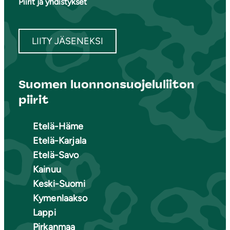
Piirit ja yhdistykset
LIITY JÄSENEKSI
Suomen luonnonsuojeluliiton
piirit
Etelä-Häme
Etelä-Karjala
Etelä-Savo
Kainuu
Keski-Suomi
Kymenlaakso
Lappi
Pirkanmaa