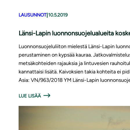
|
LAUSUNNOT
10.5.2019
Länsi-Lapin luon­non­suo­je­lua­luei­ta ko
Luonnonsuojeluliiton mielestä Länsi-Lapin luon
perustaminen on kypsää kauraa. Jatkovalmistelu
metsäkohteiden rajauksia ja lintuvesien rauhoitu
kannattaisi lisätä. Kaivoksien takia kohteita ei p
Asia: VN/963/2018 YM Länsi-Lapin luonnonsuoje
LUE LISÄÄ