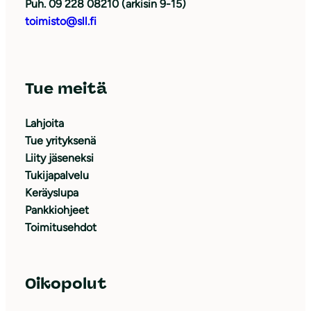
Puh. 09 228 08210 (arkisin 9-15)
toimisto@sll.fi
Tue meitä
Lahjoita
Tue yrityksenä
Liity jäseneksi
Tukijapalvelu
Keräyslupa
Pankkiohjeet
Toimitusehdot
Oikopolut