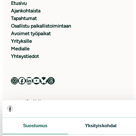
Etusivu
Ajankohtaista
Tapahtumat
Osallistu paikallistoimintaan
Avoimet työpaikat
Yrityksille
Medialle
Yhteystiedot
Luonnonsuojeluliitto Instagramissa
Luonnonsuojeluliitto Facebookissa
Luonnonsuojeluliitto LinkedInissä
Luonnonsuojeluliiton YouTube-kanava
Luonnonsuojeluliitto Blueskyssa
Luonnonsuojeluliitto Threadsissa
Lue lisää
Suostumus
Yksityiskohdat