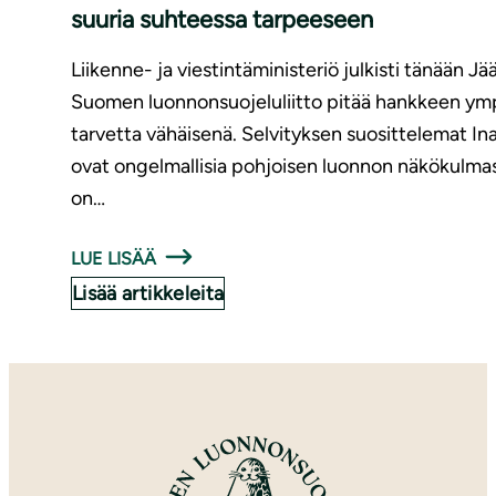
suuria suhteessa tarpeeseen
Liikenne- ja viestintäministeriö julkisti tänään J
Suomen luonnonsuojeluliitto pitää hankkeen ympä
tarvetta vähäisenä. Selvityksen suosittelemat In
ovat ongelmallisia pohjoisen luonnon näkökulma
on…
LUE LISÄÄ
Lisää artikkeleita