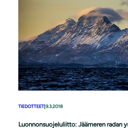
|
TIEDOTTEET
9.3.2018
Luon­non­suo­je­lu­liit­to: Jäämeren radan ym­