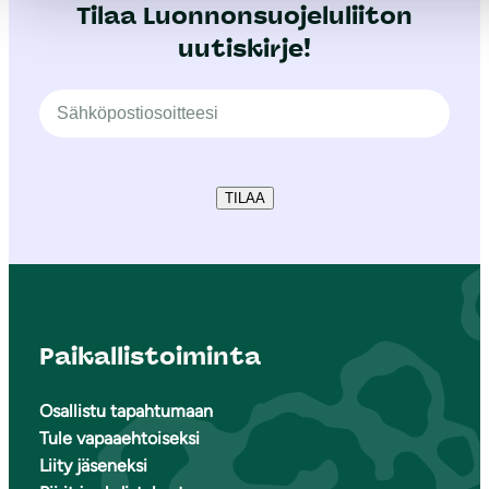
Tilaa Luonnonsuojeluliiton
uutiskirje!
TILAA
Paikallistoiminta
Osallistu tapahtumaan
Tule vapaaehtoiseksi
Liity jäseneksi