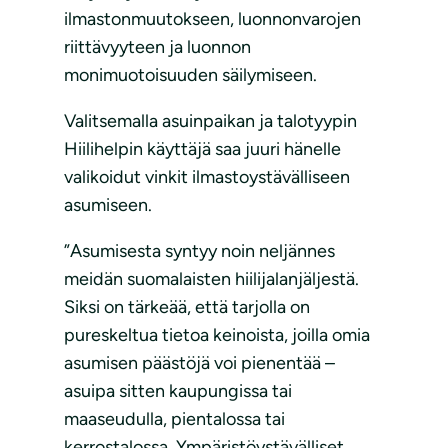
ilmastonmuutokseen, luonnonvarojen
riittävyyteen ja luonnon
monimuotoisuuden säilymiseen.
Valitsemalla asuinpaikan ja talotyypin
Hiilihelpin käyttäjä saa juuri hänelle
valikoidut vinkit ilmastoystävälliseen
asumiseen.
”Asumisesta syntyy noin neljännes
meidän suomalaisten hiilijalanjäljestä.
Siksi on tärkeää, että tarjolla on
pureskeltua tietoa keinoista, joilla omia
asumisen päästöjä voi pienentää –
asuipa sitten kaupungissa tai
maaseudulla, pientalossa tai
kerrostalossa. Ympäristöystävälliset