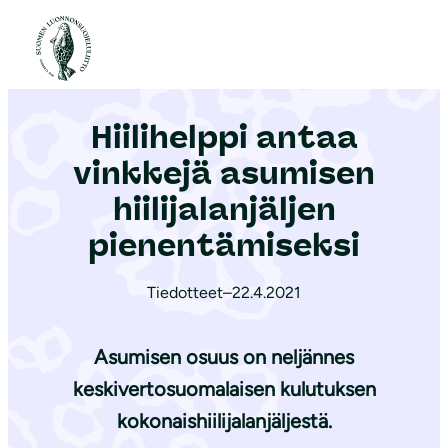
S
i
Etusivu
|
Ajankohtaista
|
Hiilihelppi antaa vinkkejä asumisen hii­li­ja­lan­jäl­jen pienentämiseksi
i
r
Hiilihelppi antaa
r
y
vinkkejä asumisen
s
hii­li­ja­lan­jäl­jen
i
pienentämiseksi
s
ä
Tiedotteet
–
22.4.2021
l
t
Asumisen osuus on neljännes
ö
ö
keskivertosuomalaisen kulutuksen
n
kokonaishiilijalanjäljestä.