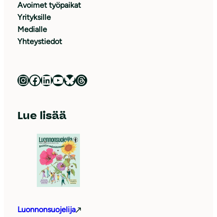
Avoimet työpaikat
Yrityksille
Medialle
Yhteystiedot
Luonnonsuojeluliitto Instagramissa
Luonnonsuojeluliitto Facebookissa
Luonnonsuojeluliitto LinkedInissä
Luonnonsuojeluliiton YouTube-kanava
Luonnonsuojeluliitto Blueskyssa
Luonnonsuojeluliitto Threadsissa
Lue lisää
Luonnonsuojelija