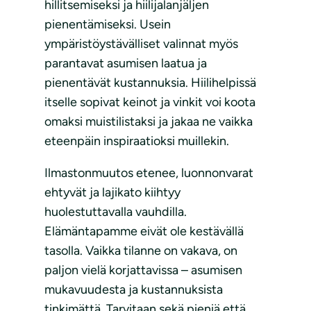
hillitsemiseksi ja hiilijalanjäljen
pienentämiseksi. Usein
ympäristöystävälliset valinnat myös
parantavat asumisen laatua ja
pienentävät kustannuksia. Hiilihelpissä
itselle sopivat keinot ja vinkit voi koota
omaksi muistilistaksi ja jakaa ne vaikka
eteenpäin inspiraatioksi muillekin.
Ilmastonmuutos etenee, luonnonvarat
ehtyvät ja lajikato kiihtyy
huolestuttavalla vauhdilla.
Elämäntapamme eivät ole kestävällä
tasolla. Vaikka tilanne on vakava, on
paljon vielä korjattavissa – asumisen
mukavuudesta ja kustannuksista
tinkimättä. Tarvitaan sekä pieniä että