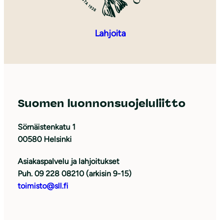
Lahjoita
Suomen luonnonsuojeluliitto
Sörnäistenkatu 1
00580 Helsinki
Asiakaspalvelu ja lahjoitukset
Puh. 09 228 08210 (arkisin 9-15)
toimisto@sll.fi