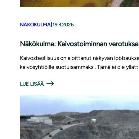
|
NÄKÖKULMA
19.3.2026
Näkökulma: Kaivostoiminnan verotuksen 
Kaivosteollisuus on aloittanut näkyvän lobbauks
kaivosyhtiöille suotuisammaksi. Tämä ei ole yllä
LUE LISÄÄ