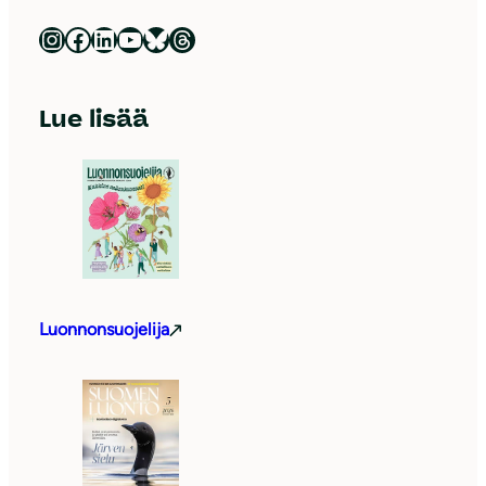
Luonnonsuojeluliitto Instagramissa
Luonnonsuojeluliitto Facebookissa
Luonnonsuojeluliitto LinkedInissä
Luonnonsuojeluliiton YouTube-kanava
Luonnonsuojeluliitto Blueskyssa
Luonnonsuojeluliitto Threadsissa
Lue lisää
Luonnonsuojelija