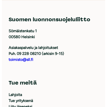
Suomen luonnonsuojeluliitto
Sörnäistenkatu 1
00580 Helsinki
Asiakaspalvelu ja lahjoitukset
Puh. 09 228 08210 (arkisin 9-15)
toimisto@sll.fi
Tue meitä
Lahjoita
Tue yrityksenä
Liity jäseneksi