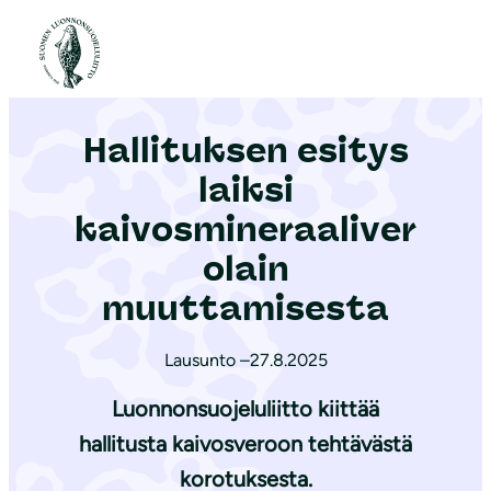
S
i
Etusivu
|
Ajankohtaista
|
Hallituksen esitys laiksi kaivosmineraaliverolain muuttamisesta
i
r
Hallituksen esitys
r
y
laiksi
s
kaivosmineraaliver
i
olain
s
ä
muuttamisesta
l
t
Lausunto –
27.8.2025
ö
Luonnonsuojeluliitto kiittää
ö
hallitusta kaivosveroon tehtävästä
n
korotuksesta.