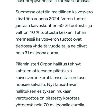
lausuntopyynnöstä ja toteaa seuraavaa.
Suomessa otettiin maltillinen kaivosvero
käyttöön vuonna 2024. Veron tuotot
jaetaan kaivoskuntien 60 % tuotoista ja
valtion 40 % tuotoista kesken. Tähän
mennessä kaivosveron tuotot ovat
tiedossa yhdeltä vuodelta ja ne olivat
noin 31 miljoona euroa.
Pääministeri Orpon hallitus tehnyt
kahteen otteeseen päätöksiä
kaivosveron korottamisesta sen taso
nousee selvästi. Nyt lausuttavan
hallituksen esityksen mukaan
verotuottoa on päätetty korottaa
yhteensä noin 70 miljoonalla eurolla.