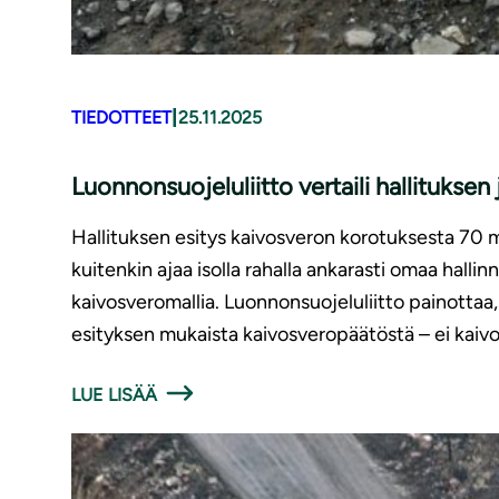
|
TIEDOTTEET
25.11.2025
Luonnonsuojeluliitto vertaili hallituksen
Hallituksen esitys kaivosveron korotuksesta 70 mi
kuitenkin ajaa isolla rahalla ankarasti omaa hall
kaivosveromallia. Luonnonsuojeluliitto painottaa
esityksen mukaista kaivosveropäätöstä – ei kaiv
LUE LISÄÄ