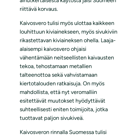
ainutkertaisesta käytöstä jäisi Suomeen
riittävä korvaus.
Kaivosvero tulisi myös ulottaa kaikkeen
louhittuun kiviainekseen, myös sivukiviin
rikastettavan kiviaineksen ohella. Laaja-
alaisempi kaivosvero ohjaisi
vähentämään neitseellisten kaivausten
tekoa, tehostamaan metallien
talteenottoa sekä vahvistamaan
kiertotalouden ratkaisuja. On myös
mahdollista, että nyt veromalliin
esitettävät muutokset hyödyttävät
suhteellisesti eniten toimijoita, jotka
tuottavat paljon sivukiveä.
Kaivosveron rinnalla Suomessa tulisi