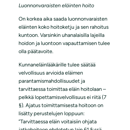
Luonnonvaraisten eläinten hoito
On korkea aika saada luonnonvaraisten
eläinten koko hoitoketju ja sen rahoitus
kuntoon. Varsinkin uhanalaisilla lajeilla
hoidon ja luontoon vapauttamisen tulee
olla päätavoite.
Kunnaneläinlääkärille tulee säätää
velvollisuus arvioida eläimen
parantamismahdollisuudet ja
tarvittaessa toimittaa eläin hoitolaan –
pelkkä lopettamisvelvollisuus ei riitä (7
§). Ajatus toimittamisesta hoitoon on
lisätty perustelujen loppuun:
”Tarvittaessa eläin voitaisiin ohjata
jatkohoitoon ehdotetun lain 61 §:ssä