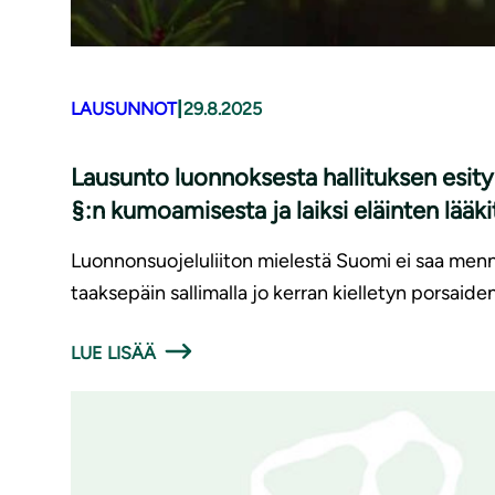
|
LAUSUNNOT
29.8.2025
Lausunto luonnoksesta hallituksen esityk
§:n kumoamisesta ja laiksi eläinten lää
Luonnonsuojeluliiton mielestä Suomi ei saa menn
taaksepäin sallimalla jo kerran kielletyn porsaiden
LUE LISÄÄ