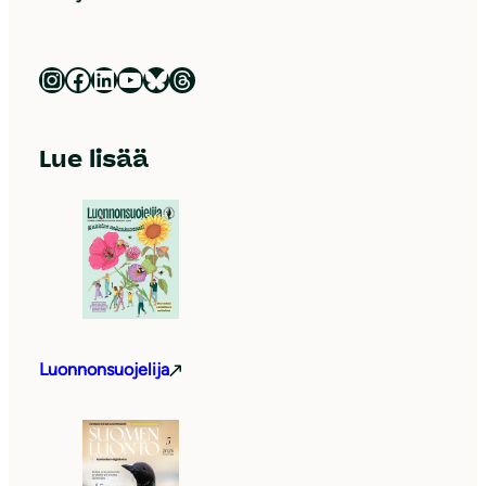
Luonnonsuojeluliitto Instagramissa
Luonnonsuojeluliitto Facebookissa
Luonnonsuojeluliitto LinkedInissä
Luonnonsuojeluliiton YouTube-kanava
Luonnonsuojeluliitto Blueskyssa
Luonnonsuojeluliitto Threadsissa
Lue lisää
Luonnonsuojelija