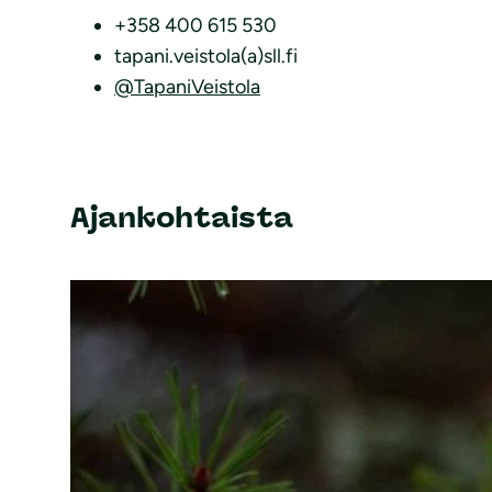
+358 400 615 530
tapani.veistola(a)sll.fi
@TapaniVeistola
Ajankohtaista