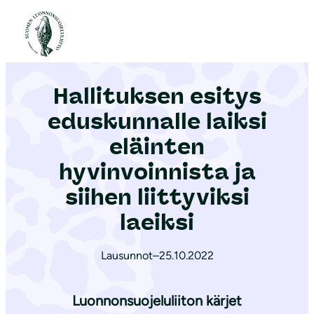
S
i
Etusivu
|
Ajankohtaista
|
Hallituksen esitys eduskunnalle laiksi eläinten hyvinvoinnista ja siihen liittyviksi laeiksi
i
r
Hallituksen esitys
r
y
eduskunnalle laiksi
s
eläinten
i
hyvinvoinnista ja
s
ä
siihen liittyviksi
l
laeiksi
t
ö
Lausunnot
–
25.10.2022
ö
n
Luonnonsuojeluliiton kärjet