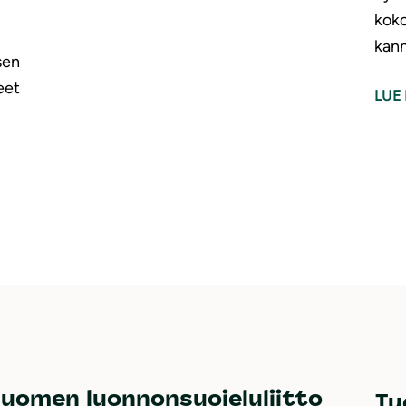
koko
kann
sen
eet
LUE 
uomen luonnonsuojeluliitto
Tu