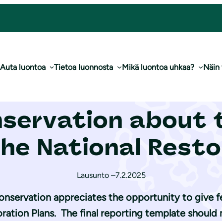
tion about the uniform format for the National Restoration Plans
Auta luontoa
Tietoa luonnosta
Mikä luontoa uhkaa?
Näin
f The Finnish Asso
servation about 
the National Resto
Lausunto –
7.2.2025
onservation appreciates the opportunity to give 
ration Plans. The final reporting template should 