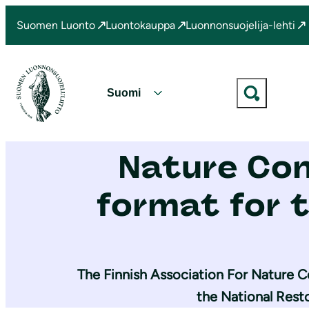
S
Suomen Luonto
Luontokauppa
Luonnonsuojelija-lehti
i
Etusivu
|
Ajankohtaista
|
Feedback of The Finnish Association For Nature Conserva
i
r
r
V
y
Feedback o
a
s
l
i
Nature Con
i
s
t
ä
format for 
s
l
e
t
k
ö
i
ö
The Finnish Association For Nature C
e
n
l
the National Resto