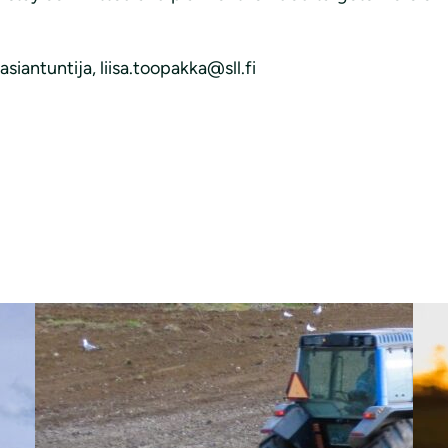
siantuntija, liisa.toopakka@sll.fi