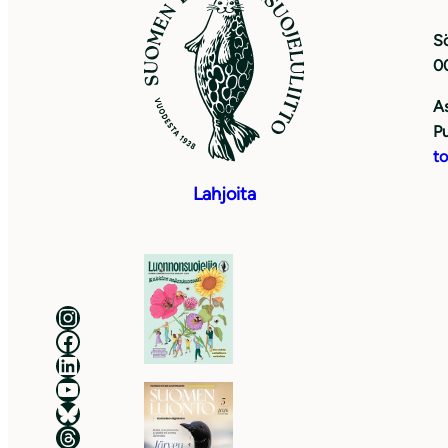
Sö
0
As
Pu
to
Lahjoita
Luonnonsuojeluliitto Instagramissa
Luonnonsuojeluliitto Facebookissa
Luonnonsuojeluliitto LinkedInissä
Luonnonsuojeluliiton YouTube-kanava
Luonnonsuojeluliitto Blueskyssa
Luonnonsuojeluliitto Threadsissa