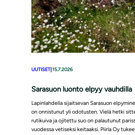
|
UUTISET
15.7.2026
Sarasuon luonto elpyy vauhdilla
Lapinlahdella sijaitsevan Sarasuon elpymin
on onnistunut yli odotusten. Vielä hetki sitt
rutikuiva ja ojitettu suo on palautunut paris
vuodessa vetiseksi keitaaksi. Piirla Oy tukee