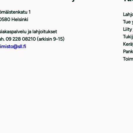
rnäistenkatu 1
Lahj
0580 Helsinki
Tue 
Liity
iakaspalvelu ja lahjoitukset
Tuki
h. 09 228 08210 (arkisin 9-15)
Kerä
imisto@sll.fi
Pank
Toim