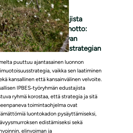
ES-työryhmän edustajista
ostuvan ryhmän kannanotto:
mi tarvitsee vaikuttavan
onnon monimuotoisuusstrategian
elta puuttuu ajantasainen luonnon
muotoisuusstrategia, vaikka sen laatiminen
ekä kansallinen että kansainvälinen velvoite.
allisen IPBES‑työryhmän edustajista
tuva ryhmä korostaa, että strategia ja sitä
meenpaneva toimintaohjelma ovat
tämättömiä luontokadon pysäyttämiseksi,
ävyysmurroksen edistämiseksi sekä
nvoinnin, elinvoiman ja