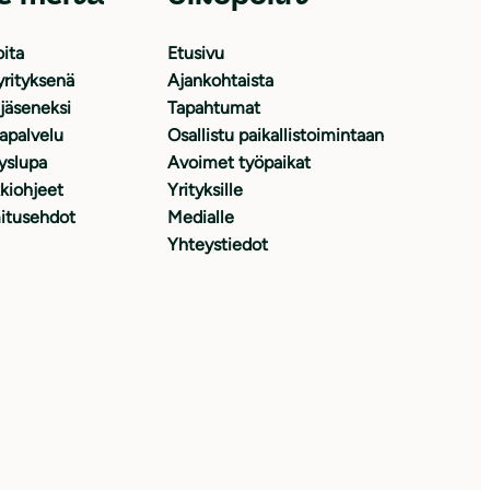
oita
Etusivu
yrityksenä
Ajankohtaista
 jäseneksi
Tapahtumat
japalvelu
Osallistu paikallistoimintaan
yslupa
Avoimet työpaikat
kiohjeet
Yrityksille
itusehdot
Medialle
Yhteystiedot