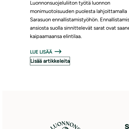
Luonnonsuojeluliiton työtä luonnon
monimuotoisuuden puolesta lahjoittamalla
Sarasuon ennallistamistyöhön. Ennallistami
ansiosta suolla sinnittelevät sarat ovat saan
kaipaamaansa elintilaa.
LUE LISÄÄ
Lisää artikkeleita
S