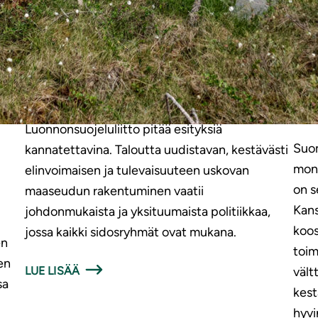
|
LAUSUNNOT
7.4.2026
IPB
ko
Luonnonsuojeluliiton lausunto
Suo
maaseutupoliittisesta selonteosta
lu
Luonnonsuojeluliitto pitää esityksiä
Suom
kannatettavina. Taloutta uudistavan, kestävästi
moni
elinvoimaisen ja tulevaisuuteen uskovan
on s
maaseudun rakentuminen vaatii
Kans
johdonmukaista ja yksituumaista politiikkaa,
koos
jossa kaikki sidosryhmät ovat mukana.
en
toi
en
LUE LISÄÄ
vält
sa
kest
hyvi