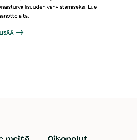
naisturvallisuuden vahvistamiseksi. Lue
anotto alta.
LISÄÄ
e meitä
Oikopolut