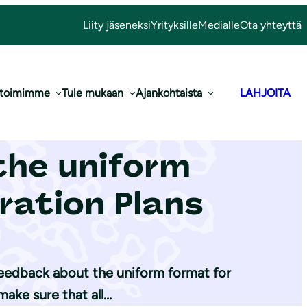
Liity jäseneksi
Yrityksille
Medialle
Ota yhteyttä
 toimimme
Tule mukaan
Ajankohtaista
LAHJOITA
ciation For
the uniform
ration Plans
feedback about the uniform format for
make sure that all…