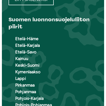
Suomen luonnonsuojeluliiton
piirit
Etelä-Häme
Etelä-Karjala
Etelä-Savo
Kainuu
Keski-Suomi
Kymenlaakso
Lappi
Pirkanmaa
Pohjanmaa
Pohjois-Karjala
Pohjois-Pohjanmaa