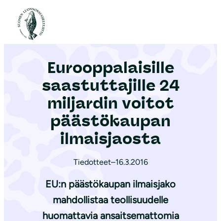
S
i
Etusivu
|
Ajankohtaista
|
Eurooppalaisille saastuttajille 24 miljardin voitot päästökaupan ilmaisjaosta
i
r
Eurooppalaisille
r
y
saastuttajille 24
s
miljardin voitot
i
päästökaupan
s
ä
ilmaisjaosta
l
t
Tiedotteet
–
16.3.2016
ö
EU:n päästökaupan ilmaisjako
ö
mahdollistaa teollisuudelle
n
huomattavia ansaitsemattomia