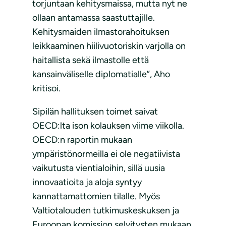
torjuntaan kehitysmaissa, mutta nyt ne
ollaan antamassa saastuttajille.
Kehitysmaiden ilmastorahoituksen
leikkaaminen hiilivuotoriskin varjolla on
haitallista sekä ilmastolle että
kansainväliselle diplomatialle”, Aho
kritisoi.
Sipilän hallituksen toimet saivat
OECD:lta ison kolauksen viime viikolla.
OECD:n raportin mukaan
ympäristönormeilla ei ole negatiivista
vaikutusta vientialoihin, sillä uusia
innovaatioita ja aloja syntyy
kannattamattomien tilalle. Myös
Valtiotalouden tutkimuskeskuksen ja
Euroopan komission selvitysten mukaan