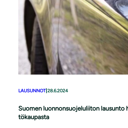
|
LAUSUNNOT
28.6.2024
Suomen luon­non­suo­je­lu­lii­ton lausunto
tö­kau­pas­ta