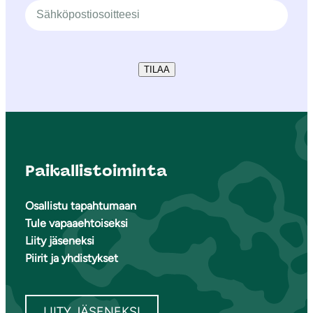
TILAA
Paikallistoiminta
Osallistu tapahtumaan
Tule vapaaehtoiseksi
Liity jäseneksi
Piirit ja yhdistykset
LIITY JÄSENEKSI