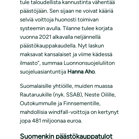
tule taloudellista kannustinta vähentää
päästöjään. Sen sijaan ne voivat kääriä
selviä voittoja huonosti toimivan
systeemin avulla. Tilanne tulee korjata
vuonna 2021 alkavalla neljännellä
päästökauppakaudella. Nyt laskun
maksavat kansalaiset ja viime kädessä
ilmasto”, summaa Luonnonsuojeluliiton
suojeluasiantuntija
Hanna Aho
.
Suomalaisille yhtiöille, muiden muassa
Rautaruukille (nyk. SSAB), Neste Oilille,
Outokummulle ja Finnsementille,
mahdollisia windfall-voittoja on kertynyt
jopa 481 miljoonaa euroa.
Suomenkin päästökauppatulot