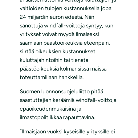
valtioiden tulojen kustannuksella jopa
24 miljardin euron edestä. Niin
sanottuja windfall-voittoja syntyy, kun
yritykset voivat myydä ilmaiseksi
saamiaan päästöoikeuksia eteenpäin,
siirtää oikeuksien kustannukset
kuluttajahintoihin tai tienata
päästöoikeuksia kolmansissa maissa
toteuttamillaan hankkeilla.
Suomen luonnonsuojeluliitto pitää
saastuttajien keräämiä windfall-voittoja
epäoikeudenmukaisina ja
ilmastopolitiikkaa rapauttavina.
”Ilmaisjaon vuoksi kyseisille yrityksille ei