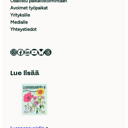
Osallistu paikallistoimintaan
Avoimet työpaikat
Yrityksille
Medialle
Yhteystiedot
Luonnonsuojeluliitto Instagramissa
Luonnonsuojeluliitto Facebookissa
Luonnonsuojeluliitto LinkedInissä
Luonnonsuojeluliiton YouTube-kanava
Luonnonsuojeluliitto Blueskyssa
Luonnonsuojeluliitto Threadsissa
Lue lisää