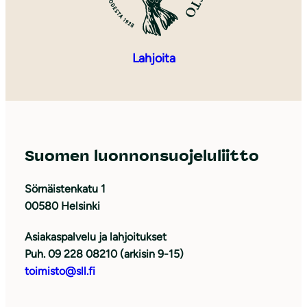
Lahjoita
Suomen luonnonsuojeluliitto
Sörnäistenkatu 1
00580 Helsinki
Asiakaspalvelu ja lahjoitukset
Puh. 09 228 08210 (arkisin 9-15)
toimisto@sll.fi