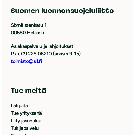
Suomen luonnonsuojeluliitto
Sörnäistenkatu 1
00580 Helsinki
Asiakaspalvelu ja lahjoitukset
Puh. 09 228 08210 (arkisin 9-15)
toimisto@sll.fi
Tue meitä
Lahjoita
Tue yrityksenä
Liity jäseneksi
Tukijapalvelu