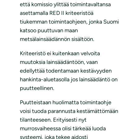
että komissio ylittää toimintavaltansa
asettamalla RED II kriteeristöä
tiukemman toimintaohjeen, jonka Suomi
katsoo puuttuvan maan
metsälainsäädännön sisältöön.
Kriteeristö ei kuitenkaan velvoita
muutoksia lainsäädäntöön, vaan
edellyttää todentamaan kestävyyden
hankinta-aluetasolla jos lainsäädäntö on
puutteellinen.
Puutteistaan huolimatta toimintaohje
voisi tuoda parannusta kestämättömään
tilanteeseen. Erityisesti nyt
murrosvaiheessa olisi tärkeää luoda
systeemi, joka tekee aidosti