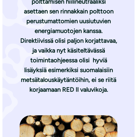
polttamisen hiilineutraaliksi
asettaen sen rinnakkain polttoon
perustumattomien uusiutuvien
energiamuotojen kanssa.
Direktiivissä olisi paljon korjattavaa,
ja vaikka nyt käsiteltävässä
toimintaohjeessa olisi hyviä
lisäyksiä esimerkiksi suomalaisiin
metsätalouskäytäntöihin, ei se riitä
korjaamaan RED II valuvikoja.