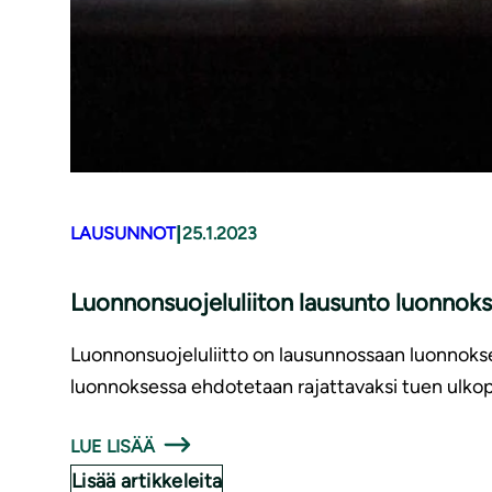
|
LAUSUNNOT
25.1.2023
Luon­non­suo­je­lu­lii­ton lausunto luonnoks
Luonnonsuojeluliitto on lausunnossaan luonnokses
luonnoksessa ehdotetaan rajattavaksi tuen ulkopuol
LUE LISÄÄ
Lisää artikkeleita