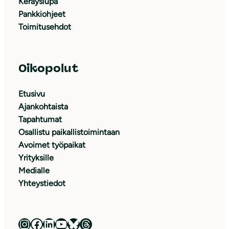
Keräyslupa
Pankkiohjeet
Toimitusehdot
Oikopolut
Etusivu
Ajankohtaista
Tapahtumat
Osallistu paikallistoimintaan
Avoimet työpaikat
Yrityksille
Medialle
Yhteystiedot
Luonnonsuojeluliitto Instagramissa
Luonnonsuojeluliitto Facebookissa
Luonnonsuojeluliitto LinkedInissä
Luonnonsuojeluliiton YouTube-kanava
Luonnonsuojeluliitto Blueskyssa
Luonnonsuojeluliitto Threadsissa