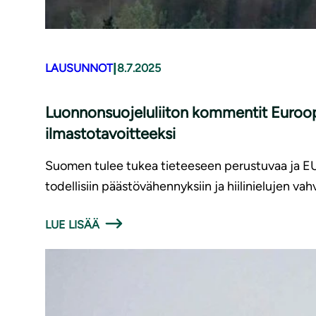
|
LAUSUNNOT
8.7.2025
Luonnonsuojeluliiton kommentit Euro
ilmastotavoitteeksi
Suomen tulee tukea tieteeseen perustuvaa ja EU:n 
todellisiin päästövähennyksiin ja hiilinielujen va
LUE LISÄÄ