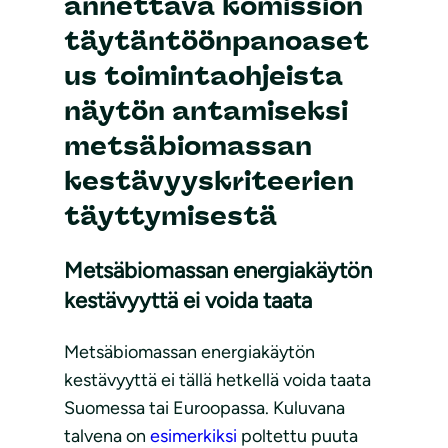
annettava komission
täytäntöönpanoaset
us toimintaohjeista
näytön antamiseksi
metsäbiomassan
kestävyyskriteerien
täyttymisestä
Metsäbiomassan energiakäytön
kestävyyttä ei voida taata
Metsäbiomassan energiakäytön
kestävyyttä ei tällä hetkellä voida taata
Suomessa tai Euroopassa. Kuluvana
talvena on
esimerkiksi
poltettu puuta