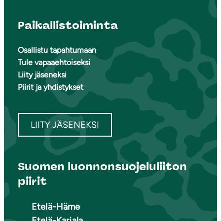
Paikallistoiminta
Osallistu tapahtumaan
Tule vapaaehtoiseksi
Liity jäseneksi
Piirit ja yhdistykset
LIITY JÄSENEKSI
Suomen luonnonsuojeluliiton
piirit
Etelä-Häme
Etelä-Karjala