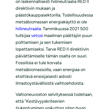
on laskennallisesti hiilineutraalia RED II
direktiivin mukaan ja
päästökauppasektorilla. Todellisuudessa
metsäbiomassan energiakäyttö ei ole
hiilineutraalia
. Tammikuussa 2021 500
tutkijaa
vetosi
maailman päättäjiin puun
polttamisen ja sen tukemisen
lopettamiseksi. Tarve RED II direktiivin
päivättämiselle tämän osalta on suuri.
Fossiilisia ei tule korvata
metsäbiomassoilla, vaan energiaa on
etsittävä ensisijaisesti aidosti
ilmastoystävällisistä vaihtoehdoista.
Valtioneuvoston selvityksessä todetaan,
että ”
Kestävyyskriteerien
tiukentuminen vaikuttaa siten hyvin