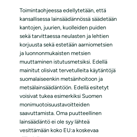
Toimintaohjeessa edellytetään, että
kansallisessa lainsäädännössä säädetään
kantojen, juurien, kuolleiden puiden
sekä tarvittaessa neulasten ja lehtien
korjuusta sekä estetään aarniometsien
ja luonnonmukaisten metsien
muuttaminen istutusmetsiksi. Edellä
mainitut olisivat tervetulleita käytäntöjä
suomalaiseenkin metsänhoitoon ja
metsälainsäädäntöön. Edellä esitetyt
voisivat tukea esimerkiksi Suomen
monimuotoisuustavoitteiden
saavuttamista. Oma puutteellinen
lainsäädäntö ei ole syy lähteä
vesittämään koko EU:a koskevaa