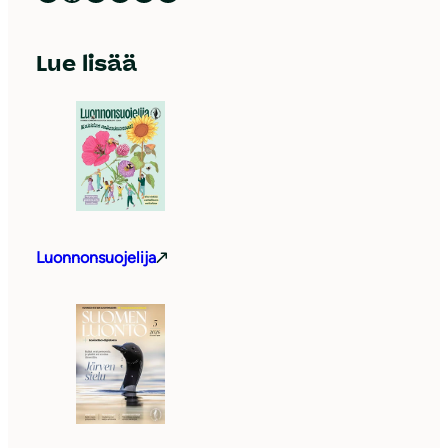
Lue lisää
Luonnonsuojelija