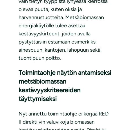
vain tietyn tyyppistä lyhyessä kierrossa
olevaa puuta, kuten oksia ja
harvennustuotteita. Metsäbiomassan
energiakäytölle tulee asettaa
kestävyyskirteerit, joiden avulla
pystyttäisiin estämään esimerkiksi
ainespuun, kantojen, lahopuun sekä
tuontipuun poltto.
Toimintaohje näytön antamiseksi
metsäbiomassan
kestävyyskriteereiden
täyttymiseksi
Nyt annettu toimintaohje ei korjaa RED
II direktiivin valuvikoja biomassan
kestävyyskriteereiden osalta. Direktiivi