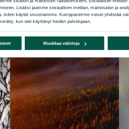
mme sisällön ja mainosten räätälöimiseen, sosiaalisen median
iseen. Lisäksi jaamme sosiaalisen median, mainosalan ja analy
, miten käytät sivustoamme. Kumppanimme voivat yhdistää näitä t
n kerätty, kun olet käyttänyt heidän palvelujaan.
ästeet
Muokkaa valintoja