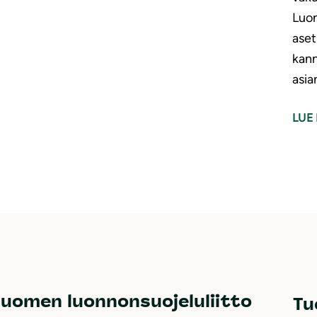
Luon
aset
kann
asia
LUE 
uomen luonnonsuojeluliitto
Tu