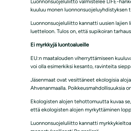
Luonnonsuojeluliitto valmistelee LIFE-hanket
kuuluu monen luonnonsuojeluyhdistyksen to
Luonnonsuojeluliitto kannatti uusien lajien 
luetteloon. Tulos on, että supikoiran tarhaust
Ei myrkkyjä luontoalueille
EU:n maatalouden viherryttämiseen kuuluvat 
voi olla esimerkiksi kesanto, ravinteita sie
Jäsenmaat ovat vesittäneet ekologisia aloj
Ahvenanmaalla. Poikkeusmahdollisuuksia on
Ekologisten alojen tehottomuutta kuvaa se, 
että ekologisten alojen myrkyttäminen lop
Luonnonsuojeluliitto kannatti myrkkykielto