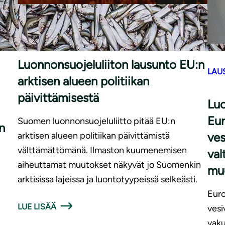
|
LAUSUNNOT
20.3.2026
Luonnonsuojeluliiton lausunto EU:n
LAU
arktisen alueen politiikan
päivittämisestä
Luo
Eur
Suomen luonnonsuojeluliitto pitää EU:n
n
arktisen alueen politiikan päivittämistä
ves
välttämättömänä. Ilmaston kuumenemisen
val
aiheuttamat muutokset näkyvät jo Suomenkin
mu
arktisissa lajeissa ja luontotyypeissä selkeästi.
Euro
LUE LISÄÄ
vesi
.
vaku