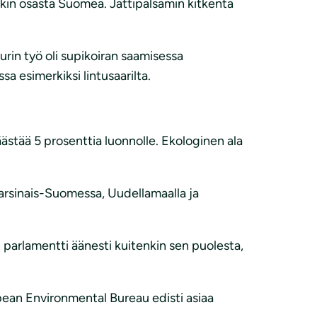
nakin osasta Suomea. Jättipalsamin kitkentä
urin työ oli supikoiran saamisessa
sa esimerkiksi lintusaarilta.
ästää 5 prosenttia luonnolle. Ekologinen ala
arsinais-Suomessa, Uudellamaalla ja
 parlamentti äänesti kuitenkin sen puolesta,
pean Environmental Bureau edisti asiaa