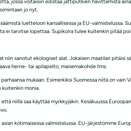
ta, jossa voitaisiin edistää jättiputkien hävittämistä ai
imintaan jo nyt.
lisäämistä luetteloon kansallisessa ja EU-valmistelussa. Su
a ei tarvitse lopettaa. Supikoira tulee kuitenkin pitää pois
niin sanotut ekologiset alat. Jokaisen maatilan pitäisi sä
ppaava herne- tai apilapelto, maisemakohde tms.
a parhaansa mukaan. Esimerkiksi Suomessa niitä on vain V
 kuitenkin monia.
että niillä saa käyttää myrkkyjäkin. Kesäkuussa Euroopan
puu.
a asian kotimaisessa valmistelussa. EU-järjestömme Euro