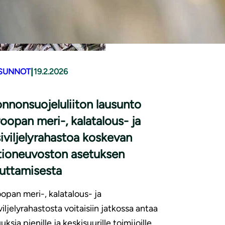
|
SUNNOT
19.2.2026
nnonsuojeluliiton lausunto
oopan meri-, kalatalous- ja
iviljelyrahastoa koskevan
tioneuvoston asetuksen
uttamisesta
opan meri-, kalatalous- ja
viljelyrahastosta voitaisiin jatkossa antaa
uksia pienille ja keskisuurille toimijoille.