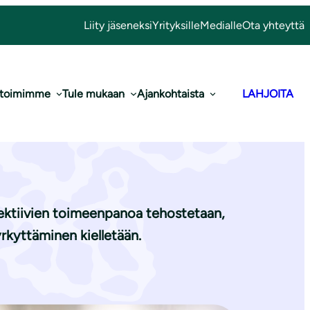
Liity jäseneksi
Yrityksille
Medialle
Ota yhteyttä
 toimimme
Tule mukaan
Ajankohtaista
LAHJOITA
a luonnolle
ektiivien toimeenpanoa tehostetaan,
rkyttäminen kielletään.