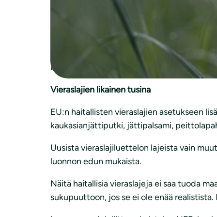
Uuden toimintaohjelman taustalla on direkti
Luonnonsuojeluliitonkin jäsenet pari vuotta 
Luonnonsuojeluliitto kirjoitti uuden toimin
Liitto korosti luonnonsuojelun EU-rahoitukse
Vieraslajien likainen tusina
EU:n haitallisten vieraslajien asetukseen lisä
kaukasianjättiputki, jättipalsami, peittolapa
Uusista vieraslajiluettelon lajeista vain 
luonnon edun mukaista.
Näitä haitallisia vieraslajeja ei saa tuoda 
sukupuuttoon, jos se ei ole enää realistista.