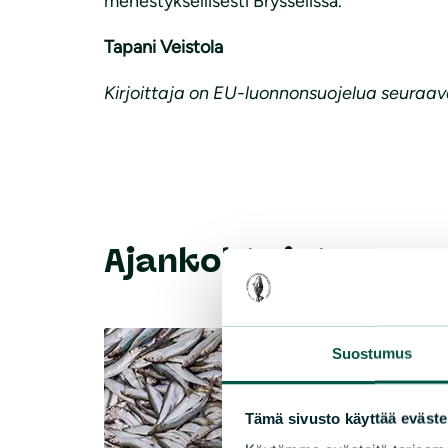
menestyksellisesti Brysselissä.
Tapani Veistola
Kirjoittaja on EU-luonnonsuojelua seuraava
Ajankohtaista
Suostumus
Tämä sivusto käyttää eväste