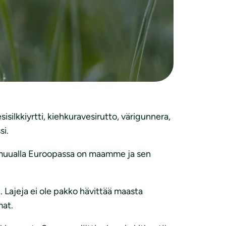
dressin allekirjoittivat tuhannet
istöministeri
Kimmo Tiilikaiselle
alkukesällä.
ia luonnonsuojelun rahoja voimakkaasti.
esisilkkiyrtti, kiehkuravesirutto, värigunnera,
si.
n muualla Euroopassa on maamme ja sen
. Lajeja ei ole pakko hävittää maasta
mat.