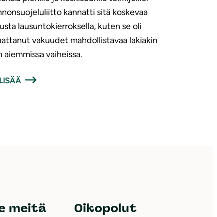
nonsuojeluliitto kannatti sitä koskevaa
usta lausuntokierroksella, kuten se oli
attanut vakuudet mahdollistavaa lakiakin
n aiemmissa vaiheissa.
LISÄÄ
e meitä
Oikopolut