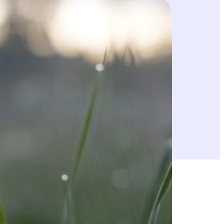
yyn toimintaohjelmaan. Luontoa koskevia
. Komissio ryhtyy pitämään myös jäsenmaiden