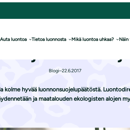
hannuslahjaa luonnolle
Auta luontoa
Tietoa luonnosta
Mikä luontoa uhkaa?
Näin
olme juhannuslahja
Blogi
–
22.6.2017
lla kolme hyvää luonnonsuojelupäätöstä. Luontodir
 täydennetään ja maatalouden ekologisten alojen my