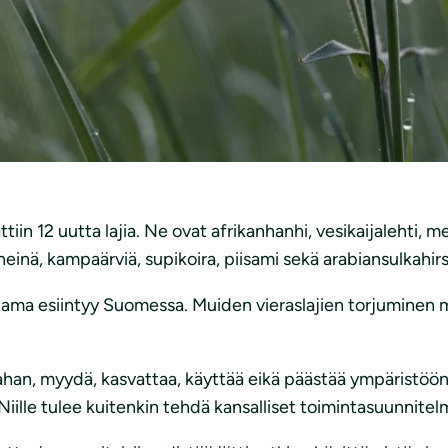
ivit pelastanut laaja #NatureAlert-kampanja. Sen verkkoa
sitten.
tasuunnitelman hyväksymiseksi asunto-, energia- ja ympär
n tärkeyttä, koska Sipilän hallitus on leikannut kotimais
ttiin 12 uutta lajia. Ne ovat afrikanhanhi, vesikaijalehti, m
heinä, kampaärviä, supikoira, piisami sekä arabiansulkahirs
muutama esiintyy Suomessa. Muiden vieraslajien torjumine
maahan, myydä, kasvattaa, käyttää eikä päästää ympäristöön
 Niille tulee kuitenkin tehdä kansalliset toimintasuunnitel