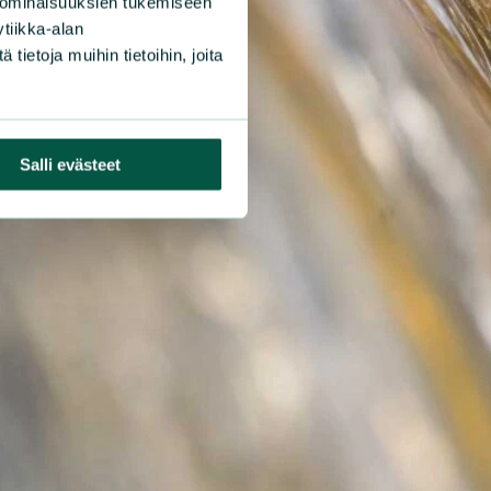
 ominaisuuksien tukemiseen
tiikka-alan
ietoja muihin tietoihin, joita
Salli evästeet