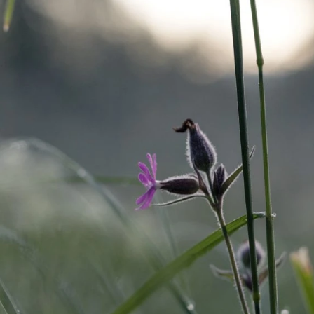
- ja luontodirektiivien toimeenpanon tehostamiseksi teht
 luonnonsuojelun rahoitukseen etsitään nyt uusia keinoja
. Niihin pääsevät myös järjestöt mukaan.