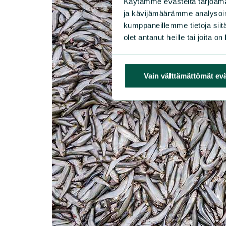
Käytämme evästeitä tarjoama
ja kävijämäärämme analysoim
kumppaneillemme tietoja siitä
olet antanut heille tai joita o
Vain välttämättömät ev