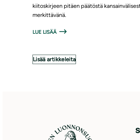
kiitoskirjeen pitäen päätöstä kansainvälisest
merkittävänä.
LUE LISÄÄ
Lisää artikkeleita
S