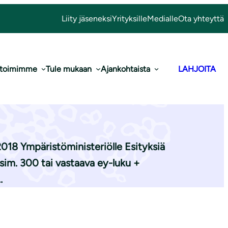
Liity jäseneksi
Yrityksille
Medialle
Ota yhteyttä
 toimimme
Tule mukaan
Ajankohtaista
LAHJOITA
te­loon
.2018 Ympäristöministeriölle Esityksiä
esim. 300 tai vastaava ey-luku +
…