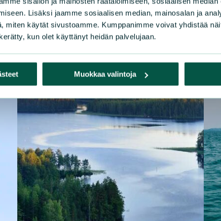
mme sisällön ja mainosten räätälöimiseen, sosiaalisen median
iseen. Lisäksi jaamme sosiaalisen median, mainosalan ja analy
, miten käytät sivustoamme. Kumppanimme voivat yhdistää näitä t
n kerätty, kun olet käyttänyt heidän palvelujaan.
ästeet
Muokkaa valintoja