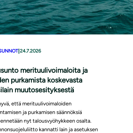
|
SUNNOT
24.7.2026
sunto merituulivoimaloita ja
den purkamista koskevasta
ilain muutosesityksestä
yvä, että merituulivoimaloiden
ntamisen ja purkamisen säännöksiä
ennetään nyt talousvyöhykkeen osalta.
nonsuojeluliitto kannatti lain ja asetuksen