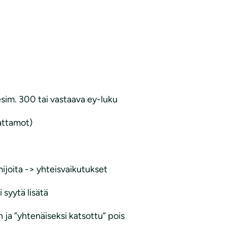
 esim. 300 tai vastaava ey-luku
attamot)
mijoita -> yhteisvaikutukset
 syytä lisätä
 ja ”yhtenäiseksi katsottu” pois