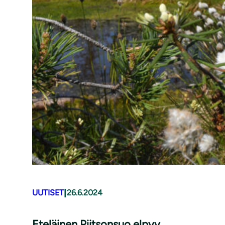
|
UUTISET
26.6.2024
Eteläinen Piitsonsuo elpyy