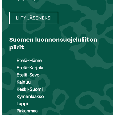
LIITY JÄSENEKSI
Suomen luonnonsuojeluliiton
piirit
Etelä-Häme
Etelä-Karjala
Etelä-Savo
Kainuu
Keski-Suomi
Kymenlaakso
Lappi
Pirkanmaa