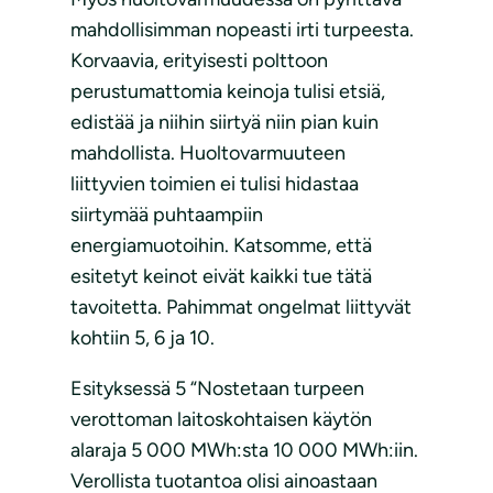
mahdollisimman nopeasti irti turpeesta.
Korvaavia, erityisesti polttoon
perustumattomia keinoja tulisi etsiä,
edistää ja niihin siirtyä niin pian kuin
mahdollista. Huoltovarmuuteen
liittyvien toimien ei tulisi hidastaa
siirtymää puhtaampiin
energiamuotoihin. Katsomme, että
esitetyt keinot eivät kaikki tue tätä
tavoitetta. Pahimmat ongelmat liittyvät
kohtiin 5, 6 ja 10.
Esityksessä 5 “Nostetaan turpeen
verottoman laitoskohtaisen käytön
alaraja 5 000 MWh:sta 10 000 MWh:iin.
Verollista tuotantoa olisi ainoastaan