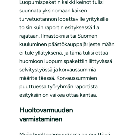
Luopumispaketin kaikki keinot tulisi
suunnata yksinomaan kaiken
turvetuotannon lopettaville yrityksille
toisin kuin raportin esityksessä 1 a
rajataan. Ilmastokriisi tai Suomen
kuuluminen päästökauppajärjestelmään
ei tule yllätyksenä, ja tämä tulisi ottaa
huomioon luopumispakettiin liittyvässä
selvitystyössä ja korvaussummia
määriteltäessä. Korvaussummien
puuttuessa työryhmän raportista
esityksiin on vaikea ottaa kantaa.
Huoltovarmuuden
varmistaminen
Myös huoltovarmuudessa on pyrittävä