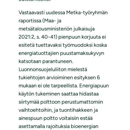
Vastaavasti uudessa Metka-työryhmän
raportissa (Maa- ja
metsätalousministeriön julkaisuja
2021:2, s. 40-41) pienpuun korjuuta ei
esitetä tuettavaksi työmuodoksi koska
energiatuottajien puustamaksukyvyn
katsotaan parantuneen.
Luonnonsuojeluliiton mielestä
tukiehtojen arvioiminen esityksen 6
mukaan ei ole tarpeellista. Energiapuun
käytön tukeminen saattaa hidastaa
siirtymää polttoon perustumattomiin
vaihtoehtoihin, ja tuontihakkeen ja
ainespuun poltto voitaisiin estää
asettamalla rajoituksia bioenergian