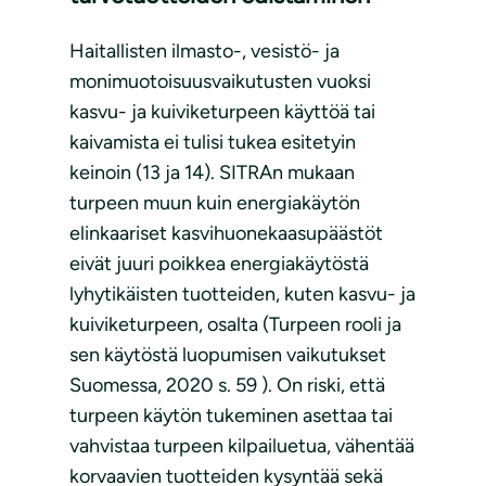
Haitallisten ilmasto-, vesistö- ja
monimuotoisuusvaikutusten vuoksi
kasvu- ja kuiviketurpeen käyttöä tai
kaivamista ei tulisi tukea esitetyin
keinoin (13 ja 14). SITRAn mukaan
turpeen muun kuin energiakäytön
elinkaariset kasvihuonekaasupäästöt
eivät juuri poikkea energiakäytöstä
lyhytikäisten tuotteiden, kuten kasvu- ja
kuiviketurpeen, osalta (Turpeen rooli ja
sen käytöstä luopumisen vaikutukset
Suomessa, 2020 s. 59 ). On riski, että
turpeen käytön tukeminen asettaa tai
vahvistaa turpeen kilpailuetua, vähentää
korvaavien tuotteiden kysyntää sekä