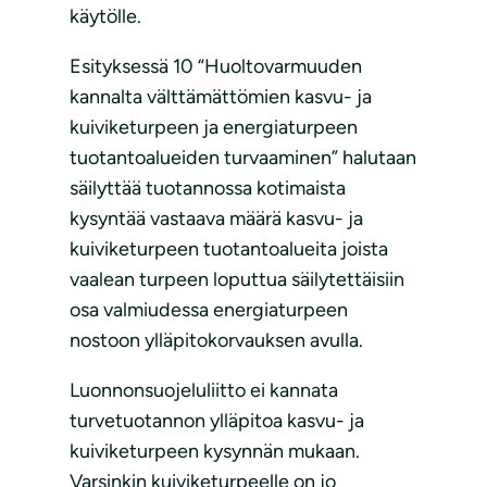
käytölle.
Esityksessä 10 “Huoltovarmuuden
kannalta välttämättömien kasvu- ja
kuiviketurpeen ja energiaturpeen
tuotantoalueiden turvaaminen” halutaan
säilyttää tuotannossa kotimaista
kysyntää vastaava määrä kasvu- ja
kuiviketurpeen tuotantoalueita joista
vaalean turpeen loputtua säilytettäisiin
osa valmiudessa energiaturpeen
nostoon ylläpitokorvauksen avulla.
Luonnonsuojeluliitto ei kannata
turvetuotannon ylläpitoa kasvu- ja
kuiviketurpeen kysynnän mukaan.
Varsinkin kuiviketurpeelle on jo