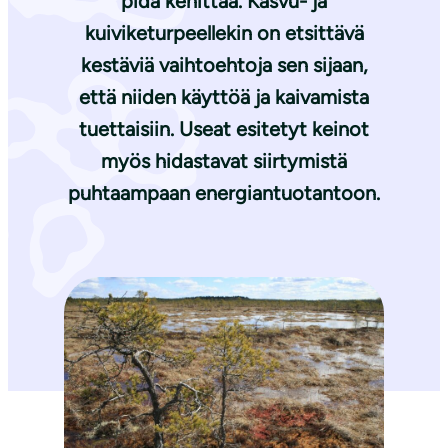
pidä kehittää. Kasvu- ja
kuiviketurpeellekin on etsittävä
kestäviä vaihtoehtoja sen sijaan,
että niiden käyttöä ja kaivamista
tuettaisiin. Useat esitetyt keinot
myös hidastavat siirtymistä
puhtaampaan energiantuotantoon.