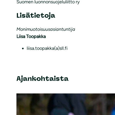
Suomen luonnonsuojeluliitto ry
Lisätietoja
Monimuotoisuusasiantuntija
Liisa Toopakka
liisa.toopakka(a)sll.fi
Ajankohtaista