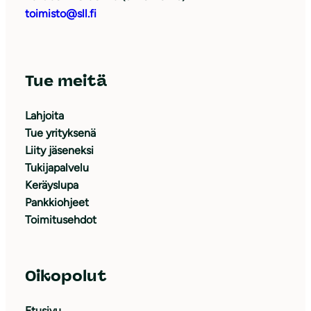
toimisto@sll.fi
Tue meitä
Lahjoita
Tue yrityksenä
Liity jäseneksi
Tukijapalvelu
Keräyslupa
Pankkiohjeet
Toimitusehdot
Oikopolut
Etusivu