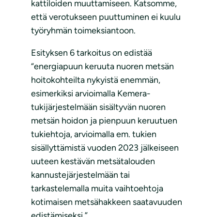
kattiloiden muuttamiseen. Katsomme,
että verotukseen puuttuminen ei kuulu
työryhmän toimeksiantoon.
Esityksen 6 tarkoitus on edistää
“energiapuun keruuta nuoren metsän
hoitokohteilta nykyistä enemmän,
esimerkiksi arvioimalla Kemera-
tukijärjestelmään sisältyvän nuoren
metsän hoidon ja pienpuun keruutuen
tukiehtoja, arvioimalla em. tukien
sisällyttämistä vuoden 2023 jälkeiseen
uuteen kestävän metsätalouden
kannustejärjestelmään tai
tarkastelemalla muita vaihtoehtoja
kotimaisen metsähakkeen saatavuuden
edistämiseksi.”