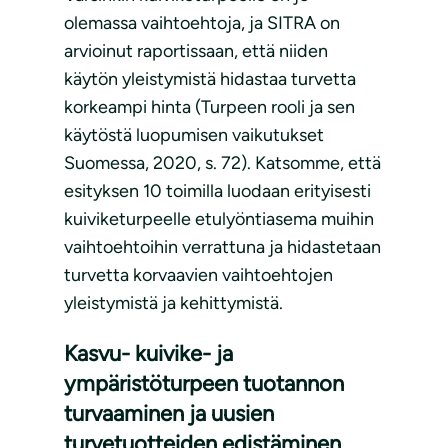
olemassa vaihtoehtoja, ja SITRA on
arvioinut raportissaan, että niiden
käytön yleistymistä hidastaa turvetta
korkeampi hinta (Turpeen rooli ja sen
käytöstä luopumisen vaikutukset
Suomessa, 2020, s. 72). Katsomme, että
esityksen 10 toimilla luodaan erityisesti
kuiviketurpeelle etulyöntiasema muihin
vaihtoehtoihin verrattuna ja hidastetaan
turvetta korvaavien vaihtoehtojen
yleistymistä ja kehittymistä.
Kasvu- kuivike- ja
ympäristöturpeen tuotannon
turvaaminen ja uusien
turvetuotteiden edistäminen