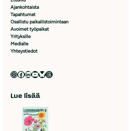
Ajankohtaista
Tapahtumat
Osallistu paikallistoimintaan
Avoimet työpaikat
Yrityksille
Medialle
Yhteystiedot
Luonnonsuojeluliitto Instagramissa
Luonnonsuojeluliitto Facebookissa
Luonnonsuojeluliitto LinkedInissä
Luonnonsuojeluliiton YouTube-kanava
Luonnonsuojeluliitto Blueskyssa
Luonnonsuojeluliitto Threadsissa
Lue lisää