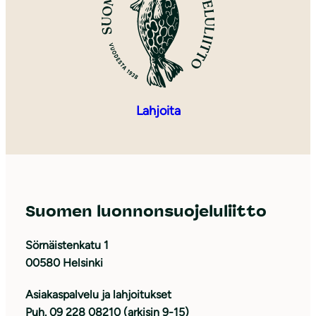
Lahjoita
Suomen luonnonsuojeluliitto
Sörnäistenkatu 1
00580 Helsinki
Asiakaspalvelu ja lahjoitukset
Puh. 09 228 08210 (arkisin 9-15)