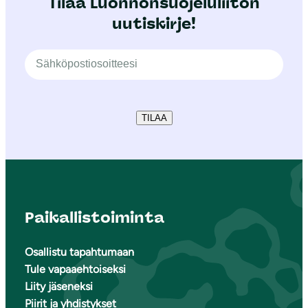
Tilaa Luonnonsuojeluliiton
uutiskirje!
TILAA
Paikallistoiminta
Osallistu tapahtumaan
Tule vapaaehtoiseksi
Liity jäseneksi
Piirit ja yhdistykset