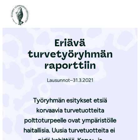
S
i
Etusivu
|
Ajankohtaista
|
Eriävä turvetyöryhmän raporttiin
i
r
Eriävä
r
y
turvetyöryhmän
s
raporttiin
i
s
Lausunnot
–
31.3.2021
ä
l
Työryhmän esitykset etsiä
t
korvaavia turvetuotteita
ö
polttoturpeelle ovat ympäristölle
ö
n
haitallisia. Uusia turvetuotteita ei