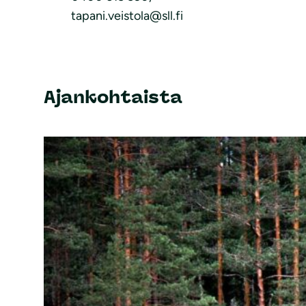
tapani.veistola@sll.fi
Ajankohtaista