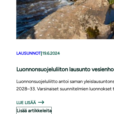
|
LAUSUNNOT
19.6.2024
Luon­non­suo­je­lu­lii­ton lausunto ve­sien­h
Luonnonsuojeluliitto antoi saman yleislausunto
2028–33. Varsinaiset suunnitelmien luonnokset 
LUE LISÄÄ
Lisää artikkeleita