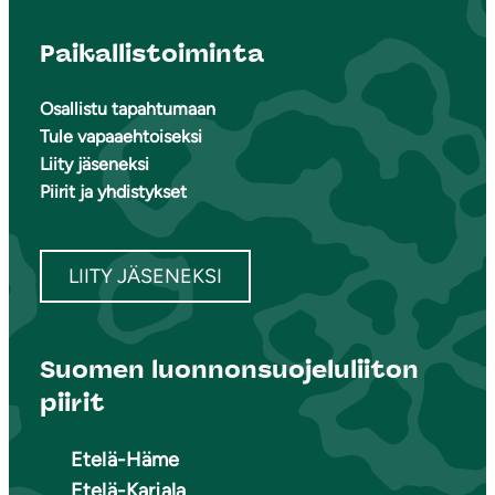
Paikallistoiminta
Osallistu tapahtumaan
Tule vapaaehtoiseksi
Liity jäseneksi
Piirit ja yhdistykset
LIITY JÄSENEKSI
Suomen luonnonsuojeluliiton
piirit
Etelä-Häme
Etelä-Karjala