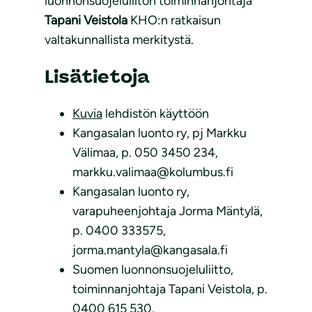
luonnonsuojeluliiton toiminnanjohtaja
Tapani Veistola
KHO:n ratkaisun
valtakunnallista merkitystä.
Lisätietoja
Kuvia
lehdistön käyttöön
Kangasalan luonto ry, pj Markku
Välimaa, p. 050 3450 234,
markku.valimaa@kolumbus.fi
Kangasalan luonto ry,
varapuheenjohtaja Jorma Mäntylä,
p. 0400 333575,
jorma.mantyla@kangasala.fi
Suomen luonnonsuojeluliitto,
toiminnanjohtaja Tapani Veistola, p.
0400 615 530,