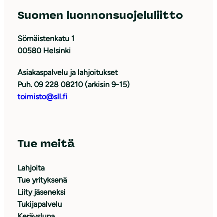
Suomen luonnonsuojeluliitto
Sörnäistenkatu 1
00580 Helsinki
Asiakaspalvelu ja lahjoitukset
Puh. 09 228 08210 (arkisin 9-15)
toimisto@sll.fi
Tue meitä
Lahjoita
Tue yrityksenä
Liity jäseneksi
Tukijapalvelu
Keräyslupa