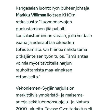
Kangasalan luonto ry:n puheenjohtaja
Markku Välimaa
iloitsee KHO:n
ratkaisusta: ”Luonnonarvojen
puolustaminen jää paljolti
kansalaistoiminnan varaan, jolla voidaan
vaatia ja edesauttaa oikeuden
toteutumista. On hienoa nähdä tämä
pitkäjänteisen työn tulos. Tämä antaa
voimia myös tavoitella harjun
rauhoittamista maa-aineksen
ottamiselta.”
Vehoniemen-Syrjänharjulla on
merkittäviä ympäristö- ja maisema-
arvoja sekä luonnonsuojelu- ja Natura
2000 -alueita. Tavase Oy:n tarkoitus oli