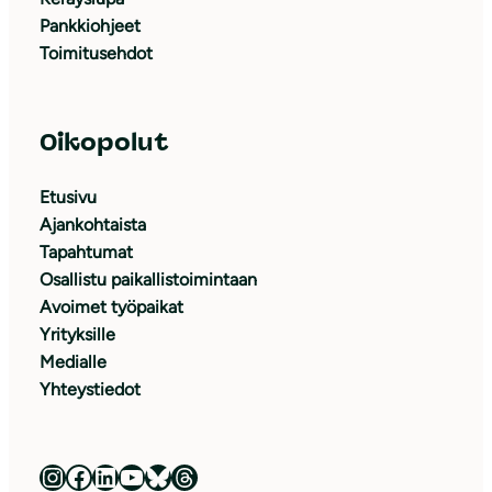
Pankkiohjeet
Toimitusehdot
Oikopolut
Etusivu
Ajankohtaista
Tapahtumat
Osallistu paikallistoimintaan
Avoimet työpaikat
Yrityksille
Medialle
Yhteystiedot
Luonnonsuojeluliitto Instagramissa
Luonnonsuojeluliitto Facebookissa
Luonnonsuojeluliitto LinkedInissä
Luonnonsuojeluliiton YouTube-kanava
Luonnonsuojeluliitto Blueskyssa
Luonnonsuojeluliitto Threadsissa