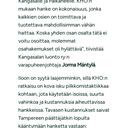
Kangasalle ja Pälkäneelle. KHO:n
mukaan hanke on kokonaisuus, jonka
kaikkien osien on toimittava ja
tuotettava mahdollisimman vähän
haittaa. Koska yhden osan osalta tätä ei
voitu osoittaa, molemmat
osahakemukset oli hylättävä”, tiivistää
Kangasalan luonto ry:n
varapuheenjohtaja
Jorma Mäntylä
.
Iloon on syytä laajemminkin, sillä KHO:n
ratkaisu on kova isku pilkkomistaktiikkaa
kohtaan, jota käytetään isoissa, suurta
vahinkoa ja kustannuksia aiheuttavissa
hankkeissa. Tavasen kustannukset saivat
Tampereen päättäjätkin lopulta
kääntymään hanketta vastaan: