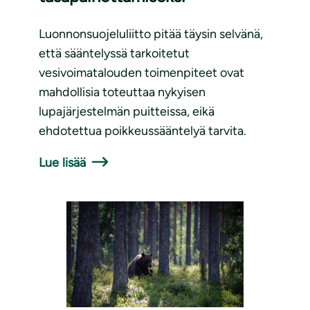
Luonnonsuojeluliitto pitää täysin selvänä,
että sääntelyssä tarkoitetut
vesivoimatalouden toimenpiteet ovat
mahdollisia toteuttaa nykyisen
lupajärjestelmän puitteissa, eikä
ehdotettua poikkeussääntelyä tarvita.
Lue lisää