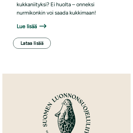
kukkaniityksi? Ei huolta – onneksi
nurmikonkin voi saada kukkimaan!
Lue lisää
Lataa lisää