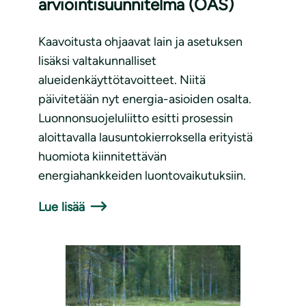
arviointisuunnitelma (OAS)
Kaavoitusta ohjaavat lain ja asetuksen
lisäksi valtakunnalliset
alueidenkäyttötavoitteet. Niitä
päivitetään nyt energia-asioiden osalta.
Luonnonsuojeluliitto esitti prosessin
aloittavalla lausuntokierroksella erityistä
huomiota kiinnitettävän
energiahankkeiden luontovaikutuksiin.
Lue lisää