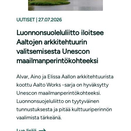
UUTISET
|
27.07.2026
Luonnonsuoleluliitto iloitsee
Aaltojen arkkitehtuurin
valitsemisesta Unescon
maailmanperintökohteeksi
Alvar, Aino ja Elissa Aallon arkkitehtuurista
koottu Aalto Works -sarja on hyväksytty
Unescon maailmanperintökohteeksi.
Luonnonsuojeluliitto on tyytyväinen
tunnustuksesta ja pitää kulttuuriperinnön
vaalimista tärkeänä.
Lue lisää