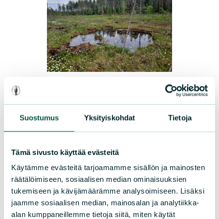
UUTISET
|
15.07.2026
Sarasuon luonto elpyy vauhdilla
Suostumus
Yksityiskohdat
Tietoja
Lapinlahdella sijaitsevan Sarasuon
elpyminen on onnistunut yli odotusten.
Tämä sivusto käyttää evästeitä
Vielä hetki sitten rutikuiva ja ojitettu suo
Käytämme evästeitä tarjoamamme sisällön ja mainosten
on palautunut parissa vuodessa vetiseksi
räätälöimiseen, sosiaalisen median ominaisuuksien
keitaaksi. Piirla Oy tukee
tukemiseen ja kävijämäärämme analysoimiseen. Lisäksi
Luonnonsuojeluliiton työtä luonnon
jaamme sosiaalisen median, mainosalan ja analytiikka-
alan kumppaneillemme tietoja siitä, miten käytät
monimuotoisuuden puolesta