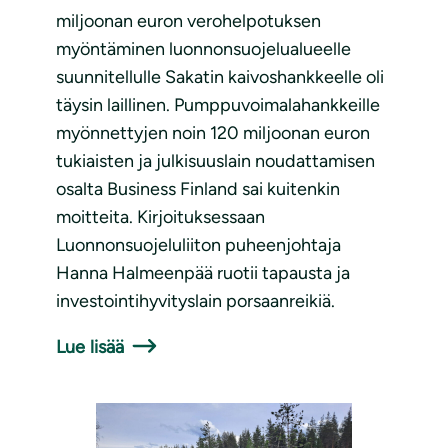
miljoonan euron verohelpotuksen
myöntäminen luonnonsuojelualueelle
suunnitellulle Sakatin kaivoshankkeelle oli
täysin laillinen. Pumppuvoimalahankkeille
myönnettyjen noin 120 miljoonan euron
tukiaisten ja julkisuuslain noudattamisen
osalta Business Finland sai kuitenkin
moitteita. Kirjoituksessaan
Luonnonsuojeluliiton puheenjohtaja
Hanna Halmeenpää ruotii tapausta ja
investointihyvityslain porsaanreikiä.
Lue lisää