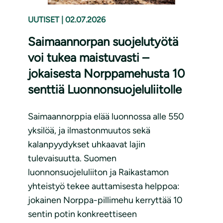
UUTISET
|
02.07.2026
Saimaannorpan suojelutyötä
voi tukea maistuvasti –
jokaisesta Norppamehusta 10
senttiä Luonnonsuojeluliitolle
Saimaannorppia elää luonnossa alle 550
yksilöä, ja ilmastonmuutos sekä
kalanpyydykset uhkaavat lajin
tulevaisuutta. Suomen
luonnonsuojeluliiton ja Raikastamon
yhteistyö tekee auttamisesta helppoa:
jokainen Norppa-pillimehu kerryttää 10
sentin potin konkreettiseen