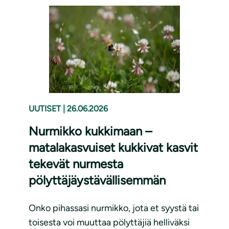
UUTISET
|
26.06.2026
Nurmikko kukkimaan –
matalakasvuiset kukkivat kasvit
tekevät nurmesta
pölyttäjäystävällisemmän
Onko pihassasi nurmikko, jota et syystä tai
toisesta voi muuttaa pölyttäjiä helliväksi