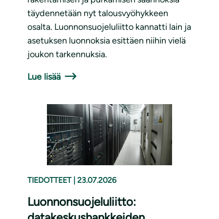
täydennetään nyt talousvyöhykkeen
osalta. Luonnonsuojeluliitto kannatti lain ja
asetuksen luonnoksia esittäen niihin vielä
joukon tarkennuksia.
Lue lisää
TIEDOTTEET
|
23.07.2026
Luonnonsuojeluliitto:
datakeskushankkeiden