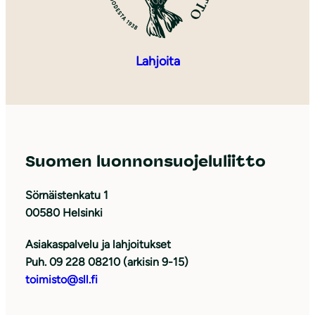
Lahjoita
Suomen luonnonsuojeluliitto
Sörnäistenkatu 1
00580 Helsinki
Asiakaspalvelu ja lahjoitukset
Puh. 09 228 08210 (arkisin 9-15)
toimisto@sll.fi