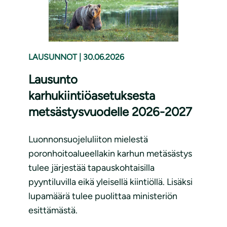
LAUSUNNOT
|
30.06.2026
Lausunto
karhukiintiöasetuksesta
metsästysvuodelle 2026-2027
Luonnonsuojeluliiton mielestä
poronhoitoalueellakin karhun metäsästys
tulee järjestää tapauskohtaisilla
pyyntiluvilla eikä yleisellä kiintiöllä. Lisäksi
lupamäärä tulee puolittaa ministeriön
esittämästä.