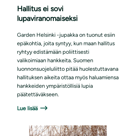
Hallitus ei sovi
lupaviranomaiseksi
Garden Helsinki -jupakka on tuonut esiin
epäkohtia, joita syntyy, kun maan hallitus
ryhtyy edistämään poliittisesti
valikoimiaan hankkeita. Suomen
luonnonsuojeluliitto pitää huolestuttavana
hallituksen aikeita ottaa myös haluamiensa
hankkeiden ympäristöllisiä lupia
päätettäväkseen.
Lue lisää