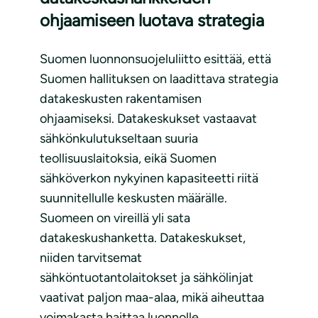
ohjaamiseen luotava strategia
Suomen luonnonsuojeluliitto esittää, että
Suomen hallituksen on laadittava strategia
datakeskusten rakentamisen
ohjaamiseksi. Datakeskukset vastaavat
sähkönkulutukseltaan suuria
teollisuuslaitoksia, eikä Suomen
sähköverkon nykyinen kapasiteetti riitä
suunnitellulle keskusten määrälle.
Suomeen on vireillä yli sata
datakeskushanketta. Datakeskukset,
niiden tarvitsemat
sähköntuotantolaitokset ja sähkölinjat
vaativat paljon maa-alaa, mikä aiheuttaa
voimakasta haittaa luonnolle.