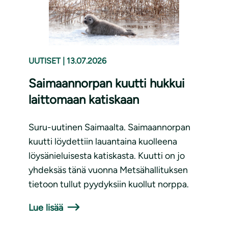
UUTISET
|
13.07.2026
Saimaannorpan kuutti hukkui
laittomaan katiskaan
Suru-uutinen Saimaalta. Saimaannorpan
kuutti löydettiin lauantaina kuolleena
löysänieluisesta katiskasta. Kuutti on jo
yhdeksäs tänä vuonna Metsähallituksen
tietoon tullut pyydyksiin kuollut norppa.
Lue lisää