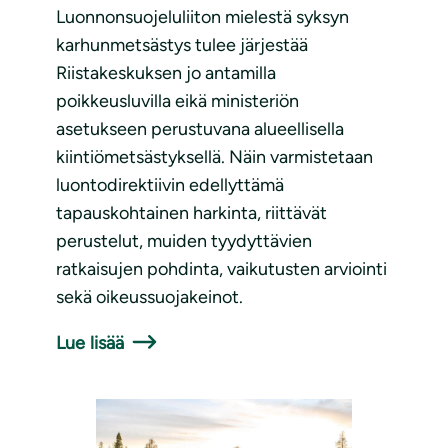
Luonnonsuojeluliiton mielestä syksyn
karhunmetsästys tulee järjestää
Riistakeskuksen jo antamilla
poikkeusluvilla eikä ministeriön
asetukseen perustuvana alueellisella
kiintiömetsästyksellä. Näin varmistetaan
luontodirektiivin edellyttämä
tapauskohtainen harkinta, riittävät
perustelut, muiden tyydyttävien
ratkaisujen pohdinta, vaikutusten arviointi
sekä oikeussuojakeinot.
Lue lisää