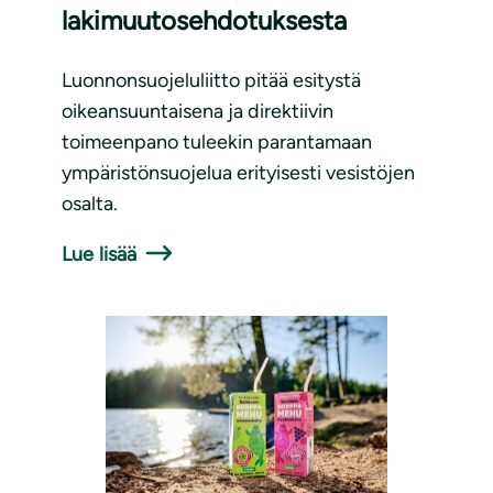
lakimuutosehdotuksesta
Luonnonsuojeluliitto pitää esitystä
oikeansuuntaisena ja direktiivin
toimeenpano tuleekin parantamaan
ympäristönsuojelua erityisesti vesistöjen
osalta.
Lue lisää