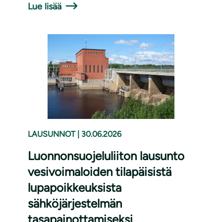
Lue lisää
LAUSUNNOT
|
30.06.2026
Luonnonsuojeluliiton lausunto
vesivoimaloiden tilapäisistä
lupapoikkeuksista
sähköjärjestelmän
tasapainottamiseksi