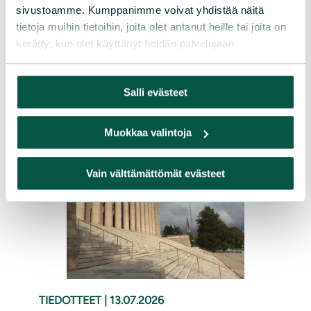
sivustoamme. Kumppanimme voivat yhdistää näitä
lahjoittamalla Sarasuon
tietoja muihin tietoihin, joita olet antanut heille tai joita on
ennallistamistyöhön. Ennallistamisen
kerätty, kun olet käyttänyt heidän palvelujaan.
ansiosta suolla sinnittelevät sarat ovat
saaneet kaipaamaansa elintilaa.
Salli evästeet
Lue lisää
Muokkaa valintoja
Vain välttämättömät evästeet
TIEDOTTEET
|
13.07.2026