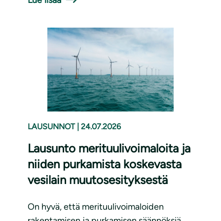
LAUSUNNOT
|
24.07.2026
Lausunto merituulivoimaloita ja
niiden purkamista koskevasta
vesilain muutosesityksestä
On hyvä, että merituulivoimaloiden
rakentamisen ja purkamisen säännöksiä