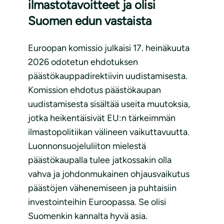
ilmastotavoitteet ja olisi
Suomen edun vastaista
Euroopan komissio julkaisi 17. heinäkuuta
2026 odotetun ehdotuksen
päästökauppadirektiivin uudistamisesta.
Komission ehdotus päästökaupan
uudistamisesta sisältää useita muutoksia,
jotka heikentäisivät EU:n tärkeimmän
ilmastopolitiikan välineen vaikuttavuutta.
Luonnonsuojeluliiton mielestä
päästökaupalla tulee jatkossakin olla
vahva ja johdonmukainen ohjausvaikutus
päästöjen vähenemiseen ja puhtaisiin
investointeihin Euroopassa. Se olisi
Suomenkin kannalta hyvä asia.