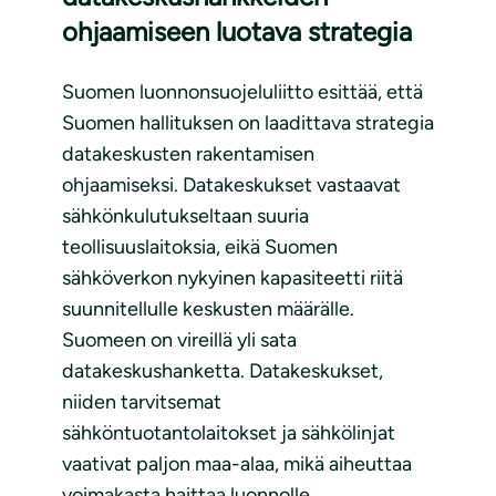
ohjaamiseen luotava strategia
Suomen luonnonsuojeluliitto esittää, että
Suomen hallituksen on laadittava strategia
datakeskusten rakentamisen
ohjaamiseksi. Datakeskukset vastaavat
sähkönkulutukseltaan suuria
teollisuuslaitoksia, eikä Suomen
sähköverkon nykyinen kapasiteetti riitä
suunnitellulle keskusten määrälle.
Suomeen on vireillä yli sata
datakeskushanketta. Datakeskukset,
niiden tarvitsemat
sähköntuotantolaitokset ja sähkölinjat
vaativat paljon maa-alaa, mikä aiheuttaa
voimakasta haittaa luonnolle.