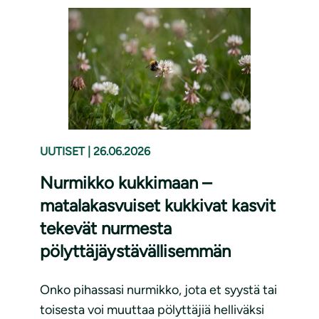
UUTISET
|
26.06.2026
Nurmikko kukkimaan –
matalakasvuiset kukkivat kasvit
tekevät nurmesta
pölyttäjäystävällisemmän
Onko pihassasi nurmikko, jota et syystä tai
toisesta voi muuttaa pölyttäjiä helliväksi