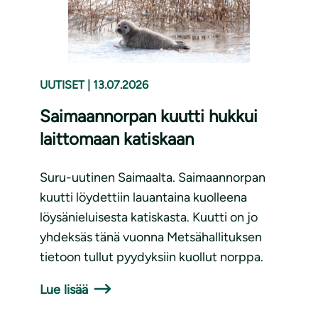
UUTISET
|
13.07.2026
Saimaannorpan kuutti hukkui
laittomaan katiskaan
Suru-uutinen Saimaalta. Saimaannorpan
kuutti löydettiin lauantaina kuolleena
löysänieluisesta katiskasta. Kuutti on jo
yhdeksäs tänä vuonna Metsähallituksen
tietoon tullut pyydyksiin kuollut norppa.
Lue lisää