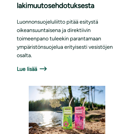
lakimuutosehdotuksesta
Luonnonsuojeluliitto pitää esitystä
oikeansuuntaisena ja direktiivin
toimeenpano tuleekin parantamaan
ympäristönsuojelua erityisesti vesistöjen
osalta.
Lue lisää