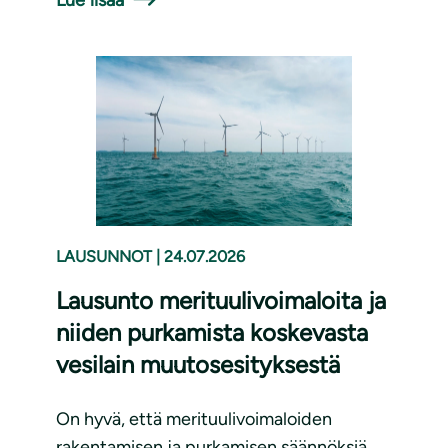
LAUSUNNOT
|
24.07.2026
Lausunto merituulivoimaloita ja
niiden purkamista koskevasta
vesilain muutosesityksestä
On hyvä, että merituulivoimaloiden
rakentamisen ja purkamisen säännöksiä