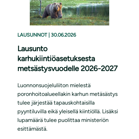
LAUSUNNOT
|
30.06.2026
Lausunto
karhukiintiöasetuksesta
metsästysvuodelle 2026-2027
Luonnonsuojeluliiton mielestä
poronhoitoalueellakin karhun metäsästys
tulee järjestää tapauskohtaisilla
pyyntiluvilla eikä yleisellä kiintiöllä. Lisäksi
lupamäärä tulee puolittaa ministeriön
esittämästä.