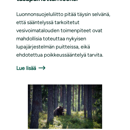
Luonnonsuojeluliitto pitää täysin selvänä,
että sääntelyssä tarkoitetut
vesivoimatalouden toimenpiteet ovat
mahdollisia toteuttaa nykyisen
lupajärjestelmän puitteissa, eikä
ehdotettua poikkeussääntelyä tarvita.
Lue lisää