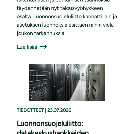
täydennetään nyt talousvyöhykkeen
osalta. Luonnonsuojeluliitto kannatti lain ja
asetuksen luonnoksia esittäen niihin vielä
joukon tarkennuksia.
Lue lisää
TIEDOTTEET
|
23.07.2026
Luonnonsuojeluliitto:
datakeskushankkeiden