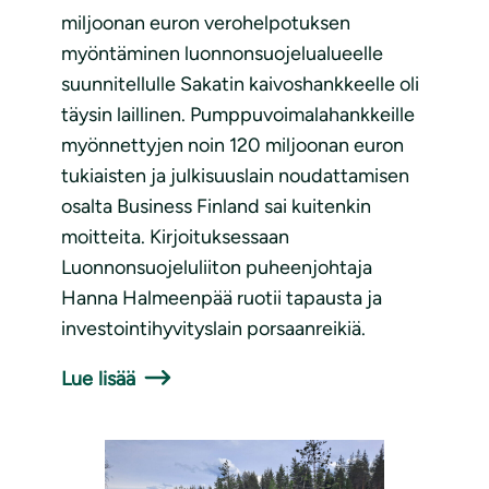
miljoonan euron verohelpotuksen
myöntäminen luonnonsuojelualueelle
suunnitellulle Sakatin kaivoshankkeelle oli
täysin laillinen. Pumppuvoimalahankkeille
myönnettyjen noin 120 miljoonan euron
tukiaisten ja julkisuuslain noudattamisen
osalta Business Finland sai kuitenkin
moitteita. Kirjoituksessaan
Luonnonsuojeluliiton puheenjohtaja
Hanna Halmeenpää ruotii tapausta ja
investointihyvityslain porsaanreikiä.
Lue lisää