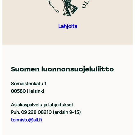
Lahjoita
Suomen luonnonsuojeluliitto
Sörnäistenkatu 1
00580 Helsinki
Asiakaspalvelu ja lahjoitukset
Puh. 09 228 08210 (arkisin 9-15)
toimisto@sll.fi