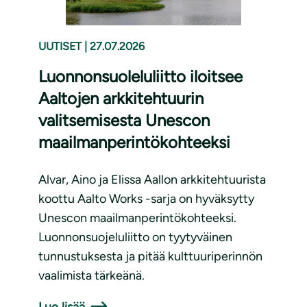
UUTISET
|
27.07.2026
Luonnonsuoleluliitto iloitsee
Aaltojen arkkitehtuurin
valitsemisesta Unescon
maailmanperintökohteeksi
Alvar, Aino ja Elissa Aallon arkkitehtuurista
koottu Aalto Works -sarja on hyväksytty
Unescon maailmanperintökohteeksi.
Luonnonsuojeluliitto on tyytyväinen
tunnustuksesta ja pitää kulttuuriperinnön
vaalimista tärkeänä.
Lue lisää