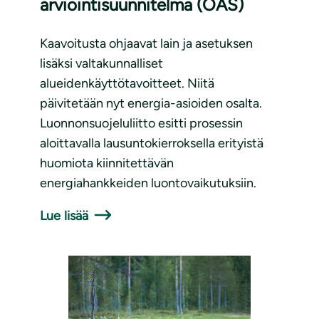
arviointisuunnitelma (OAS)
Kaavoitusta ohjaavat lain ja asetuksen
lisäksi valtakunnalliset
alueidenkäyttötavoitteet. Niitä
päivitetään nyt energia-asioiden osalta.
Luonnonsuojeluliitto esitti prosessin
aloittavalla lausuntokierroksella erityistä
huomiota kiinnitettävän
energiahankkeiden luontovaikutuksiin.
Lue lisää