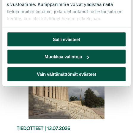
sivustoamme. Kumppanimme voivat yhdistää näitä
lahjoittamalla Sarasuon
tietoja muihin tietoihin, joita olet antanut heille tai joita on
ennallistamistyöhön. Ennallistamisen
kerätty, kun olet käyttänyt heidän palvelujaan.
ansiosta suolla sinnittelevät sarat ovat
saaneet kaipaamaansa elintilaa.
Salli evästeet
Lue lisää
Muokkaa valintoja
Vain välttämättömät evästeet
TIEDOTTEET
|
13.07.2026