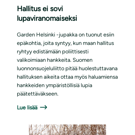
Hallitus ei sovi
lupaviranomaiseksi
Garden Helsinki -jupakka on tuonut esiin
epäkohtia, joita syntyy, kun maan hallitus
ryhtyy edistämään poliittisesti
valikoimiaan hankkeita. Suomen
luonnonsuojeluliitto pitää huolestuttavana
hallituksen aikeita ottaa myös haluamiensa
hankkeiden ympäristöllisiä lupia
päätettäväkseen.
Lue lisää