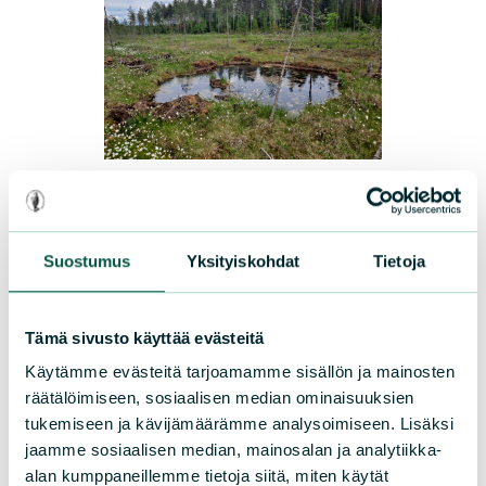
UUTISET
|
15.07.2026
Sarasuon luonto elpyy vauhdilla
Suostumus
Yksityiskohdat
Tietoja
Lapinlahdella sijaitsevan Sarasuon
elpyminen on onnistunut yli odotusten.
Tämä sivusto käyttää evästeitä
Vielä hetki sitten rutikuiva ja ojitettu suo
Käytämme evästeitä tarjoamamme sisällön ja mainosten
on palautunut parissa vuodessa vetiseksi
räätälöimiseen, sosiaalisen median ominaisuuksien
keitaaksi. Piirla Oy tukee
tukemiseen ja kävijämäärämme analysoimiseen. Lisäksi
Luonnonsuojeluliiton työtä luonnon
jaamme sosiaalisen median, mainosalan ja analytiikka-
alan kumppaneillemme tietoja siitä, miten käytät
monimuotoisuuden puolesta