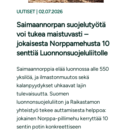
UUTISET
|
02.07.2026
Saimaannorpan suojelutyötä
voi tukea maistuvasti –
jokaisesta Norppamehusta 10
senttiä Luonnonsuojeluliitolle
Saimaannorppia elää luonnossa alle 550
yksilöä, ja ilmastonmuutos sekä
kalanpyydykset uhkaavat lajin
tulevaisuutta. Suomen
luonnonsuojeluliiton ja Raikastamon
yhteistyö tekee auttamisesta helppoa:
jokainen Norppa-pillimehu kerryttää 10
sentin potin konkreettiseen