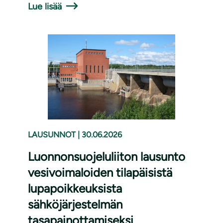
Lue lisää
LAUSUNNOT
|
30.06.2026
Luonnonsuojeluliiton lausunto
vesivoimaloiden tilapäisistä
lupapoikkeuksista
sähköjärjestelmän
tasapainottamiseksi