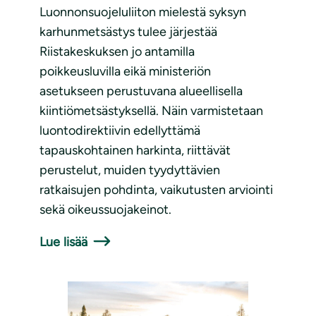
Luonnonsuojeluliiton mielestä syksyn
karhunmetsästys tulee järjestää
Riistakeskuksen jo antamilla
poikkeusluvilla eikä ministeriön
asetukseen perustuvana alueellisella
kiintiömetsästyksellä. Näin varmistetaan
luontodirektiivin edellyttämä
tapauskohtainen harkinta, riittävät
perustelut, muiden tyydyttävien
ratkaisujen pohdinta, vaikutusten arviointi
sekä oikeussuojakeinot.
Lue lisää