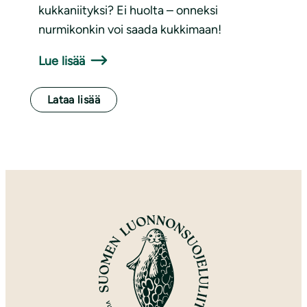
kukkaniityksi? Ei huolta – onneksi
nurmikonkin voi saada kukkimaan!
Lue lisää
Lataa lisää