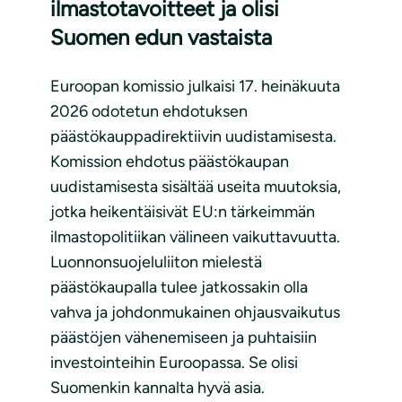
ilmastotavoitteet ja olisi
Suomen edun vastaista
Euroopan komissio julkaisi 17. heinäkuuta
2026 odotetun ehdotuksen
päästökauppadirektiivin uudistamisesta.
Komission ehdotus päästökaupan
uudistamisesta sisältää useita muutoksia,
jotka heikentäisivät EU:n tärkeimmän
ilmastopolitiikan välineen vaikuttavuutta.
Luonnonsuojeluliiton mielestä
päästökaupalla tulee jatkossakin olla
vahva ja johdonmukainen ohjausvaikutus
päästöjen vähenemiseen ja puhtaisiin
investointeihin Euroopassa. Se olisi
Suomenkin kannalta hyvä asia.