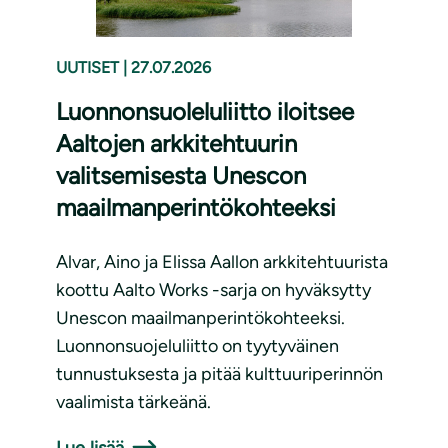
UUTISET
|
27.07.2026
Luonnonsuoleluliitto iloitsee
Aaltojen arkkitehtuurin
valitsemisesta Unescon
maailmanperintökohteeksi
Alvar, Aino ja Elissa Aallon arkkitehtuurista
koottu Aalto Works -sarja on hyväksytty
Unescon maailmanperintökohteeksi.
Luonnonsuojeluliitto on tyytyväinen
tunnustuksesta ja pitää kulttuuriperinnön
vaalimista tärkeänä.
Lue lisää