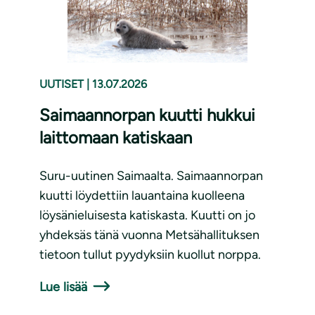
UUTISET
|
13.07.2026
Saimaannorpan kuutti hukkui
laittomaan katiskaan
Suru-uutinen Saimaalta. Saimaannorpan
kuutti löydettiin lauantaina kuolleena
löysänieluisesta katiskasta. Kuutti on jo
yhdeksäs tänä vuonna Metsähallituksen
tietoon tullut pyydyksiin kuollut norppa.
Lue lisää