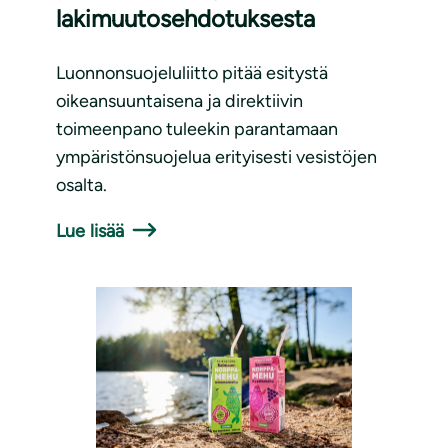
lakimuutosehdotuksesta
Luonnonsuojeluliitto pitää esitystä
oikeansuuntaisena ja direktiivin
toimeenpano tuleekin parantamaan
ympäristönsuojelua erityisesti vesistöjen
osalta.
Lue lisää