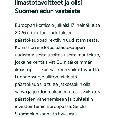
ilmastotavoitteet ja olisi
Suomen edun vastaista
Euroopan komissio julkaisi 17. heinäkuuta
2026 odotetun ehdotuksen
päästökauppadirektiivin uudistamisesta.
Komission ehdotus päästökaupan
uudistamisesta sisältää useita muutoksia,
jotka heikentäisivät EU:n tärkeimmän
ilmastopolitiikan välineen vaikuttavuutta.
Luonnonsuojeluliiton mielestä
päästökaupalla tulee jatkossakin olla
vahva ja johdonmukainen ohjausvaikutus
päästöjen vähenemiseen ja puhtaisiin
investointeihin Euroopassa. Se olisi
Suomenkin kannalta hyvä asia.