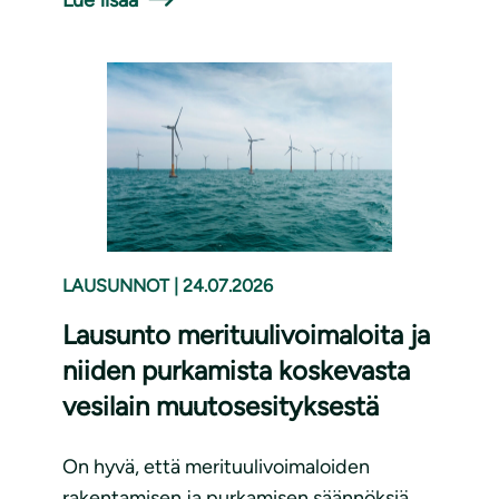
LAUSUNNOT
|
24.07.2026
Lausunto merituulivoimaloita ja
niiden purkamista koskevasta
vesilain muutosesityksestä
On hyvä, että merituulivoimaloiden
rakentamisen ja purkamisen säännöksiä