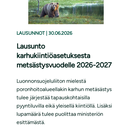
LAUSUNNOT
|
30.06.2026
Lausunto
karhukiintiöasetuksesta
metsästysvuodelle 2026-2027
Luonnonsuojeluliiton mielestä
poronhoitoalueellakin karhun metäsästys
tulee järjestää tapauskohtaisilla
pyyntiluvilla eikä yleisellä kiintiöllä. Lisäksi
lupamäärä tulee puolittaa ministeriön
esittämästä.