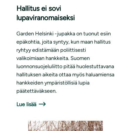
Hallitus ei sovi
lupaviranomaiseksi
Garden Helsinki -jupakka on tuonut esiin
epäkohtia, joita syntyy, kun maan hallitus
ryhtyy edistämään poliittisesti
valikoimiaan hankkeita. Suomen
luonnonsuojeluliitto pitää huolestuttavana
hallituksen aikeita ottaa myös haluamiensa
hankkeiden ympäristöllisiä lupia
päätettäväkseen.
Lue lisää