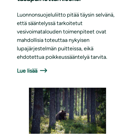
Luonnonsuojeluliitto pitää täysin selvänä,
että sääntelyssä tarkoitetut
vesivoimatalouden toimenpiteet ovat
mahdollisia toteuttaa nykyisen
lupajärjestelmän puitteissa, eikä
ehdotettua poikkeussääntelyä tarvita.
Lue lisää