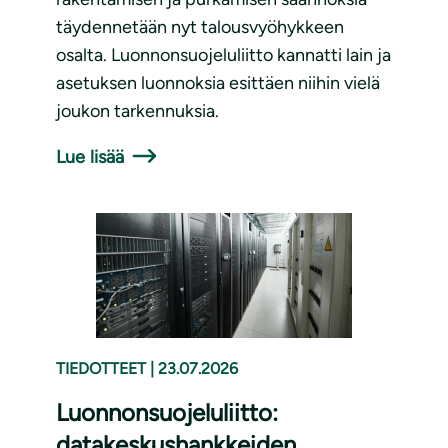
täydennetään nyt talousvyöhykkeen
osalta. Luonnonsuojeluliitto kannatti lain ja
asetuksen luonnoksia esittäen niihin vielä
joukon tarkennuksia.
Lue lisää
TIEDOTTEET
|
23.07.2026
Luonnonsuojeluliitto:
datakeskushankkeiden