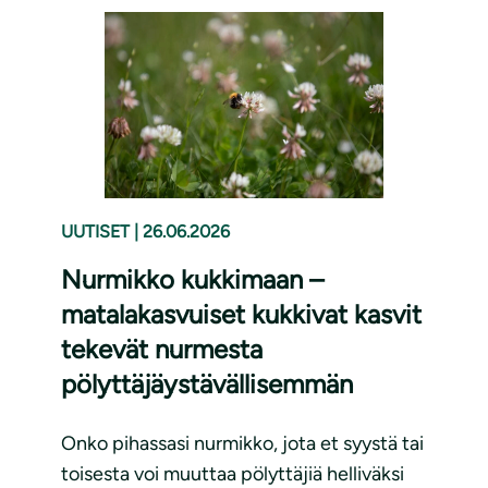
UUTISET
|
26.06.2026
Nurmikko kukkimaan –
matalakasvuiset kukkivat kasvit
tekevät nurmesta
pölyttäjäystävällisemmän
Onko pihassasi nurmikko, jota et syystä tai
toisesta voi muuttaa pölyttäjiä helliväksi