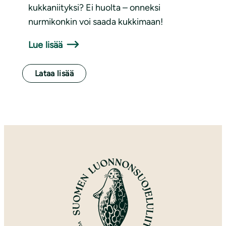
kukkaniityksi? Ei huolta – onneksi
nurmikonkin voi saada kukkimaan!
Lue lisää
Lataa lisää