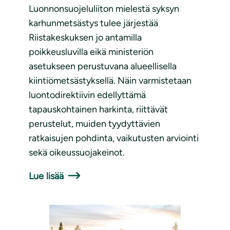
Luonnonsuojeluliiton mielestä syksyn
karhunmetsästys tulee järjestää
Riistakeskuksen jo antamilla
poikkeusluvilla eikä ministeriön
asetukseen perustuvana alueellisella
kiintiömetsästyksellä. Näin varmistetaan
luontodirektiivin edellyttämä
tapauskohtainen harkinta, riittävät
perustelut, muiden tyydyttävien
ratkaisujen pohdinta, vaikutusten arviointi
sekä oikeussuojakeinot.
Lue lisää