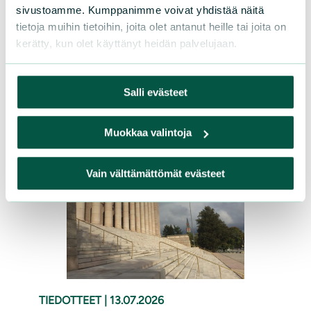
sivustoamme. Kumppanimme voivat yhdistää näitä
lahjoittamalla Sarasuon
tietoja muihin tietoihin, joita olet antanut heille tai joita on
ennallistamistyöhön. Ennallistamisen
kerätty, kun olet käyttänyt heidän palvelujaan.
ansiosta suolla sinnittelevät sarat ovat
saaneet kaipaamaansa elintilaa.
Salli evästeet
Lue lisää
Muokkaa valintoja
Vain välttämättömät evästeet
TIEDOTTEET
|
13.07.2026