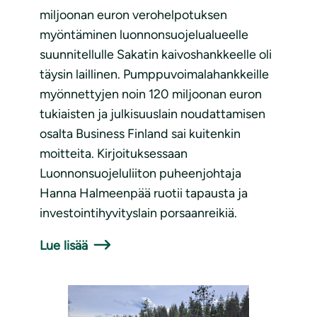
miljoonan euron verohelpotuksen
myöntäminen luonnonsuojelualueelle
suunnitellulle Sakatin kaivoshankkeelle oli
täysin laillinen. Pumppuvoimalahankkeille
myönnettyjen noin 120 miljoonan euron
tukiaisten ja julkisuuslain noudattamisen
osalta Business Finland sai kuitenkin
moitteita. Kirjoituksessaan
Luonnonsuojeluliiton puheenjohtaja
Hanna Halmeenpää ruotii tapausta ja
investointihyvityslain porsaanreikiä.
Lue lisää