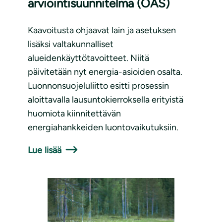
arviointisuunnitelma (OAS)
Kaavoitusta ohjaavat lain ja asetuksen
lisäksi valtakunnalliset
alueidenkäyttötavoitteet. Niitä
päivitetään nyt energia-asioiden osalta.
Luonnonsuojeluliitto esitti prosessin
aloittavalla lausuntokierroksella erityistä
huomiota kiinnitettävän
energiahankkeiden luontovaikutuksiin.
Lue lisää