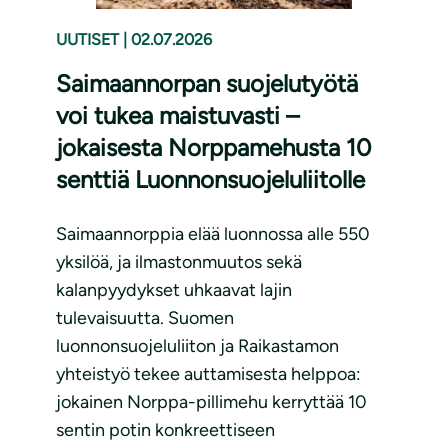
UUTISET
|
02.07.2026
Saimaannorpan suojelutyötä
voi tukea maistuvasti –
jokaisesta Norppamehusta 10
senttiä Luonnonsuojeluliitolle
Saimaannorppia elää luonnossa alle 550
yksilöä, ja ilmastonmuutos sekä
kalanpyydykset uhkaavat lajin
tulevaisuutta. Suomen
luonnonsuojeluliiton ja Raikastamon
yhteistyö tekee auttamisesta helppoa:
jokainen Norppa-pillimehu kerryttää 10
sentin potin konkreettiseen