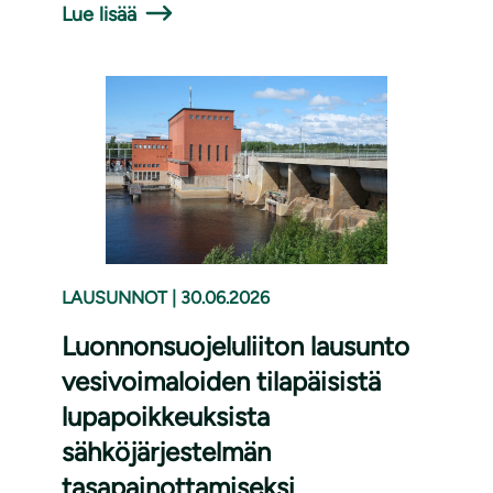
Lue lisää
LAUSUNNOT
|
30.06.2026
Luonnonsuojeluliiton lausunto
vesivoimaloiden tilapäisistä
lupapoikkeuksista
sähköjärjestelmän
tasapainottamiseksi