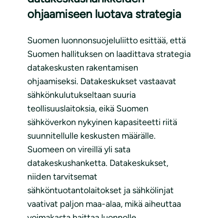
ohjaamiseen luotava strategia
Suomen luonnonsuojeluliitto esittää, että
Suomen hallituksen on laadittava strategia
datakeskusten rakentamisen
ohjaamiseksi. Datakeskukset vastaavat
sähkönkulutukseltaan suuria
teollisuuslaitoksia, eikä Suomen
sähköverkon nykyinen kapasiteetti riitä
suunnitellulle keskusten määrälle.
Suomeen on vireillä yli sata
datakeskushanketta. Datakeskukset,
niiden tarvitsemat
sähköntuotantolaitokset ja sähkölinjat
vaativat paljon maa-alaa, mikä aiheuttaa
voimakasta haittaa luonnolle.