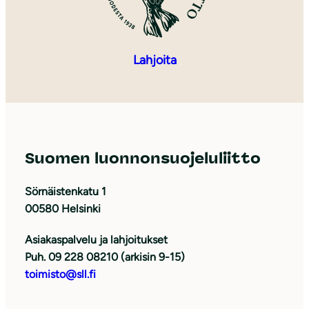
Lahjoita
Suomen luonnonsuojeluliitto
Sörnäistenkatu 1
00580 Helsinki
Asiakaspalvelu ja lahjoitukset
Puh. 09 228 08210 (arkisin 9-15)
toimisto@sll.fi