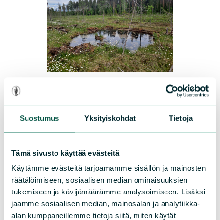
UUTISET
|
15.07.2026
Sarasuon luonto elpyy vauhdilla
Suostumus
Yksityiskohdat
Tietoja
Lapinlahdella sijaitsevan Sarasuon
elpyminen on onnistunut yli odotusten.
Tämä sivusto käyttää evästeitä
Vielä hetki sitten rutikuiva ja ojitettu suo
Käytämme evästeitä tarjoamamme sisällön ja mainosten
on palautunut parissa vuodessa vetiseksi
räätälöimiseen, sosiaalisen median ominaisuuksien
keitaaksi. Piirla Oy tukee
tukemiseen ja kävijämäärämme analysoimiseen. Lisäksi
Luonnonsuojeluliiton työtä luonnon
jaamme sosiaalisen median, mainosalan ja analytiikka-
alan kumppaneillemme tietoja siitä, miten käytät
monimuotoisuuden puolesta