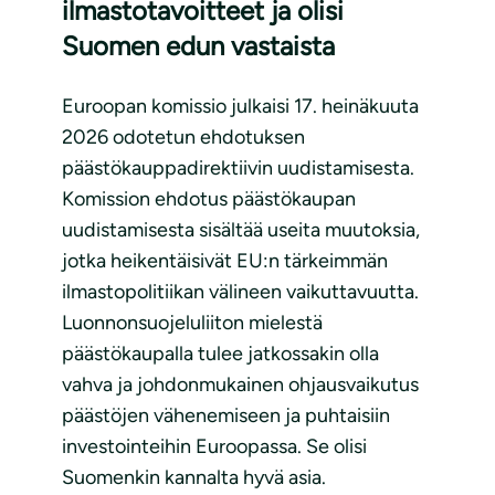
ilmastotavoitteet ja olisi
Suomen edun vastaista
Euroopan komissio julkaisi 17. heinäkuuta
2026 odotetun ehdotuksen
päästökauppadirektiivin uudistamisesta.
Komission ehdotus päästökaupan
uudistamisesta sisältää useita muutoksia,
jotka heikentäisivät EU:n tärkeimmän
ilmastopolitiikan välineen vaikuttavuutta.
Luonnonsuojeluliiton mielestä
päästökaupalla tulee jatkossakin olla
vahva ja johdonmukainen ohjausvaikutus
päästöjen vähenemiseen ja puhtaisiin
investointeihin Euroopassa. Se olisi
Suomenkin kannalta hyvä asia.