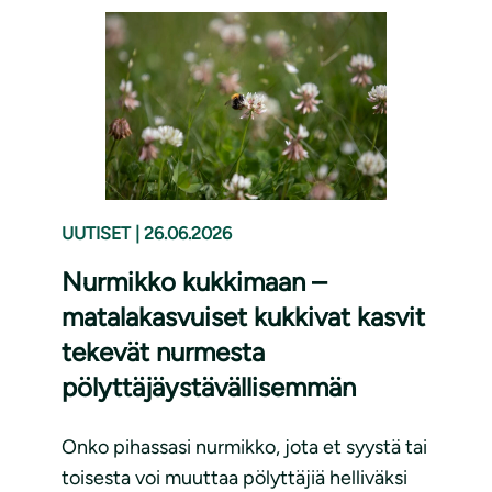
UUTISET
|
26.06.2026
Nurmikko kukkimaan –
matalakasvuiset kukkivat kasvit
tekevät nurmesta
pölyttäjäystävällisemmän
Onko pihassasi nurmikko, jota et syystä tai
toisesta voi muuttaa pölyttäjiä helliväksi