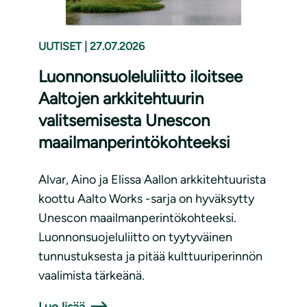
UUTISET
|
27.07.2026
Luonnonsuoleluliitto iloitsee
Aaltojen arkkitehtuurin
valitsemisesta Unescon
maailmanperintökohteeksi
Alvar, Aino ja Elissa Aallon arkkitehtuurista
koottu Aalto Works -sarja on hyväksytty
Unescon maailmanperintökohteeksi.
Luonnonsuojeluliitto on tyytyväinen
tunnustuksesta ja pitää kulttuuriperinnön
vaalimista tärkeänä.
Lue lisää