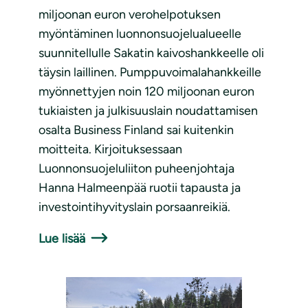
miljoonan euron verohelpotuksen
myöntäminen luonnonsuojelualueelle
suunnitellulle Sakatin kaivoshankkeelle oli
täysin laillinen. Pumppuvoimalahankkeille
myönnettyjen noin 120 miljoonan euron
tukiaisten ja julkisuuslain noudattamisen
osalta Business Finland sai kuitenkin
moitteita. Kirjoituksessaan
Luonnonsuojeluliiton puheenjohtaja
Hanna Halmeenpää ruotii tapausta ja
investointihyvityslain porsaanreikiä.
Lue lisää