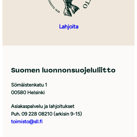
Lahjoita
Suomen luonnonsuojeluliitto
Sörnäistenkatu 1
00580 Helsinki
Asiakaspalvelu ja lahjoitukset
Puh. 09 228 08210 (arkisin 9-15)
toimisto@sll.fi