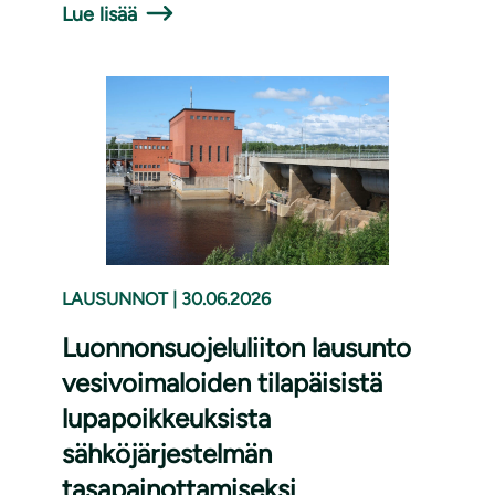
Lue lisää
LAUSUNNOT
|
30.06.2026
Luonnonsuojeluliiton lausunto
vesivoimaloiden tilapäisistä
lupapoikkeuksista
sähköjärjestelmän
tasapainottamiseksi