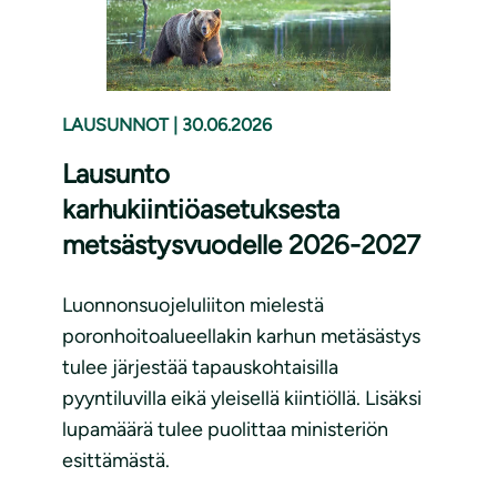
LAUSUNNOT
|
30.06.2026
Lausunto
karhukiintiöasetuksesta
metsästysvuodelle 2026-2027
Luonnonsuojeluliiton mielestä
poronhoitoalueellakin karhun metäsästys
tulee järjestää tapauskohtaisilla
pyyntiluvilla eikä yleisellä kiintiöllä. Lisäksi
lupamäärä tulee puolittaa ministeriön
esittämästä.