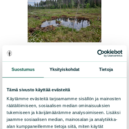
UUTISET
|
15.07.2026
Sarasuon luonto elpyy vauhdilla
Suostumus
Yksityiskohdat
Tietoja
Lapinlahdella sijaitsevan Sarasuon
elpyminen on onnistunut yli odotusten.
Tämä sivusto käyttää evästeitä
Vielä hetki sitten rutikuiva ja ojitettu suo
Käytämme evästeitä tarjoamamme sisällön ja mainosten
on palautunut parissa vuodessa vetiseksi
räätälöimiseen, sosiaalisen median ominaisuuksien
keitaaksi. Piirla Oy tukee
tukemiseen ja kävijämäärämme analysoimiseen. Lisäksi
Luonnonsuojeluliiton työtä luonnon
jaamme sosiaalisen median, mainosalan ja analytiikka-
alan kumppaneillemme tietoja siitä, miten käytät
monimuotoisuuden puolesta