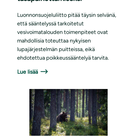
Luonnonsuojeluliitto pitää täysin selvänä,
että sääntelyssä tarkoitetut
vesivoimatalouden toimenpiteet ovat
mahdollisia toteuttaa nykyisen
lupajärjestelmän puitteissa, eikä
ehdotettua poikkeussääntelyä tarvita.
Lue lisää