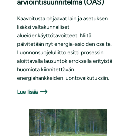
arviointisuunnitelma (OAS)
Kaavoitusta ohjaavat lain ja asetuksen
lisäksi valtakunnalliset
alueidenkäyttötavoitteet. Niitä
päivitetään nyt energia-asioiden osalta.
Luonnonsuojeluliitto esitti prosessin
aloittavalla lausuntokierroksella erityistä
huomiota kiinnitettävän
energiahankkeiden luontovaikutuksiin.
Lue lisää