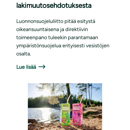
lakimuutosehdotuksesta
Luonnonsuojeluliitto pitää esitystä
oikeansuuntaisena ja direktiivin
toimeenpano tuleekin parantamaan
ympäristönsuojelua erityisesti vesistöjen
osalta.
Lue lisää