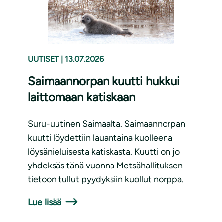
UUTISET
|
13.07.2026
Saimaannorpan kuutti hukkui
laittomaan katiskaan
Suru-uutinen Saimaalta. Saimaannorpan
kuutti löydettiin lauantaina kuolleena
löysänieluisesta katiskasta. Kuutti on jo
yhdeksäs tänä vuonna Metsähallituksen
tietoon tullut pyydyksiin kuollut norppa.
Lue lisää