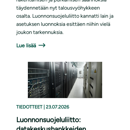
täydennetään nyt talousvyöhykkeen
osalta. Luonnonsuojeluliitto kannatti lain ja
asetuksen luonnoksia esittäen niihin vielä
joukon tarkennuksia.
Lue lisää
TIEDOTTEET
|
23.07.2026
Luonnonsuojeluliitto:
datakeskushankkeiden