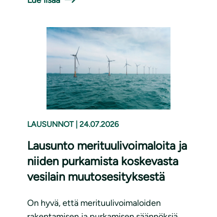
LAUSUNNOT
|
24.07.2026
Lausunto merituulivoimaloita ja
niiden purkamista koskevasta
vesilain muutosesityksestä
On hyvä, että merituulivoimaloiden
rakentamisen ja purkamisen säännöksiä