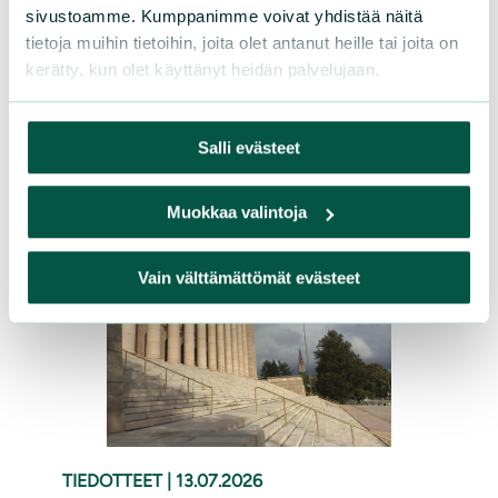
sivustoamme. Kumppanimme voivat yhdistää näitä
lahjoittamalla Sarasuon
tietoja muihin tietoihin, joita olet antanut heille tai joita on
ennallistamistyöhön. Ennallistamisen
kerätty, kun olet käyttänyt heidän palvelujaan.
ansiosta suolla sinnittelevät sarat ovat
saaneet kaipaamaansa elintilaa.
Salli evästeet
Lue lisää
Muokkaa valintoja
Vain välttämättömät evästeet
TIEDOTTEET
|
13.07.2026