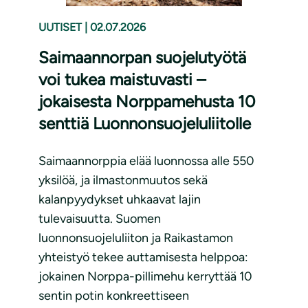
UUTISET
|
02.07.2026
Saimaannorpan suojelutyötä
voi tukea maistuvasti –
jokaisesta Norppamehusta 10
senttiä Luonnonsuojeluliitolle
Saimaannorppia elää luonnossa alle 550
yksilöä, ja ilmastonmuutos sekä
kalanpyydykset uhkaavat lajin
tulevaisuutta. Suomen
luonnonsuojeluliiton ja Raikastamon
yhteistyö tekee auttamisesta helppoa:
jokainen Norppa-pillimehu kerryttää 10
sentin potin konkreettiseen