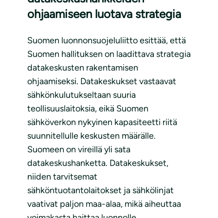
ohjaamiseen luotava strategia
Suomen luonnonsuojeluliitto esittää, että
Suomen hallituksen on laadittava strategia
datakeskusten rakentamisen
ohjaamiseksi. Datakeskukset vastaavat
sähkönkulutukseltaan suuria
teollisuuslaitoksia, eikä Suomen
sähköverkon nykyinen kapasiteetti riitä
suunnitellulle keskusten määrälle.
Suomeen on vireillä yli sata
datakeskushanketta. Datakeskukset,
niiden tarvitsemat
sähköntuotantolaitokset ja sähkölinjat
vaativat paljon maa-alaa, mikä aiheuttaa
voimakasta haittaa luonnolle.