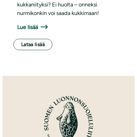
kukkaniityksi? Ei huolta – onneksi
nurmikonkin voi saada kukkimaan!
Lue lisää
Lataa lisää