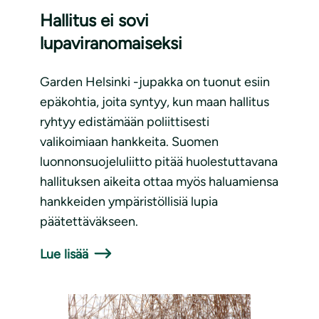
Hallitus ei sovi
lupaviranomaiseksi
Garden Helsinki -jupakka on tuonut esiin
epäkohtia, joita syntyy, kun maan hallitus
ryhtyy edistämään poliittisesti
valikoimiaan hankkeita. Suomen
luonnonsuojeluliitto pitää huolestuttavana
hallituksen aikeita ottaa myös haluamiensa
hankkeiden ympäristöllisiä lupia
päätettäväkseen.
Lue lisää