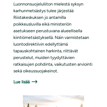
Luonnonsuojeluliiton mielestä syksyn
karhunmetsästys tulee järjestää
Riistakeskuksen jo antamilla
poikkeusluvilla eikä ministeriön
asetukseen perustuvana alueellisella
kiintiömetsästyksellä. Näin varmistetaan
luontodirektiivin edellyttämä
tapauskohtainen harkinta, riittävät
perustelut, muiden tyydyttävien
ratkaisujen pohdinta, vaikutusten arviointi
sekä oikeussuojakeinot.
Lue lisää