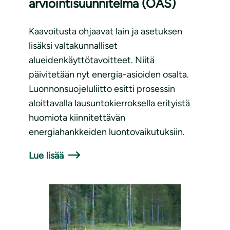
arviointisuunnitelma (OAS)
Kaavoitusta ohjaavat lain ja asetuksen
lisäksi valtakunnalliset
alueidenkäyttötavoitteet. Niitä
päivitetään nyt energia-asioiden osalta.
Luonnonsuojeluliitto esitti prosessin
aloittavalla lausuntokierroksella erityistä
huomiota kiinnitettävän
energiahankkeiden luontovaikutuksiin.
Lue lisää