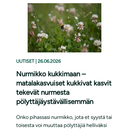
UUTISET
|
26.06.2026
Nurmikko kukkimaan –
matalakasvuiset kukkivat kasvit
tekevät nurmesta
pölyttäjäystävällisemmän
Onko pihassasi nurmikko, jota et syystä tai
toisesta voi muuttaa pölyttäjiä helliväksi