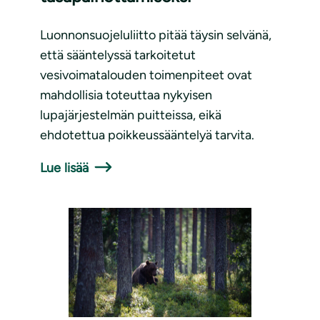
Luonnonsuojeluliitto pitää täysin selvänä,
että sääntelyssä tarkoitetut
vesivoimatalouden toimenpiteet ovat
mahdollisia toteuttaa nykyisen
lupajärjestelmän puitteissa, eikä
ehdotettua poikkeussääntelyä tarvita.
Lue lisää