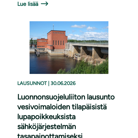
Lue lisää
LAUSUNNOT
|
30.06.2026
Luonnonsuojeluliiton lausunto
vesivoimaloiden tilapäisistä
lupapoikkeuksista
sähköjärjestelmän
tasapainottamiseksi