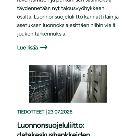
täydennetään nyt talousvyöhykkeen
osalta. Luonnonsuojeluliitto kannatti lain ja
asetuksen luonnoksia esittäen niihin vielä
joukon tarkennuksia.
Lue lisää
TIEDOTTEET
|
23.07.2026
Luonnonsuojeluliitto:
datakeskushankkeiden