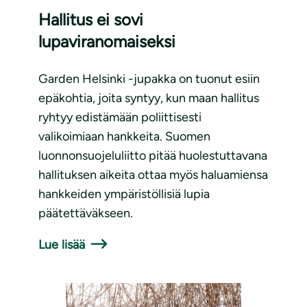
Hallitus ei sovi
lupaviranomaiseksi
Garden Helsinki -jupakka on tuonut esiin
epäkohtia, joita syntyy, kun maan hallitus
ryhtyy edistämään poliittisesti
valikoimiaan hankkeita. Suomen
luonnonsuojeluliitto pitää huolestuttavana
hallituksen aikeita ottaa myös haluamiensa
hankkeiden ympäristöllisiä lupia
päätettäväkseen.
Lue lisää