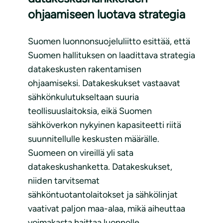
ohjaamiseen luotava strategia
Suomen luonnonsuojeluliitto esittää, että
Suomen hallituksen on laadittava strategia
datakeskusten rakentamisen
ohjaamiseksi. Datakeskukset vastaavat
sähkönkulutukseltaan suuria
teollisuuslaitoksia, eikä Suomen
sähköverkon nykyinen kapasiteetti riitä
suunnitellulle keskusten määrälle.
Suomeen on vireillä yli sata
datakeskushanketta. Datakeskukset,
niiden tarvitsemat
sähköntuotantolaitokset ja sähkölinjat
vaativat paljon maa-alaa, mikä aiheuttaa
voimakasta haittaa luonnolle.