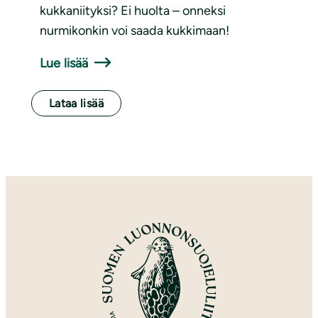
kukkaniityksi? Ei huolta – onneksi
nurmikonkin voi saada kukkimaan!
Lue lisää
Lataa lisää