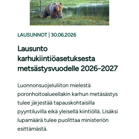
LAUSUNNOT
|
30.06.2026
Lausunto
karhukiintiöasetuksesta
metsästysvuodelle 2026-2027
Luonnonsuojeluliiton mielestä
poronhoitoalueellakin karhun metäsästys
tulee järjestää tapauskohtaisilla
pyyntiluvilla eikä yleisellä kiintiöllä. Lisäksi
lupamäärä tulee puolittaa ministeriön
esittämästä.