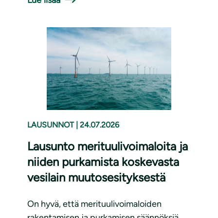
LAUSUNNOT
|
24.07.2026
Lausunto merituulivoimaloita ja
niiden purkamista koskevasta
vesilain muutosesityksestä
On hyvä, että merituulivoimaloiden
rakentamisen ja purkamisen säännöksiä