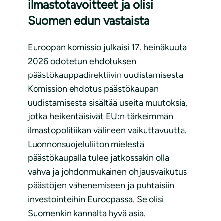
ilmastotavoitteet ja olisi
Suomen edun vastaista
Euroopan komissio julkaisi 17. heinäkuuta
2026 odotetun ehdotuksen
päästökauppadirektiivin uudistamisesta.
Komission ehdotus päästökaupan
uudistamisesta sisältää useita muutoksia,
jotka heikentäisivät EU:n tärkeimmän
ilmastopolitiikan välineen vaikuttavuutta.
Luonnonsuojeluliiton mielestä
päästökaupalla tulee jatkossakin olla
vahva ja johdonmukainen ohjausvaikutus
päästöjen vähenemiseen ja puhtaisiin
investointeihin Euroopassa. Se olisi
Suomenkin kannalta hyvä asia.