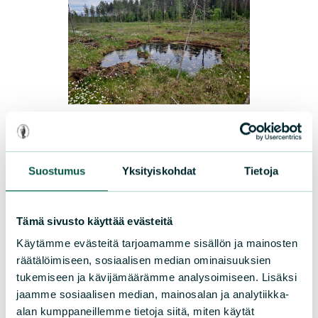
UUTISET
|
15.07.2026
Sarasuon luonto elpyy vauhdilla
Suostumus
Yksityiskohdat
Tietoja
Lapinlahdella sijaitsevan Sarasuon
elpyminen on onnistunut yli odotusten.
Tämä sivusto käyttää evästeitä
Vielä hetki sitten rutikuiva ja ojitettu suo
Käytämme evästeitä tarjoamamme sisällön ja mainosten
on palautunut parissa vuodessa vetiseksi
räätälöimiseen, sosiaalisen median ominaisuuksien
keitaaksi. Piirla Oy tukee
tukemiseen ja kävijämäärämme analysoimiseen. Lisäksi
Luonnonsuojeluliiton työtä luonnon
jaamme sosiaalisen median, mainosalan ja analytiikka-
alan kumppaneillemme tietoja siitä, miten käytät
monimuotoisuuden puolesta