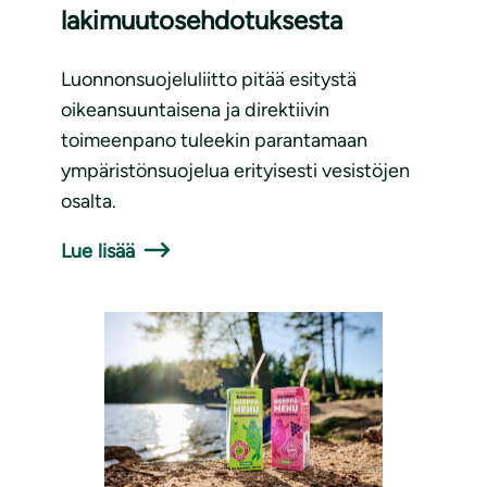
lakimuutosehdotuksesta
Luonnonsuojeluliitto pitää esitystä
oikeansuuntaisena ja direktiivin
toimeenpano tuleekin parantamaan
ympäristönsuojelua erityisesti vesistöjen
osalta.
Lue lisää