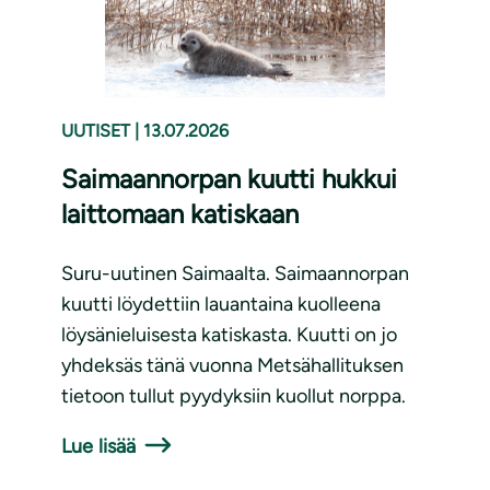
UUTISET
|
13.07.2026
Saimaannorpan kuutti hukkui
laittomaan katiskaan
Suru-uutinen Saimaalta. Saimaannorpan
kuutti löydettiin lauantaina kuolleena
löysänieluisesta katiskasta. Kuutti on jo
yhdeksäs tänä vuonna Metsähallituksen
tietoon tullut pyydyksiin kuollut norppa.
Lue lisää