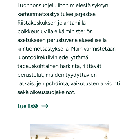
Luonnonsuojeluliiton mielestä syksyn
karhunmetsästys tulee järjestää
Riistakeskuksen jo antamilla
poikkeusluvilla eikä ministeriön
asetukseen perustuvana alueellisella
kiintiömetsästyksellä. Näin varmistetaan
luontodirektiivin edellyttämä
tapauskohtainen harkinta, riittävät
perustelut, muiden tyydyttävien
ratkaisujen pohdinta, vaikutusten arviointi
sekä oikeussuojakeinot.
Lue lisää