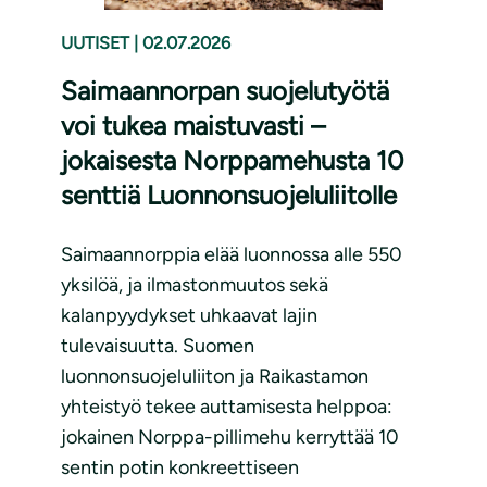
UUTISET
|
02.07.2026
Saimaannorpan suojelutyötä
voi tukea maistuvasti –
jokaisesta Norppamehusta 10
senttiä Luonnonsuojeluliitolle
Saimaannorppia elää luonnossa alle 550
yksilöä, ja ilmastonmuutos sekä
kalanpyydykset uhkaavat lajin
tulevaisuutta. Suomen
luonnonsuojeluliiton ja Raikastamon
yhteistyö tekee auttamisesta helppoa:
jokainen Norppa-pillimehu kerryttää 10
sentin potin konkreettiseen