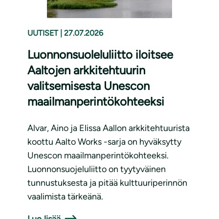
UUTISET
|
27.07.2026
Luonnonsuoleluliitto iloitsee
Aaltojen arkkitehtuurin
valitsemisesta Unescon
maailmanperintökohteeksi
Alvar, Aino ja Elissa Aallon arkkitehtuurista
koottu Aalto Works -sarja on hyväksytty
Unescon maailmanperintökohteeksi.
Luonnonsuojeluliitto on tyytyväinen
tunnustuksesta ja pitää kulttuuriperinnön
vaalimista tärkeänä.
Lue lisää