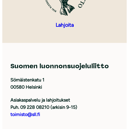
Lahjoita
Suomen luonnonsuojeluliitto
Sörnäistenkatu 1
00580 Helsinki
Asiakaspalvelu ja lahjoitukset
Puh. 09 228 08210 (arkisin 9-15)
toimisto@sll.fi