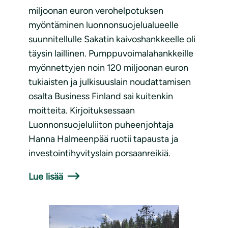
miljoonan euron verohelpotuksen
myöntäminen luonnonsuojelualueelle
suunnitellulle Sakatin kaivoshankkeelle oli
täysin laillinen. Pumppuvoimalahankkeille
myönnettyjen noin 120 miljoonan euron
tukiaisten ja julkisuuslain noudattamisen
osalta Business Finland sai kuitenkin
moitteita. Kirjoituksessaan
Luonnonsuojeluliiton puheenjohtaja
Hanna Halmeenpää ruotii tapausta ja
investointihyvityslain porsaanreikiä.
Lue lisää