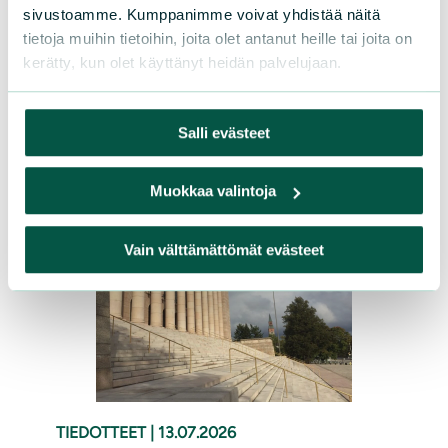
sivustoamme. Kumppanimme voivat yhdistää näitä
lahjoittamalla Sarasuon
tietoja muihin tietoihin, joita olet antanut heille tai joita on
ennallistamistyöhön. Ennallistamisen
kerätty, kun olet käyttänyt heidän palvelujaan.
ansiosta suolla sinnittelevät sarat ovat
saaneet kaipaamaansa elintilaa.
Salli evästeet
Lue lisää
Muokkaa valintoja
Vain välttämättömät evästeet
TIEDOTTEET
|
13.07.2026