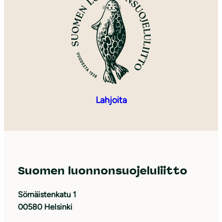
Lahjoita
Suomen luonnonsuojeluliitto
Sörnäistenkatu 1
00580 Helsinki