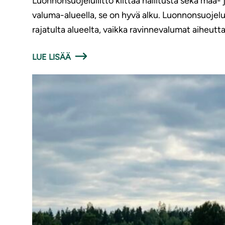
Luonnonsuojeluliitto kiittää hallitusta sekä maa
valuma-alueella, se on hyvä alku. Luonnonsuojelul
rajatulta alueelta, vaikka ravinnevalumat aiheutta
LUE LISÄÄ