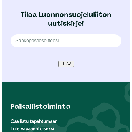
Tilaa Luonnonsuojeluliiton
uutiskirje!
TILAA
Paikallistoiminta
Osallistu tapahtumaan
Tule vapaaehtoiseksi