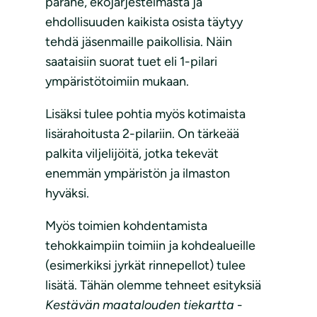
parane, ekojärjestelmästä ja
ehdollisuuden kaikista osista täytyy
tehdä jäsenmaille paikollisia. Näin
saataisiin suorat tuet eli 1-pilari
ympäristötoimiin mukaan.
Lisäksi tulee pohtia myös kotimaista
lisärahoitusta 2-pilariin. On tärkeää
palkita viljelijöitä, jotka tekevät
enemmän ympäristön ja ilmaston
hyväksi.
Myös toimien kohdentamista
tehokkaimpiin toimiin ja kohdealueille
(esimerkiksi jyrkät rinnepellot) tulee
lisätä. Tähän olemme tehneet esityksiä
Kestävän maatalouden tiekartta
-