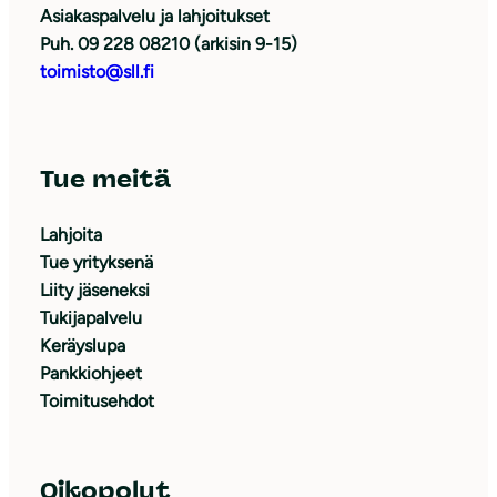
Asiakaspalvelu ja lahjoitukset
Puh. 09 228 08210 (arkisin 9-15)
toimisto@sll.fi
Tue meitä
Lahjoita
Tue yrityksenä
Liity jäseneksi
Tukijapalvelu
Keräyslupa
Pankkiohjeet
Toimitusehdot
Oikopolut