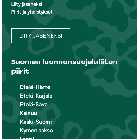
Liity jäseneksi
Piirit ja yhdistykset
LIITY JÄSENEKSI
Suomen luonnonsuojeluliiton
piirit
Etelä-Häme
Etelä-Karjala
Etelä-Savo
Kainuu
Keski-Suomi
Kymenlaakso