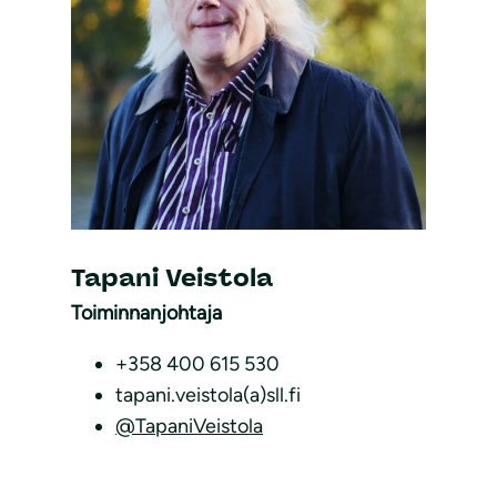
Tapani Veistola
Toiminnanjohtaja
+358 400 615 530
tapani.veistola(a)sll.fi
@TapaniVeistola