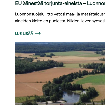
EU äänestää torjunta-aineista – Luonnons
Luonnonsuojeluliitto vetosi maa- ja metsätalousmi
aineiden kieltojen puolesta. Niiden lievennyese
LUE LISÄÄ