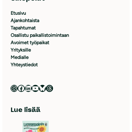
Etusivu
Ajankohtaista
Tapahtumat
Osallistu paikallistoimintaan
Avoimet työpaikat
Yrityksille
Medialle
Yhteystiedot
Luonnonsuojeluliitto Instagramissa
Luonnonsuojeluliitto Facebookissa
Luonnonsuojeluliitto LinkedInissä
Luonnonsuojeluliiton YouTube-kanava
Luonnonsuojeluliitto Blueskyssa
Luonnonsuojeluliitto Threadsissa
Lue lisää