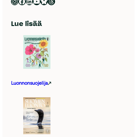
Luonnonsuojeluliitto Instagramissa
Luonnonsuojeluliitto Facebookissa
Luonnonsuojeluliitto LinkedInissä
Luonnonsuojeluliiton YouTube-kanava
Luonnonsuojeluliitto Blueskyssa
Luonnonsuojeluliitto Threadsissa
Lue lisää
Luonnonsuojelija