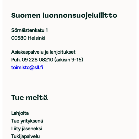
Suomen luonnonsuojeluliitto
Sörnäistenkatu 1
00580 Helsinki
Asiakaspalvelu ja lahjoitukset
Puh. 09 228 08210 (arkisin 9-15)
toimisto@sll.fi
Tue meitä
Lahjoita
Tue yrityksenä
Liity jäseneksi
Tukijapalvelu