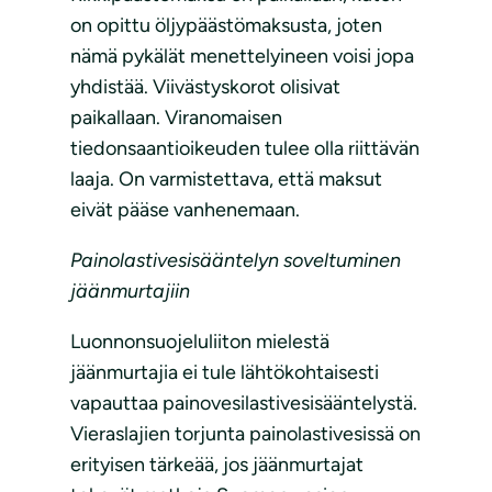
on opittu öljypäästömaksusta, joten
nämä pykälät menettelyineen voisi jopa
yhdistää. Viivästyskorot olisivat
paikallaan. Viranomaisen
tiedonsaantioikeuden tulee olla riittävän
laaja. On varmistettava, että maksut
eivät pääse vanhenemaan.
Painolastivesisääntelyn soveltuminen
jäänmurtajiin
Luonnonsuojeluliiton mielestä
jäänmurtajia ei tule lähtökohtaisesti
vapauttaa painovesilastivesisääntelystä.
Vieraslajien torjunta painolastivesissä on
erityisen tärkeää, jos jäänmurtajat