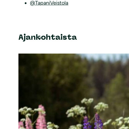
@TapaniVeistola
Ajankohtaista