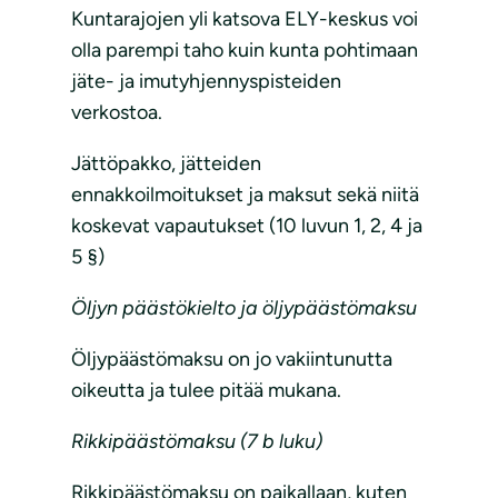
Kuntarajojen yli katsova ELY-keskus voi
olla parempi taho kuin kunta pohtimaan
jäte- ja imutyhjennyspisteiden
verkostoa.
Jättöpakko, jätteiden
ennakkoilmoitukset ja maksut sekä niitä
koskevat vapautukset (10 luvun 1, 2, 4 ja
5 §)
Öljyn päästökielto ja öljypäästömaksu
Öljypäästömaksu on jo vakiintunutta
oikeutta ja tulee pitää mukana.
Rikkipäästömaksu (7 b luku)
Rikkipäästömaksu on paikallaan, kuten