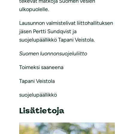
tekevät matkoja Suomen vesien
ulkopuolelle.
Lausunnon valmistelivat liittohallituksen
jäsen Pertti Sundqvist ja
suojelupäällikkö Tapani Veistola.
Suomen luonnonsuojeluliitto
Toimeksi saaneena
Tapani Veistola
suojelupäällikkö
Lisätietoja