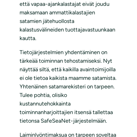
että vapaa-ajankalastajat eivät joudu
maksamaan ammattikalastajien
satamien jätehuollosta
kalastusvälineiden tuottajavastuunkaan
kautta.
Tietojärjestelmien yhdentäminen on
tärkeää toiminnan tehostamiseksi. Nyt
näyttää siltä, että kaikilla avaintoimijoilla
ei ole tietoa kaikista maamme satamista.
Yhtenäinen satamarekisteri on tarpeen.
Tulee pohtia, olisiko
kustannutehokkainta
toiminnanharjoittajien itsensä tallettaa
tietonsa SafeSeaNet-järjestelmään.
Laiminlyöntimaksua on tarpeen soveltaa