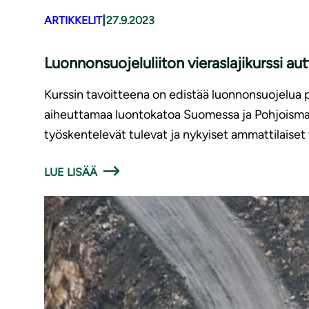
|
ARTIKKELIT
27.9.2023
Luon­non­suo­je­lu­lii­ton vieraslajikurssi 
Kurssin tavoitteena on edistää luonnonsuojelua pu
aiheuttamaa luontokatoa Suomessa ja Pohjoismaiss
työskentelevät tulevat ja nykyiset ammattilaiset 
LUE LISÄÄ