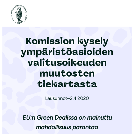
S
i
Etusivu
|
Ajankohtaista
|
Komission kysely ym­pä­ris­tö­asioi­den valitusoikeuden muutosten tiekartasta
i
r
Komission kysely
r
y
ym­pä­ris­tö­asioi­den
s
valitusoikeuden
i
muutosten
s
ä
tiekartasta
l
t
Lausunnot
–
2.4.2020
ö
ö
EU:n Green Dealissa on mainuttu
n
mahdollisuus parantaa