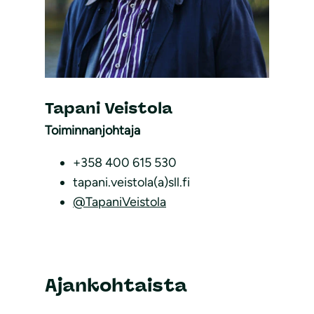
Tapani Veistola
Toiminnanjohtaja
+358 400 615 530
tapani.veistola(a)sll.fi
@TapaniVeistola
Ajankohtaista