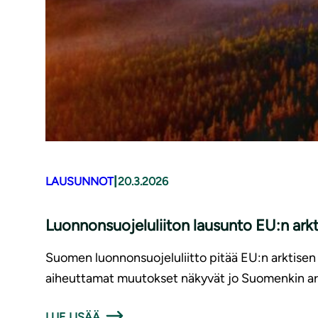
|
LAUSUNNOT
20.3.2026
Luonnonsuojeluliiton lausunto EU:n arkti
Suomen luonnonsuojeluliitto pitää EU:n arktisen
aiheuttamat muutokset näkyvät jo Suomenkin arkti
LUE LISÄÄ