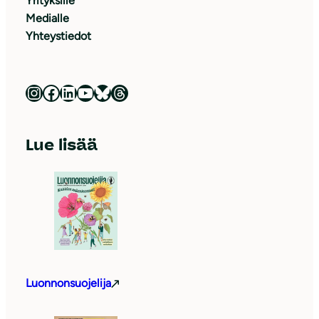
Yrityksille
Medialle
Yhteystiedot
Luonnonsuojeluliitto Instagramissa
Luonnonsuojeluliitto Facebookissa
Luonnonsuojeluliitto LinkedInissä
Luonnonsuojeluliiton YouTube-kanava
Luonnonsuojeluliitto Blueskyssa
Luonnonsuojeluliitto Threadsissa
Lue lisää
Luonnonsuojelija