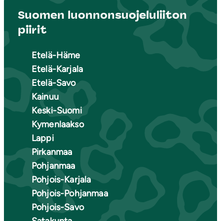
Suomen luonnonsuojeluliiton
piirit
Etelä-Häme
Etelä-Karjala
Etelä-Savo
Kainuu
Keski-Suomi
Kymenlaakso
Lappi
Pirkanmaa
Pohjanmaa
Pohjois-Karjala
Pohjois-Pohjanmaa
Pohjois-Savo
Satakunta