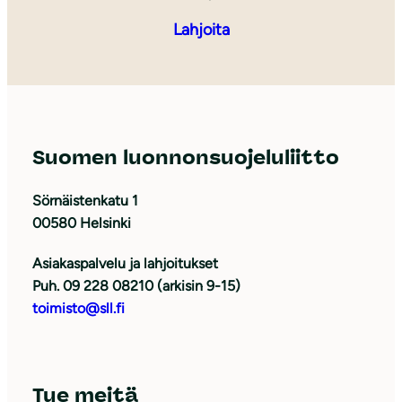
Lahjoita
Suomen luonnonsuojeluliitto
Sörnäistenkatu 1
00580 Helsinki
Asiakaspalvelu ja lahjoitukset
Puh. 09 228 08210 (arkisin 9-15)
toimisto@sll.fi
Tue meitä