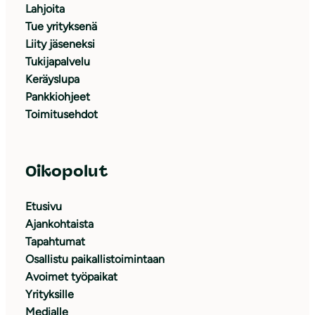
Lahjoita
Tue yrityksenä
Liity jäseneksi
Tukijapalvelu
Keräyslupa
Pankkiohjeet
Toimitusehdot
Oikopolut
Etusivu
Ajankohtaista
Tapahtumat
Osallistu paikallistoimintaan
Avoimet työpaikat
Yrityksille
Medialle