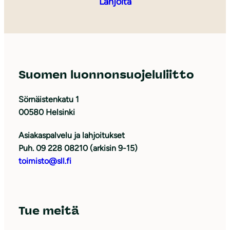
Lahjoita
Suomen luonnonsuojeluliitto
Sörnäistenkatu 1
00580 Helsinki
Asiakaspalvelu ja lahjoitukset
Puh. 09 228 08210 (arkisin 9-15)
toimisto@sll.fi
Tue meitä