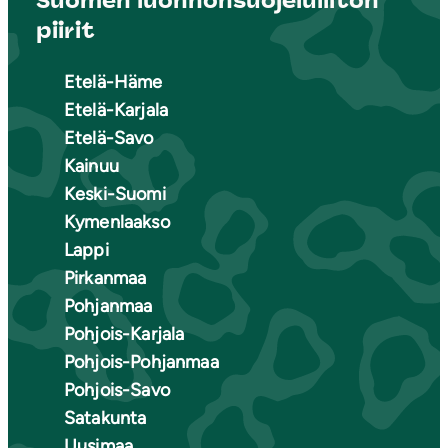
Suomen luonnonsuojeluliiton
piirit
Etelä-Häme
Etelä-Karjala
Etelä-Savo
Kainuu
Keski-Suomi
Kymenlaakso
Lappi
Pirkanmaa
Pohjanmaa
Pohjois-Karjala
Pohjois-Pohjanmaa
Pohjois-Savo
Satakunta
Uusimaa