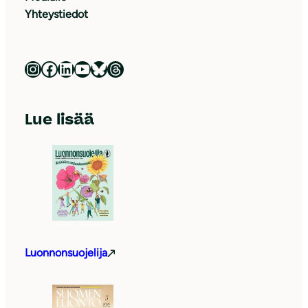
Yhteystiedot
Luonnonsuojeluliitto Instagramissa
Luonnonsuojeluliitto Facebookissa
Luonnonsuojeluliitto LinkedInissä
Luonnonsuojeluliiton YouTube-kanava
Luonnonsuojeluliitto Blueskyssa
Luonnonsuojeluliitto Threadsissa
Lue lisää
Luonnonsuojelija