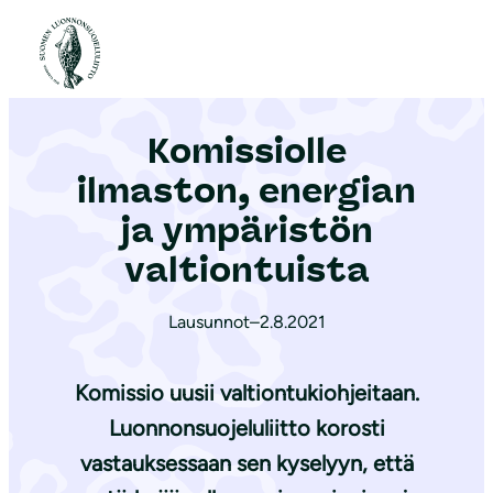
S
i
Etusivu
|
Ajankohtaista
|
Komissiolle ilmaston, energian ja ympäristön valtiontuista
i
r
Komissiolle
r
y
ilmaston, energian
s
ja ympäristön
i
valtiontuista
s
ä
Lausunnot
–
2.8.2021
l
t
Komissio uusii valtiontukiohjeitaan.
ö
ö
Luonnonsuojeluliitto korosti
n
vastauksessaan sen kyselyyn, että