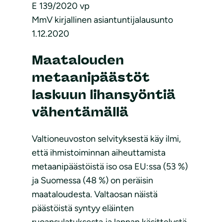
E 139/2020 vp
MmV kirjallinen asiantuntijalausunto
1.12.2020
Maatalouden
metaanipäästöt
laskuun lihansyöntiä
vähentämällä
Valtioneuvoston selvityksestä käy ilmi,
että ihmistoiminnan aiheuttamista
metaanipäästöistä iso osa EU:ssa (53 %)
ja Suomessa (48 %) on peräisin
maataloudesta. Valtaosan näistä
päästöistä syntyy eläinten
ruoansulatuksesta ja lannan käsittelystä.