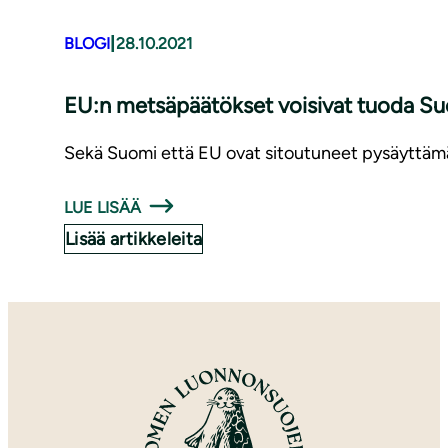
|
BLOGI
28.10.2021
EU:n met­sä­pää­tök­set voisivat tuoda S
Sekä Suomi että EU ovat sitoutuneet pysäyttämää
LUE LISÄÄ
Lisää artikkeleita