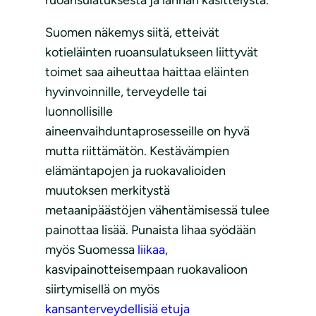
Suomen näkemys siitä, etteivät
kotieläinten ruoansulatukseen liittyvät
toimet saa aiheuttaa haittaa eläinten
hyvinvoinnille, terveydelle tai
luonnollisille
aineenvaihduntaprosesseille on hyvä
mutta riittämätön. Kestävämpien
elämäntapojen ja ruokavalioiden
muutoksen merkitystä
metaanipäästöjen vähentämisessä tulee
painottaa lisää. Punaista lihaa syödään
myös Suomessa
liikaa
,
kasvipainotteisempaan ruokavalioon
siirtymisellä on myös
kansanterveydellisiä etuja