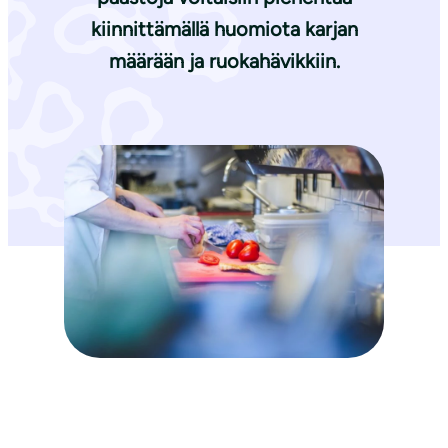
kiinnittämällä huomiota karjan
määrään ja ruokahävikkiin.