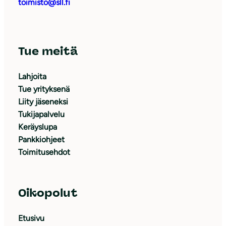
toimisto@sll.fi
Tue meitä
Lahjoita
Tue yrityksenä
Liity jäseneksi
Tukijapalvelu
Keräyslupa
Pankkiohjeet
Toimitusehdot
Oikopolut
Etusivu