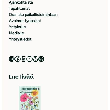
Ajankohtaista
Tapahtumat
Osallistu paikallistoimintaan
Avoimet työpaikat
Yrityksille
Medialle
Yhteystiedot
Luonnonsuojeluliitto Instagramissa
Luonnonsuojeluliitto Facebookissa
Luonnonsuojeluliitto LinkedInissä
Luonnonsuojeluliiton YouTube-kanava
Luonnonsuojeluliitto Blueskyssa
Luonnonsuojeluliitto Threadsissa
Lue lisää