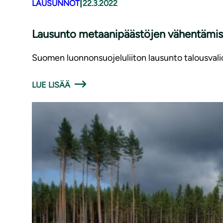
|
LAUSUNNOT
22.3.2022
Lausunto me­taa­ni­pääs­tö­jen vä­hen­tä­mi­ses
Suomen luonnonsuojeluliiton lausunto talousval
LUE LISÄÄ