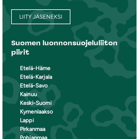
LIITY JÄSENEKSI
Suomen luonnonsuojeluliiton
piirit
Etelä-Häme
Etelä-Karjala
Etelä-Savo
Kainuu
Keski-Suomi
Kymenlaakso
Lappi
Pirkanmaa
Pohjanmaa