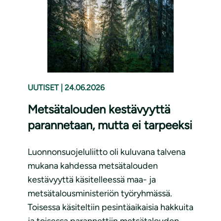
UUTISET
|
24.06.2026
Metsätalouden kestävyyttä
parannetaan, mutta ei tarpeeksi
Luonnonsuojeluliitto oli kuluvana talvena
mukana kahdessa metsätalouden
kestävyyttä käsitelleessä maa- ja
metsätalousministeriön työryhmässä.
Toisessa käsiteltiin pesintäaikaisia hakkuita
ja toisessa parannettiin metsätalouden