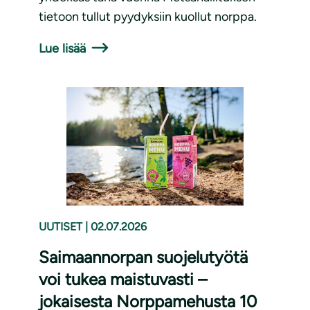
tietoon tullut pyydyksiin kuollut norppa.
Lue lisää
UUTISET
|
02.07.2026
Saimaannorpan suojelutyötä
voi tukea maistuvasti –
jokaisesta Norppamehusta 10