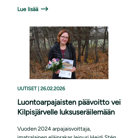
Lue lisää
UUTISET
|
26.02.2026
Luontoarpajaisten päävoitto vei
Kilpisjärvelle luksuseräilemään
Vuoden 2024 arpajaisvoittaja,
imatralainen eläinrakas leipuri Heidi Stén