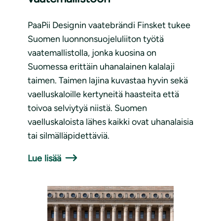
PaaPii Designin vaatebrändi Finsket tukee
Suomen luonnonsuojeluliiton työtä
vaatemallistolla, jonka kuosina on
Suomessa erittäin uhanalainen kalalaji
taimen. Taimen lajina kuvastaa hyvin sekä
vaelluskaloille kertyneitä haasteita että
toivoa selviytyä niistä. Suomen
vaelluskaloista lähes kaikki ovat uhanalaisia
tai silmälläpidettäviä.
Lue lisää