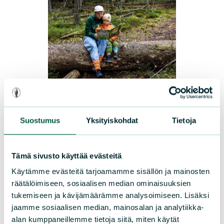
UUTISET
|
20.04.2026
Lukutaito on avain tutkittuun
Suostumus
Yksityiskohdat
Tietoja
tietoon – Luonnonsuojeluliitto
tukee Seis lukupuutto! -
Tämä sivusto käyttää evästeitä
kampanjaa
Käytämme evästeitä tarjoamamme sisällön ja mainosten
räätälöimiseen, sosiaalisen median ominaisuuksien
Tieto ei lisää tuskaa, kuten tavataan sanoa.
tukemiseen ja kävijämäärämme analysoimiseen. Lisäksi
Sen sijaan tieto lievittää tuskaa! Tieto
jaamme sosiaalisen median, mainosalan ja analytiikka-
alan kumppaneillemme tietoja siitä, miten käytät
antaa mahdollisuuden ymmärtää ja taklata