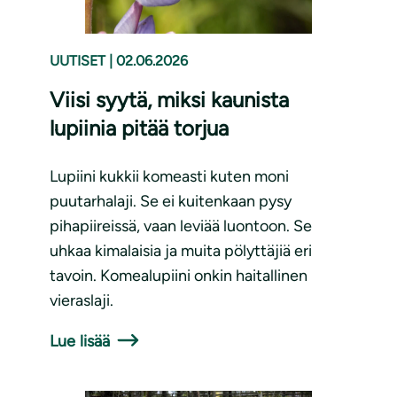
UUTISET
|
02.06.2026
Viisi syytä, miksi kaunista
lupiinia pitää torjua
Lupiini kukkii komeasti kuten moni
puutarhalaji. Se ei kuitenkaan pysy
pihapiireissä, vaan leviää luontoon. Se
uhkaa kimalaisia ja muita pölyttäjiä eri
tavoin. Komealupiini onkin haitallinen
vieraslaji.
Lue lisää