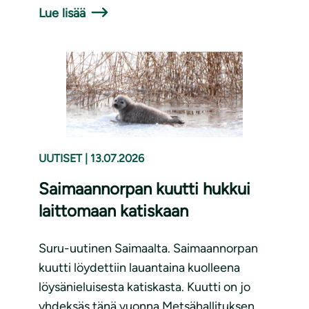
Lue lisää
UUTISET
|
13.07.2026
Saimaannorpan kuutti hukkui
laittomaan katiskaan
Suru-uutinen Saimaalta. Saimaannorpan
kuutti löydettiin lauantaina kuolleena
löysänieluisesta katiskasta. Kuutti on jo
yhdeksäs tänä vuonna Metsähallituksen