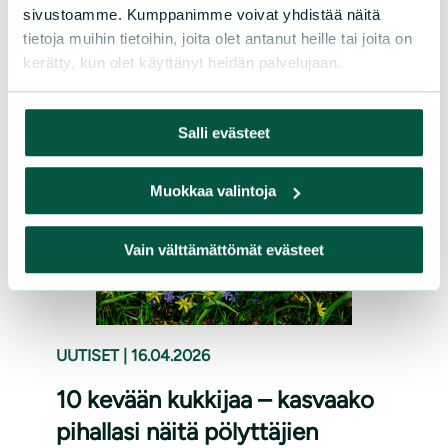
sivustoamme. Kumppanimme voivat yhdistää näitä
tuskaa aiheuttavia asioita, kuten
tietoja muihin tietoihin, joita olet antanut heille tai joita on
luontokatoa.
kerätty, kun olet käyttänyt heidän palvelujaan.
Lue lisää
Salli evästeet
Muokkaa valintoja
Vain välttämättömät evästeet
UUTISET
|
16.04.2026
10 kevään kukkijaa – kasvaako
pihallasi näitä pölyttäjien