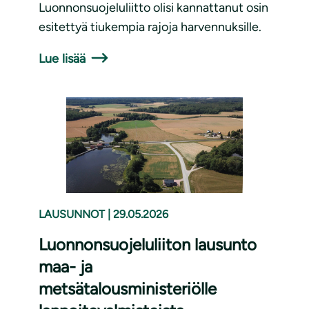
Luonnonsuojeluliitto olisi kannattanut osin
esitettyä tiukempia rajoja harvennuksille.
Lue lisää
LAUSUNNOT
|
29.05.2026
Luonnonsuojeluliiton lausunto
maa- ja
metsätalousministeriölle