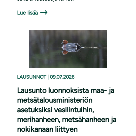
Lue lisää
LAUSUNNOT
|
09.07.2026
Lausunto luonnoksista maa- ja
metsätalousministeriön
asetuksiksi vesilintuihin,
merihanheen, metsähanheen ja
nokikanaan liittyen