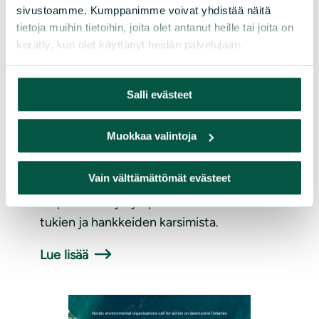
sivustoamme. Kumppanimme voivat yhdistää näitä
LAUSUNNOT
|
15.06.2026
tietoja muihin tietoihin, joita olet antanut heille tai joita on
kerätty, kun olet käyttänyt heidän palvelujaan.
Luonnonsuojeluliiton esityksiä
liikenne- ja viestintäministeriön
Salli evästeet
virkamiespuheenvuoroon
Muokkaa valintoja
Liikenne- ja viestintäministeriölle
seuraavaan hallitusohjelman esitimme
Vain välttämättömät evästeet
satsauksia fossiilisista polttoaineista
luopumiseen ja ympäristölle haitallisten
tukien ja hankkeiden karsimista.
Lue lisää