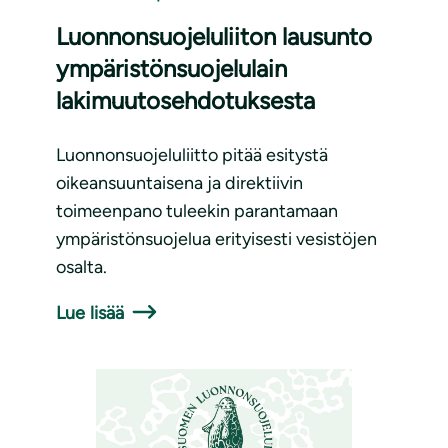
Luonnonsuojeluliiton lausunto
ympäristönsuojelulain
lakimuutosehdotuksesta
Luonnonsuojeluliitto pitää esitystä
oikeansuuntaisena ja direktiivin
toimeenpano tuleekin parantamaan
ympäristönsuojelua erityisesti vesistöjen
osalta.
Lue lisää