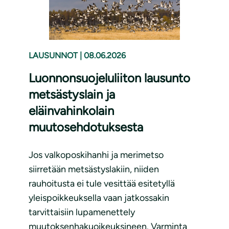
LAUSUNNOT
|
08.06.2026
Luonnonsuojeluliiton lausunto
metsästyslain ja
eläinvahinkolain
muutosehdotuksesta
Jos valkoposkihanhi ja merimetso
siirretään metsästyslakiin, niiden
rauhoitusta ei tule vesittää esitetyllä
yleispoikkeuksella vaan jatkossakin
tarvittaisiin lupamenettely
muutoksenhakuoikeuksineen. Varminta