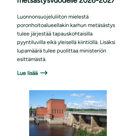
metsästysvuodelle 2026-2027
Luonnonsuojeluliiton mielestä
poronhoitoalueellakin karhun metäsästys
tulee järjestää tapauskohtaisilla
pyyntiluvilla eikä yleisellä kiintiöllä. Lisäksi
lupamäärä tulee puolittaa ministeriön
esittämästä.
Lue lisää