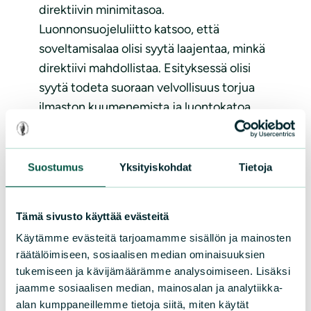
direktiivin minimitasoa.
Luonnonsuojeluliitto katsoo, että
soveltamisalaa olisi syytä laajentaa, minkä
direktiivi mahdollistaa. Esityksessä olisi
syytä todeta suoraan velvollisuus torjua
ilmaston kuumenemista ja luontokatoa,
joka on osa yleistä huolellisuusvelvoitetta.
Lue lisää
Suostumus
Yksityiskohdat
Tietoja
Tämä sivusto käyttää evästeitä
Käytämme evästeitä tarjoamamme sisällön ja mainosten
räätälöimiseen, sosiaalisen median ominaisuuksien
tukemiseen ja kävijämäärämme analysoimiseen. Lisäksi
jaamme sosiaalisen median, mainosalan ja analytiikka-
alan kumppaneillemme tietoja siitä, miten käytät