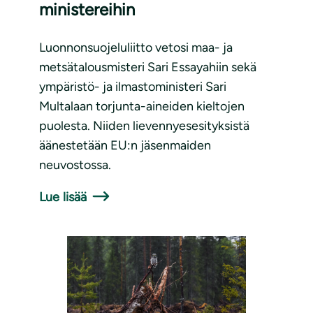
ministereihin
Luonnonsuojeluliitto vetosi maa- ja
metsätalousmisteri Sari Essayahiin sekä
ympäristö- ja ilmastoministeri Sari
Multalaan torjunta-aineiden kieltojen
puolesta. Niiden lievennyesesityksistä
äänestetään EU:n jäsenmaiden
neuvostossa.
Lue lisää