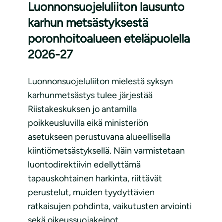
Luonnonsuojeluliiton lausunto
karhun metsästyksestä
poronhoitoalueen eteläpuolella
2026-27
Luonnonsuojeluliiton mielestä syksyn
karhunmetsästys tulee järjestää
Riistakeskuksen jo antamilla
poikkeusluvilla eikä ministeriön
asetukseen perustuvana alueellisella
kiintiömetsästyksellä. Näin varmistetaan
luontodirektiivin edellyttämä
tapauskohtainen harkinta, riittävät
perustelut, muiden tyydyttävien
ratkaisujen pohdinta, vaikutusten arviointi
sekä oikeussuojakeinot.