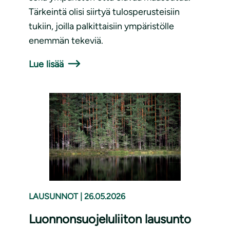
Tärkeintä olisi siirtyä tulosperusteisiin
tukiin, joilla palkittaisiin ympäristölle
enemmän tekeviä.
Lue lisää
LAUSUNNOT
|
26.05.2026
Luonnonsuojeluliiton lausunto