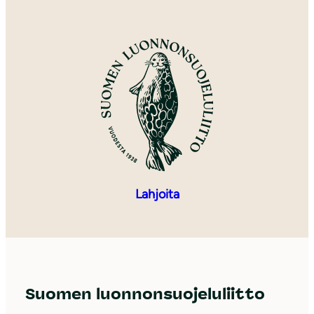
Lahjoita
Suomen luonnonsuojeluliitto