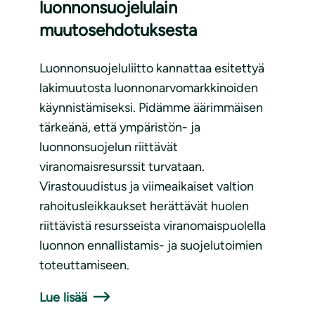
luonnonsuojelulain
muutosehdotuksesta
Luonnonsuojeluliitto kannattaa esitettyä
lakimuutosta luonnonarvomarkkinoiden
käynnistämiseksi. Pidämme äärimmäisen
tärkeänä, että ympäristön- ja
luonnonsuojelun riittävät
viranomaisresurssit turvataan.
Virastouudistus ja viimeaikaiset valtion
rahoitusleikkaukset herättävät huolen
riittävistä resursseista viranomaispuolella
luonnon ennallistamis- ja suojelutoimien
toteuttamiseen.
Lue lisää