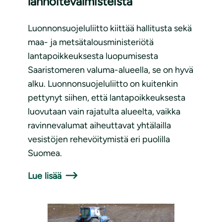
lannoitevalmisteista
Luonnonsuojeluliitto kiittää hallitusta sekä
maa- ja metsätalousministeriötä
lantapoikkeuksesta luopumisesta
Saaristomeren valuma-alueella, se on hyvä
alku. Luonnonsuojeluliitto on kuitenkin
pettynyt siihen, että lantapoikkeuksesta
luovutaan vain rajatulta alueelta, vaikka
ravinnevalumat aiheuttavat yhtälailla
vesistöjen rehevöitymistä eri puolilla
Suomea.
Lue lisää