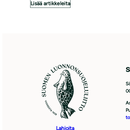
Lisää artikkeleita
S
Sö
0
As
Pu
to
Lahjoita