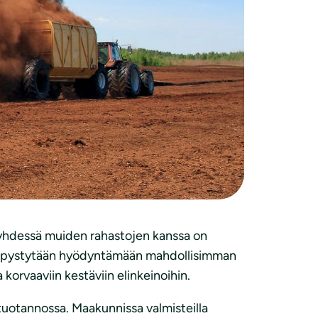
jo on tullut yllätyksenä.
jotta tällaisilta yllätyksiltä vältyttäisiin.
pitänyt olla selvää, että fossiilisista
 päästöoikeuksien hinnan nouseminen viime
esta turpeen poltolle tai muulle käytölle”,
 yhdessä muiden rahastojen kanssa on
roja pystytään hyödyntämään mahdollisimman
korvaaviin kestäviin elinkeinoihin.
tuotannossa. Maakunnissa valmisteilla