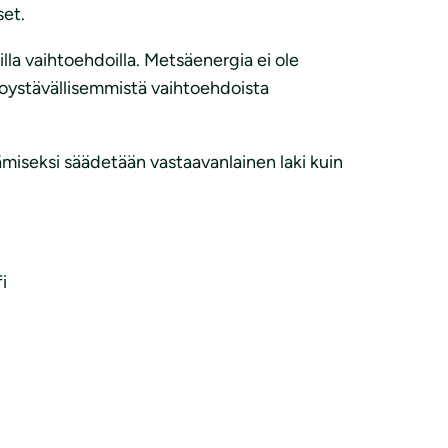
set.
lla vaihtoehdoilla. Metsäenergia ei ole
stoystävällisemmistä vaihtoehdoista
miseksi säädetään vastaavanlainen laki kuin
i