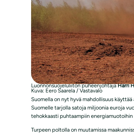
Media on pitkin viime syksyä ja alkuvuotta ker
Luonnonsuojeluliitto on vaatinut jo vuosikymm
Liiton mielestä hallittu siirtymä on paras j
Suunnitelmia siirtymästä ei ole kuitenkaan teh
polttoaineista on luovuttava nopealla aikata
vuosina on tehnyt turpeen poltosta kannat
”Kannatamme turveyrittäjien tukemista tässä 
Luonnonsuojeluliiton puheenjohtaja
Harri H
Kuva: Eero Saarela / Vastavalo
Suomella on nyt hyvä mahdollisuus käyttää
Suomelle tarjolla satoja miljoonia euroja 
tehokkaasti puhtaampiin energiamuotoihin si
Turpeen poltolla on muutamissa maakunnissa