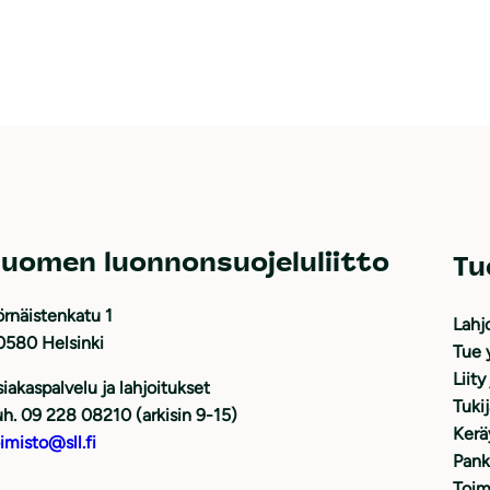
uomen luonnonsuojeluliitto
Tu
rnäistenkatu 1
Lahj
0580 Helsinki
Tue 
Liity
iakaspalvelu ja lahjoitukset
Tuki
h. 09 228 08210 (arkisin 9-15)
Kerä
imisto@sll.fi
Pank
Toim