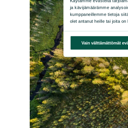
Käytämme evästeitä tarjoama
ja kävijämäärämme analysoim
kumppaneillemme tietoja siitä
olet antanut heille tai joita o
Vain välttämättömät ev