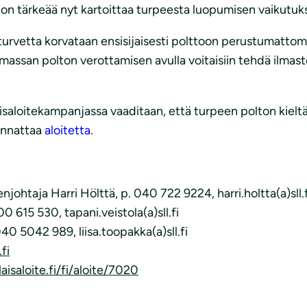
a on tärkeää nyt kartoittaa turpeesta luopumisen vaikutuk
turvetta korvataan ensisijaisesti polttoon perustumattomi
iomassan polton verottamisen avulla voitaisiin tehdä ilma
isaloitekampanjassa vaaditaan, että turpeen polton kieltä
kannattaa
aloitetta
.
johtaja Harri Hölttä, p. 040 722 9224, harri.holtta(a)sll.f
0 615 530, tapani.veistola(a)sll.fi
040 5042 989, liisa.toopakka(a)sll.fi
fi
isaloite.fi/fi/aloite/7020