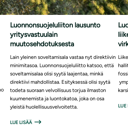
|
LAUSUNNOT
24.6.2026
LAU
Luonnonsuojeluliiton lausunto
Luo
yritysvastuulain
lii
muutosehdotuksesta
vi
Lain yleinen soveltamisala vastaa nyt direktiivin
Liik
minimitasoa. Luonnonsuojeluliitto katsoo, että
hall
soveltamisalaa olisi syytä laajentaa, minkä
foss
direktiivi mahdollistaa. Esityksessä olisi syytä
ympä
no
todeta suoraan velvollisuus torjua ilmaston
kars
kuumenemista ja luontokatoa, joka on osa
LUE 
yleistä huolellisuusvelvoitetta.
LUE LISÄÄ