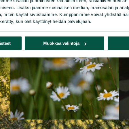
mme sisällön ja mainosten räätälöimiseen, sosiaalisen median
iseen. Lisäksi jaamme sosiaalisen median, mainosalan ja analy
, miten käytät sivustoamme. Kumppanimme voivat yhdistää näitä t
n kerätty, kun olet käyttänyt heidän palvelujaan.
ästeet
Muokkaa valintoja