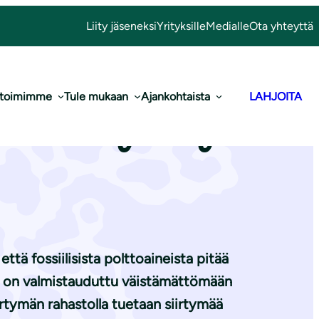
Liity jäseneksi
Yrityksille
Medialle
Ota yhteyttä
 toimimme
Tule mukaan
Ajankohtaista
LAHJOITA
si olla yllätys
ttä fossiilisista polttoaineista pitää
la on valmistauduttu väistämättömään
rtymän rahastolla tuetaan siirtymää