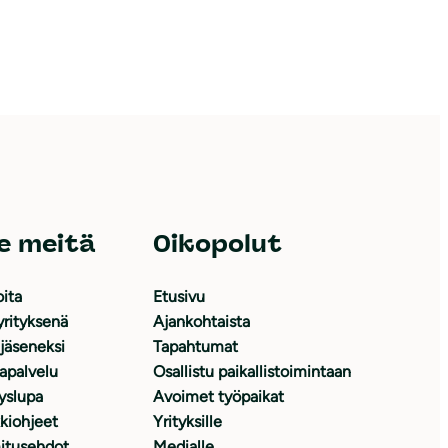
e meitä
Oikopolut
oita
Etusivu
yrityksenä
Ajankohtaista
 jäseneksi
Tapahtumat
japalvelu
Osallistu paikallistoimintaan
yslupa
Avoimet työpaikat
kiohjeet
Yrityksille
itusehdot
Medialle