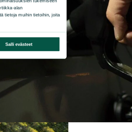
 ominaisuuksien tukemiseen
tiikka-alan
ietoja muihin tietoihin, joita
Salli evästeet