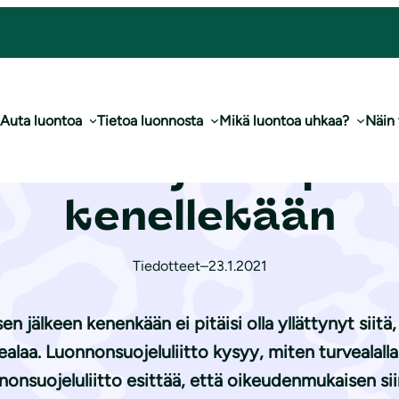
pitäisi olla yllätys kenellekään
Auta luontoa
Tietoa luonnosta
Mikä luontoa uhkaa?
Näin
 alasajon ei pitäi
kenellekään
Tiedotteet
–
23.1.2021
 jälkeen kenenkään ei pitäisi olla yllättynyt siitä, e
alaa. Luonnonsuojeluliitto kysyy, miten turvealal
nsuojeluliitto esittää, että oikeudenmukaisen sii