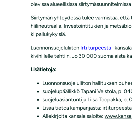
olevissa alueellisissa siirtymäsuunnitelmiss
Siirtymän yhteydessä tulee varmistaa, että 
hiilineutraalia. Investointitukien ja metsäb
kilpailukykyisiä.
Luonnonsuojeluliiton
Irti turpeesta
-kansala
kivihiilelle tehtiin. Jo 30 000 suomalaista 
Lisätietoja:
Luonnonsuojeluliiton hallituksen puheen
suojelupäällikkö Tapani Veistola, p. 040
suojeluasiantuntija Liisa Toopakka, p. 
Lisää tietoa kampanjasta:
irtiturpeesta.
Allekirjoita kansalaisaloite:
www.kansala