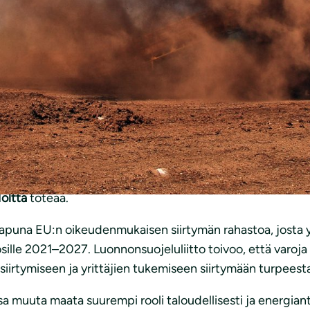
tonut tarinoita turvealan yrittäjistä, joille turvealan alasa
eniä suunnitelmaa turpeen poltosta luopumiseksi hallitusti, 
a oikeudenmukaisin vaihtoehto kaikkien kannalta.
ty, vaikka Pariisin ilmastosopimuksen jälkeen kaikille olisi 
ululla. Sopimus solmittiin jo viisi vuotta sitten. Lisäksi
tamatonta.
tilanteessa, mutta kyse ei kuitenkaan voi olla uudesta tu
ölttä
toteaa.
 apuna EU:n oikeudenmukaisen siirtymän rahastoa, josta
vuosille 2021–2027. Luonnonsuojeluliitto toivoo, että va
irtymiseen ja yrittäjien tukemiseen siirtymään turpeesta 
 muuta maata suurempi rooli taloudellisesti ja energian