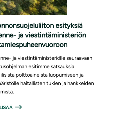
|
SUNNOT
15.6.2026
nnonsuojeluliiton esityksiä
kenne- ja viestintäministeriön
rkamiespuheenvuoroon
enne- ja viestintäministeriölle seuraavaan
itusohjelman esitimme satsauksia
iilisista polttoaineista luopumiseen ja
ristölle haitallisten tukien ja hankkeiden
imista.
LISÄÄ