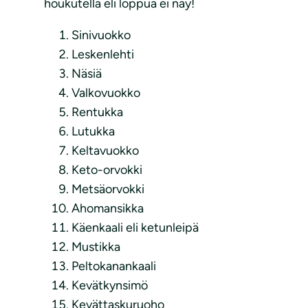
houkutella eli loppua ei näy!
Sinivuokko
Leskenlehti
Näsiä
Valkovuokko
Rentukka
Lutukka
Keltavuokko
Keto-orvokki
Metsäorvokki
Ahomansikka
Käenkaali eli ketunleipä
Mustikka
Peltokanankaali
Kevätkynsimö
Kevättaskuruoho