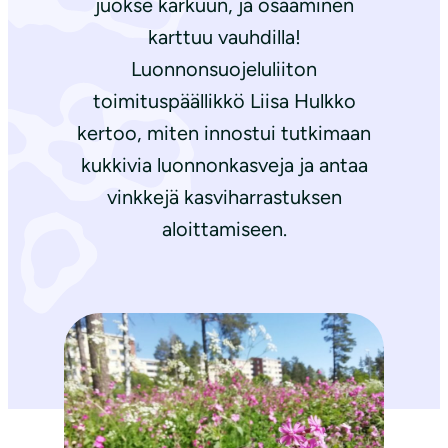
juokse karkuun, ja osaaminen
karttuu vauhdilla!
Luonnonsuojeluliiton
toimituspäällikkö Liisa Hulkko
kertoo, miten innostui tutkimaan
kukkivia luonnonkasveja ja antaa
vinkkejä kasviharrastuksen
aloittamiseen.