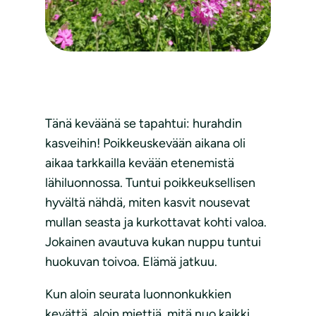
Tänä keväänä se tapahtui: hurahdin
kasveihin! Poikkeuskevään aikana oli
aikaa tarkkailla kevään etenemistä
lähiluonnossa. Tuntui poikkeuksellisen
hyvältä nähdä, miten kasvit nousevat
mullan seasta ja kurkottavat kohti valoa.
Jokainen avautuva kukan nuppu tuntui
huokuvan toivoa. Elämä jatkuu.
Kun aloin seurata luonnonkukkien
kevättä, aloin miettiä, mitä nuo kaikki