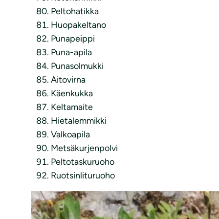
Peltohatikka
Huopakeltano
Punapeippi
Puna-apila
Punasolmukki
Aitovirna
Käenkukka
Keltamaite
Hietalemmikki
Valkoapila
Metsäkurjenpolvi
Peltotaskuruoho
Ruotsinlituruoho