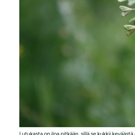
Lutukasta on iloa pitkään, sillä se kukkii kevääst