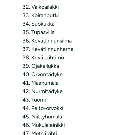
Valkoailakki
Koiranputki
Suokukka
Tupasvilla
Kevätlinnunsilmä
Kevätlinnunherne
Kevättähtimö
Ojakellukka
Orvontädyke
Maahumala
Nurmitädyke
Tuomi
Pelto-orvokki
Niittyhumala
Mukulaleinikki
Metsätähti