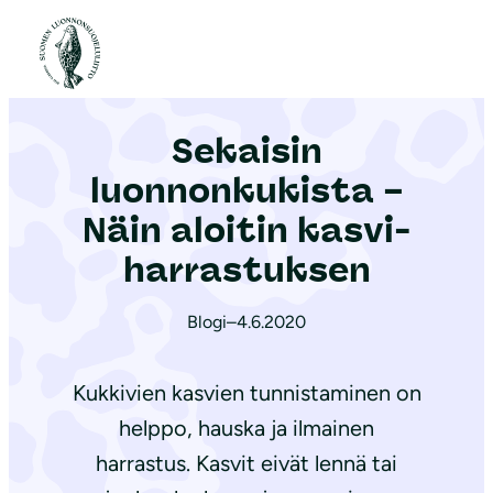
S
i
Etusivu
|
Ajankohtaista
|
Sekaisin luonnonkukista – Näin aloitin kas­vi­har­ras­tuk­sen
i
r
Sekaisin
r
y
luonnonkukista –
s
Näin aloitin kas­vi­
i
har­ras­tuk­sen
s
ä
Blogi
–
4.6.2020
l
t
Kukkivien kasvien tunnistaminen on
ö
ö
helppo, hauska ja ilmainen
n
harrastus. Kasvit eivät lennä tai