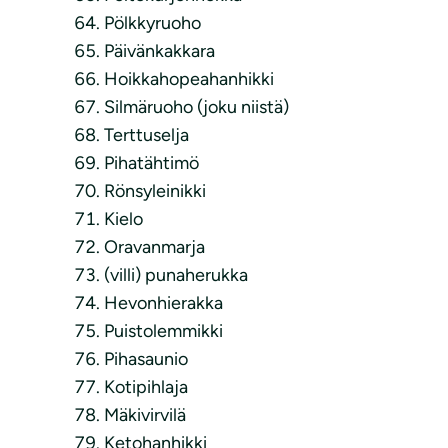
Pölkkyruoho
Päivänkakkara
Hoikkahopeahanhikki
Silmäruoho (joku niistä)
Terttuselja
Pihatähtimö
Rönsyleinikki
Kielo
Oravanmarja
(villi) punaherukka
Hevonhierakka
Puistolemmikki
Pihasaunio
Kotipihlaja
Mäkivirvilä
Ketohanhikki