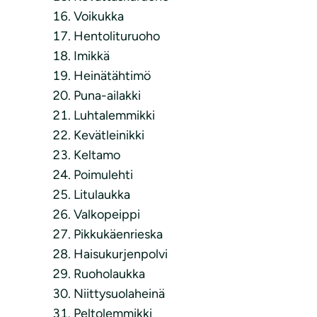
Voikukka
Hentolituruoho
Imikkä
Heinätähtimö
Puna-ailakki
Luhtalemmikki
Kevätleinikki
Keltamo
Poimulehti
Litulaukka
Valkopeippi
Pikkukäenrieska
Haisukurjenpolvi
Ruoholaukka
Niittysuolaheinä
Peltolemmikki