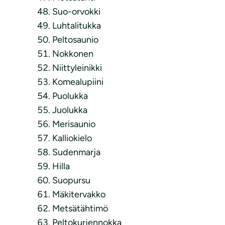
Suo-orvokki
Luhtalitukka
Peltosaunio
Nokkonen
Niittyleinikki
Komealupiini
Puolukka
Juolukka
Merisaunio
Kalliokielo
Sudenmarja
Hilla
Suopursu
Mäkitervakko
Metsätähtimö
Peltokurjennokka