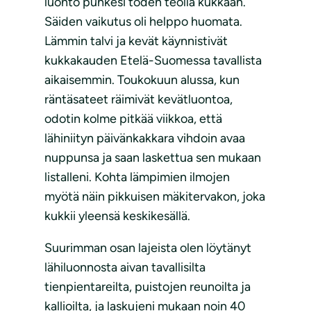
luonto puhkesi toden teolla kukkaan.
Säiden vaikutus oli helppo huomata.
Lämmin talvi ja kevät käynnistivät
kukkakauden Etelä-Suomessa tavallista
aikaisemmin. Toukokuun alussa, kun
räntäsateet räimivät kevätluontoa,
odotin kolme pitkää viikkoa, että
lähiniityn päivänkakkara vihdoin avaa
nuppunsa ja saan laskettua sen mukaan
listalleni. Kohta lämpimien ilmojen
myötä näin pikkuisen mäkitervakon, joka
kukkii yleensä keskikesällä.
Suurimman osan lajeista olen löytänyt
lähiluonnosta aivan tavallisilta
tienpientareilta, puistojen reunoilta ja
kallioilta, ja laskujeni mukaan noin 40