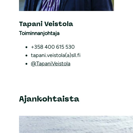
Tapani Veistola
Toiminnanjohtaja
+358 400 615 530
tapani.veistola(a)sll.fi
@TapaniVeistola
Ajankohtaista