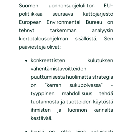
Suomen luonnonsuojeluliiton EU-
politiikkaa seuraava kattojärjestö
European Environmental Bureau on
tehnyt tarkemman analyysin
kiertotalousohjelman sisällöstä. Sen
pääviestejä olivat:
konkreettisten kulutuksen
vähentämistavoitteiden
puuttumisesta huolimatta strategia
on ”kerran sukupolvessa” -
tyyppinen mahdollisuus tehdä
tuotannosta ja tuotteiden käytöstä
ihmisten ja luonnon kannalta
kestävää.
hyvää on, että siinä erityisesti