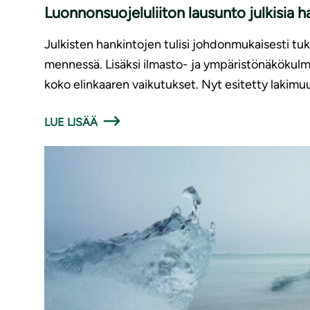
Luonnonsuojeluliiton lausunto julkisia h
Julkisten hankintojen tulisi johdonmukaisesti tu
mennessä. Lisäksi ilmasto- ja ympäristönäkökulma
koko elinkaaren vaikutukset. Nyt esitetty lakimuu
LUE LISÄÄ