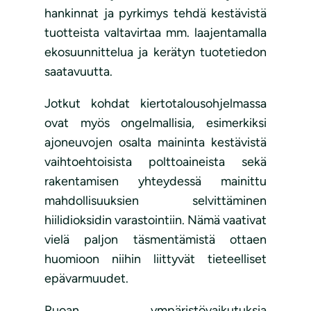
hankinnat ja pyrkimys tehdä kestävistä
tuotteista valtavirtaa mm. laajentamalla
ekosuunnittelua ja kerätyn tuotetiedon
saatavuutta.
Jotkut kohdat kiertotalousohjelmassa
ovat myös ongelmallisia, esimerkiksi
ajoneuvojen osalta maininta kestävistä
vaihtoehtoisista polttoaineista sekä
rakentamisen yhteydessä mainittu
mahdollisuuksien selvittäminen
hiilidioksidin varastointiin. Nämä vaativat
vielä paljon täsmentämistä ottaen
huomioon niihin liittyvät tieteelliset
epävarmuudet.
Ruoan ympäristövaikutuksia