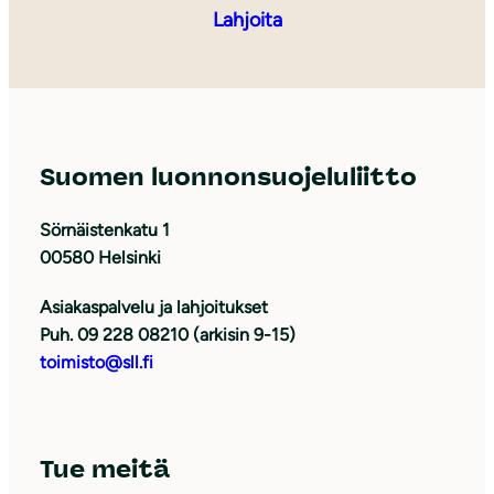
Lahjoita
Suomen luonnonsuojeluliitto
Sörnäistenkatu 1
00580 Helsinki
Asiakaspalvelu ja lahjoitukset
Puh. 09 228 08210 (arkisin 9-15)
toimisto@sll.fi
Tue meitä