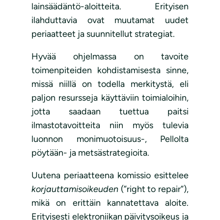
lainsäädäntö-aloitteita. Erityisen
ilahduttavia ovat muutamat uudet
periaatteet ja suunnitellut strategiat.
Hyvää ohjelmassa on tavoite
toimenpiteiden kohdistamisesta sinne,
missä niillä on todella merkitystä, eli
paljon resursseja käyttäviin toimialoihin,
jotta saadaan tuettua paitsi
ilmastotavoitteita niin myös tulevia
luonnon monimuotoisuus-, Pellolta
pöytään- ja metsästrategioita.
Uutena periaatteena komissio esittelee
ko
rjauttamisoikeu
den
(”right to repair”),
mikä on erittäin kannatettava aloite.
Erityisesti elektroniikan päivitysoikeus ja