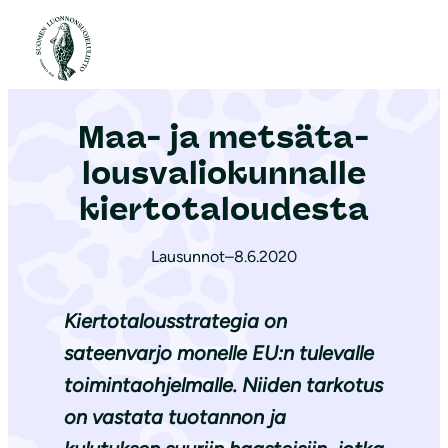
S
i
Etusivu
|
Ajankohtaista
|
Maa- ja met­sä­ta­lous­va­lio­kun­nal­le kiertotaloudesta
i
r
Maa- ja met­sä­ta­
r
y
lous­va­lio­kun­nal­le
s
kiertotaloudesta
i
s
Lausunnot
–
8.6.2020
ä
l
Kiertotalousstrategia on
t
sateenvarjo monelle EU:n tulevalle
ö
toimintaohjelmalle. Niiden tarkotus
ö
n
on vastata tuotannon ja