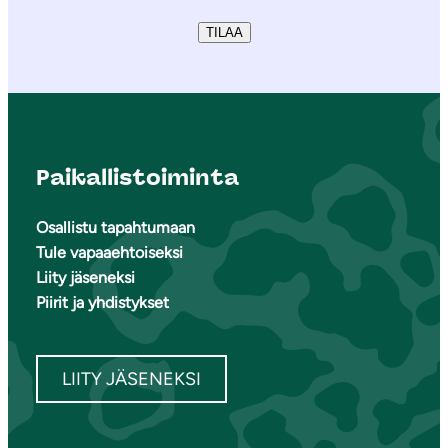
TILAA
Paikallistoiminta
Osallistu tapahtumaan
Tule vapaaehtoiseksi
Liity jäseneksi
Piirit ja yhdistykset
LIITY JÄSENEKSI