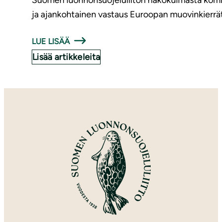
Suomen luonnonsuojeluliiton näkökulmasta komi
ja ajankohtainen vastaus Euroopan muovinkierrät
LUE LISÄÄ
Lisää artikkeleita