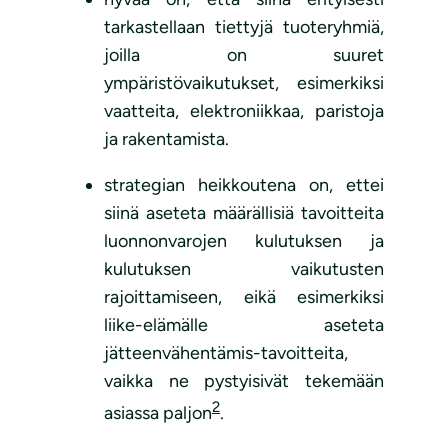
tarkastellaan tiettyjä tuoteryhmiä,
joilla on suuret
ympäristövaikutukset, esimerkiksi
vaatteita, elektroniikkaa, paristoja
ja rakentamista.
strategian heikkoutena on, ettei
siinä aseteta määrällisiä tavoitteita
luonnonvarojen kulutuksen ja
kulutuksen vaikutusten
rajoittamiseen, eikä esimerkiksi
liike-elämälle aseteta
jätteenvähentämis-tavoitteita,
vaikka ne pystyisivät tekemään
2
asiassa paljon
.