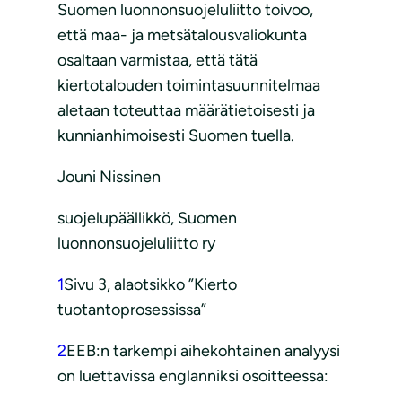
Suomen luonnonsuojeluliitto toivoo,
että maa- ja metsätalousvaliokunta
osaltaan varmistaa, että tätä
kiertotalouden toimintasuunnitelmaa
aletaan toteuttaa määrätietoisesti ja
kunnianhimoisesti Suomen tuella.
Jouni Nissinen
suojelupäällikkö, Suomen
luonnonsuojeluliitto ry
1
Sivu 3, alaotsikko ”Kierto
tuotantoprosessissa”
2
EEB:n tarkempi aihekohtainen analyysi
on luettavissa englanniksi osoitteessa: