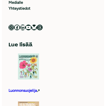
Medialle
Yhteystiedot
Luonnonsuojeluliitto Instagramissa
Luonnonsuojeluliitto Facebookissa
Luonnonsuojeluliitto LinkedInissä
Luonnonsuojeluliiton YouTube-kanava
Luonnonsuojeluliitto Blueskyssa
Luonnonsuojeluliitto Threadsissa
Lue lisää
Luonnonsuojelija