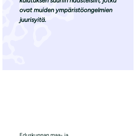
kulutuksen suuriin haasteisiin, jotka
ovat muiden ympäristöongelmien
juurisyitä.
Eduskunnan maa- ja