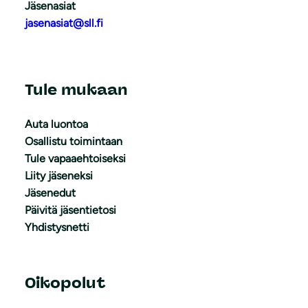
Jäsenasiat
jasenasiat@sll.fi
Tule mukaan
Auta luontoa
Osallistu toimintaan
Tule vapaaehtoiseksi
Liity jäseneksi
Jäsenedut
Päivitä jäsentietosi
Yhdistysnetti
Oikopolut