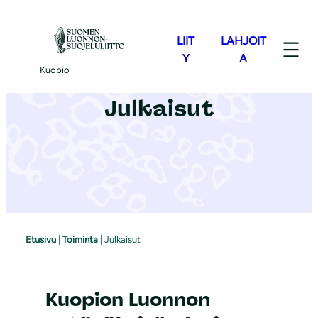
S
i
LIIT
LAHJOIT
i
Y
A
Kuopio
r
r
Julkaisut
y
s
i
s
ä
l
t
Etusivu
|
Toiminta
|
Julkaisut
ö
ö
n
Kuopion Luonnon