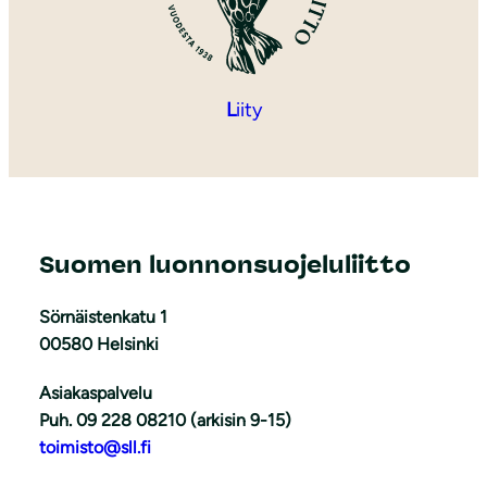
L
iity
Suomen luonnonsuojeluliitto
Sörnäistenkatu 1
00580 Helsinki
Asiakaspalvelu
Puh. 09 228 08210 (arkisin 9-15)
toimisto@sll.fi