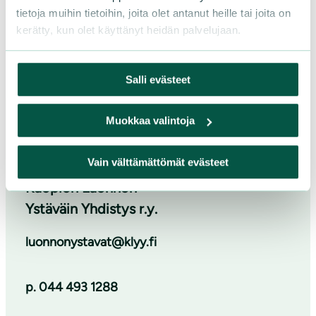
tietoja muihin tietoihin, joita olet antanut heille tai joita on
kerätty, kun olet käyttänyt heidän palvelujaan.
Salli evästeet
Muokkaa valintoja
Pohjois-Savon luonnonsuojelupiiri
Vain välttämättömät evästeet
Kuopion Luonnon
Ystäväin Yhdistys r.y.
luonnonystavat@klyy.fi
p. 044 493 1288