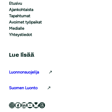
Etusivu
Ajankohtaista
Tapahtumat
Avoimet työpaikat
Medialle
Yhteystiedot
Lue lisää
Luonnonsuojelija
Suomen Luonto
Luonnonsuojeluliitto Instagramissa
Luonnonsuojeluliitto Facebookissa
Luonnonsuojeluliitto LinkedInissä
Luonnonsuojeluliiton YouTube-kanava
Luonnonsuojeluliitto Blueskyssa
Luonnonsuojeluliitto Threadsissa