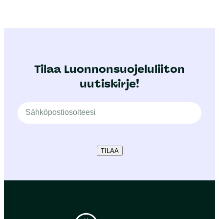
Tilaa Luonnonsuojeluliiton
uutiskirje!
TILAA