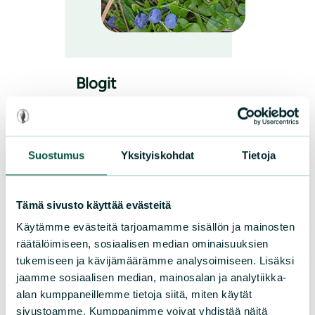
Blogit
Luonnonystäväjäsenemme
pohdiskelevat BLOGIT-
Suostumus
Yksityiskohdat
Tietoja
sivulla kaikenlaista maan ja
taivaan väliltä.
Tämä sivusto käyttää evästeitä
Käytämme evästeitä tarjoamamme sisällön ja mainosten
Uusimmat julkaisut
:
räätälöimiseen, sosiaalisen median ominaisuuksien
tukemiseen ja kävijämäärämme analysoimiseen. Lisäksi
Kapina luonnon puolesta
jaamme sosiaalisen median, mainosalan ja analytiikka-
Jokaisella eläimellä on
alan kumppaneillemme tietoja siitä, miten käytät
oikeus hyvän elämään
sivustoamme. Kumppanimme voivat yhdistää näitä